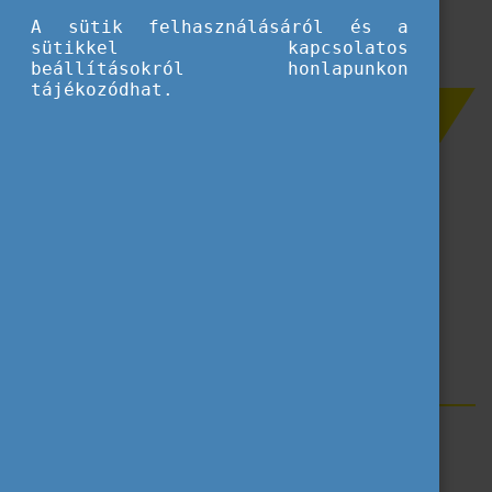
A sütik felhasználásáról és a
sütikkel kapcsolatos
beállításokról honlapunkon
tájékozódhat.
Szűrés
Köznevelés
Ifjúság
Felnőttkori tanulás
Szakképzés
Felsőoktatás
Címkék
Erasmus+
Blog
Erasmus35
Erasmus Arcok