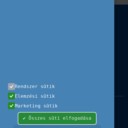
Rendszer sütik
Elemzési sütik
Impresszum
|
Használati feltételek
|
Marketing sütik
Adatvédelem
|
Sajtóközlemények
|
Kapcsolat
✔ Összes süti elfogadása
Minden jog fenntartva, 2026 © Tempus