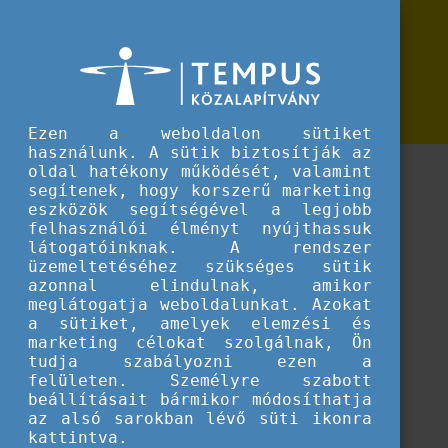
Erasmus+
Az Erasmus35 arcai
Az Erasmus35 arcai
Ismerd meg az Erasmus35 hazai arcainak inspiráló
történeteit!
Ezen a weboldalon sütiket
használunk. A sütik biztosítják az
oldal hatékony működését, valamint
segítenek, hogy korszerű marketing
eszközök segítségével a legjobb
felhasználói élményt nyújthassuk
látogatóinknak. A rendszer
üzemeltetéséhez szükséges sütik
azonnal elindulnak, amikor
meglátogatja weboldalunkat. Azokat
a sütiket, amelyek elemzési és
marketing célokat szolgálnak, Ön
tudja szabályozni ezen a
felületen. Személyre szabott
beállításait bármikor módosíthatja
az alsó sarokban lévő süti ikonra
Betöltés...
kattintva.