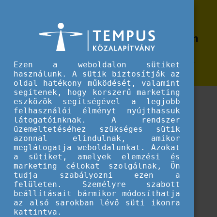
Erasmus+
Dokumentumok pályázatok
Dokumentumok pályázatok benyújtásához az ifjúsági szektorban
benyújtásához az ifjúsági szektorban
A pályázat benyújtásához szükséges dokumentumok
Ezen a weboldalon sütiket
gyűjteménye
használunk. A sütik biztosítják az
oldal hatékony működését, valamint
segítenek, hogy korszerű marketing
eszközök segítségével a legjobb
felhasználói élményt nyújthassuk
látogatóinknak. A rendszer
üzemeltetéséhez szükséges sütik
azonnal elindulnak, amikor
meglátogatja weboldalunkat. Azokat
a sütiket, amelyek elemzési és
marketing célokat szolgálnak, Ön
tudja szabályozni ezen a
felületen. Személyre szabott
beállításait bármikor módosíthatja
az alsó sarokban lévő süti ikonra
kattintva.