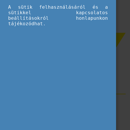
Betöltés...
A sütik felhasználásáról és a
sütikkel kapcsolatos
beállításokról honlapunkon
tájékozódhat.
Szűrés
Mobilitás
Együttműködési partnerség
Akkreditáció
Címkék
Erasmus+
Ifjúság
Pályázatbenyújtás
Pályázati dokumentumok
Korábbi dokumentumok