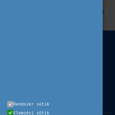
A pályázat benyújtásához szükséges
dokumentumok
gyűjteménye
a korábbi évekből.
Rendszer sütik
Elemzési sütik