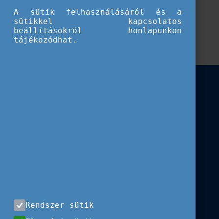
szűrve)
A sütik felhasználásáról és a
sütikkel kapcsolatos
beállításokról honlapunkon
Előző
1
Következő
tájékozódhat.
Rendszer sütik