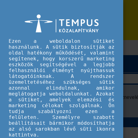
Dokumentumtár
Ezen a weboldalon sütiket
használunk. A sütik biztosítják az
oldal hatékony működését, valamint
segítenek, hogy korszerű marketing
eszközök segítségével a legjobb
Megnevezés
Év
Pályázati szektor
felhasználói élményt nyújthassuk
látogatóinknak. A rendszer
üzemeltetéséhez szükséges sütik
azonnal elindulnak, amikor
Erasmus+
2026
Felnőtt
meglátogatja weboldalunkat. Azokat
pályázati
tanulás,Felsőoktatás,Ifjúság,Közneve
a sütiket, amelyek elemzési és
útmutató
marketing célokat szolgálnak, Ön
tudja szabályozni ezen a
2026 (angol)
felületen. Személyre szabott
Megnevezés
Év
Pályázati szektor
beállításait bármikor módosíthatja
az alsó sarokban lévő süti ikonra
kattintva.
Találatok: 1 - 1 Összesen: 1 (437 összes rekord közül