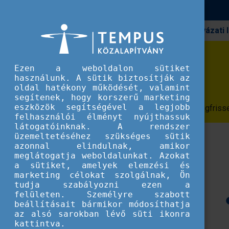
Pályázati
Erasmus+
Erasmus+ hírek
Erasmus+ hírek
Ezen a weboldalon sütiket
használunk. A sütik biztosítják az
oldal hatékony működését, valamint
segítenek, hogy korszerű marketing
eszközök segítségével a legjobb
Az Erasmus+ programhoz kapcsolódó legfrissebb
felhasználói élményt nyújthassuk
látogatóinknak. A rendszer
üzemeltetéséhez szükséges sütik
azonnal elindulnak, amikor
meglátogatja weboldalunkat. Azokat
a sütiket, amelyek elemzési és
marketing célokat szolgálnak, Ön
tudja szabályozni ezen a
felületen. Személyre szabott
beállításait bármikor módosíthatja
az alsó sarokban lévő süti ikonra
kattintva.