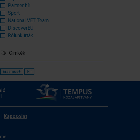
Partner hír
Sport
National VET Team
DiscoverEU
Rólunk írták
Címkék
Erasmus+
Hír
|
Kapcsolat
ome.