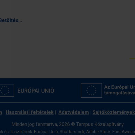
Betöltés...
m
|
Használati feltételek
|
Adatvédelem
|
Sajtóközlemények
Minden jog fenntartva, 2026 © Tempus Közalapítvány
ók és illusztrációk: Európai Unió, Shutterstock, Adobe Stock,
Font Awes