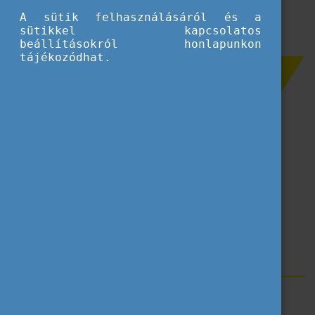
A sütik felhasználásáról és a
sütikkel kapcsolatos
beállításokról honlapunkon
tájékozódhat.
Szűrés
Köznevelés
Ifjúság
Felnőttkori tanulás
Szakképzés
Felsőoktatás
Sport
Címkék
Erasmus+
Rendezvény