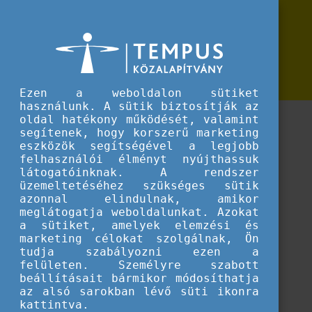
Erasmus+
Erasmus+ rendezvények
Erasmus+ rendezvények
Az Erasmus+ programhoz kapcsolódó információs
napok, konferenciák és egyéb rendezvények
Ezen a weboldalon sütiket
használunk. A sütik biztosítják az
oldal hatékony működését, valamint
segítenek, hogy korszerű marketing
eszközök segítségével a legjobb
felhasználói élményt nyújthassuk
látogatóinknak. A rendszer
üzemeltetéséhez szükséges sütik
azonnal elindulnak, amikor
meglátogatja weboldalunkat. Azokat
a sütiket, amelyek elemzési és
marketing célokat szolgálnak, Ön
tudja szabályozni ezen a
felületen. Személyre szabott
beállításait bármikor módosíthatja
az alsó sarokban lévő süti ikonra
Betöltés...
kattintva.