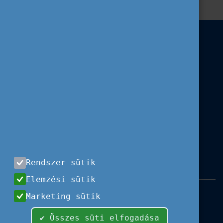
Rendszer sütik
Elemzési sütik
Impresszum
|
Használati feltételek
|
Marketing sütik
Adatvédelem
|
Sajtóközlemények
|
Kapcsolat
✔ Összes süti elfogadása