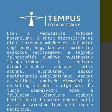
Erasmus+
Koordinátori díjak
Koordinátori díjak
Tempus Közalapítvány által szervezett Nemzetközi
koordinátorok országos találkozóján átadott szakmai
Ezen a weboldalon sütiket
díjak
használunk. A sütik biztosítják az
oldal hatékony működését, valamint
segítenek, hogy korszerű marketing
eszközök segítségével a legjobb
felhasználói élményt nyújthassuk
látogatóinknak. A rendszer
üzemeltetéséhez szükséges sütik
azonnal elindulnak, amikor
meglátogatja weboldalunkat. Azokat
a sütiket, amelyek elemzési és
marketing célokat szolgálnak, Ön
tudja szabályozni ezen a
felületen. Személyre szabott
beállításait bármikor módosíthatja
az alsó sarokban lévő süti ikonra
kattintva.
Betöltés...