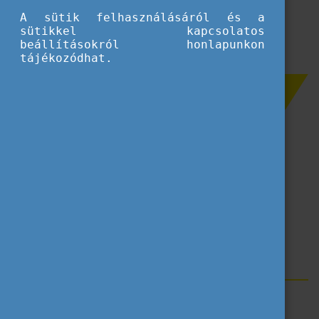
A sütik felhasználásáról és a
sütikkel kapcsolatos
beállításokról honlapunkon
tájékozódhat.
Szűrés
Erasmus+
CEEPUS
Stipendium Hungaricum
Kibontakozó Kiválóság
Mester Koordinátor
Címkék
Blog
Koordinátori díjak