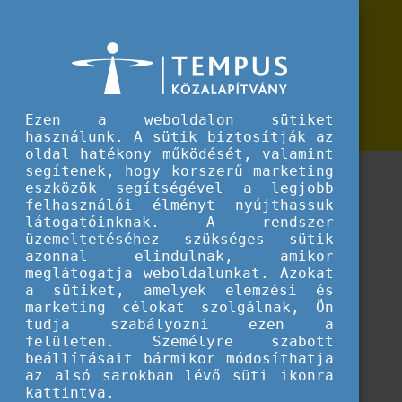
Erasmus+
Tippek projektmegvalósításhoz
Tippek projektmegvalósításhoz
Hasznos olvasnivalók projektmegvalósításhoz és
beszámoláshoz! Olvassátok el folyamatosan bővülő
Ezen a weboldalon sütiket
cikkeinket!
használunk. A sütik biztosítják az
oldal hatékony működését, valamint
segítenek, hogy korszerű marketing
eszközök segítségével a legjobb
felhasználói élményt nyújthassuk
látogatóinknak. A rendszer
üzemeltetéséhez szükséges sütik
azonnal elindulnak, amikor
meglátogatja weboldalunkat. Azokat
a sütiket, amelyek elemzési és
marketing célokat szolgálnak, Ön
tudja szabályozni ezen a
felületen. Személyre szabott
beállításait bármikor módosíthatja
az alsó sarokban lévő süti ikonra
kattintva.
Betöltés...