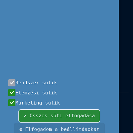
Rendszer sütik
Elemzési sütik
Impresszum
|
Használati feltételek
|
Marketing sütik
Adatvédelem
|
Sajtóközlemények
|
Kapcsolat
✔ Összes süti elfogadása
Minden jog fenntartva, 2026 © Tempus
Közalapítvány
⚙ Elfogadom a beállításokat