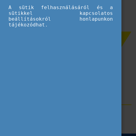
A sütik felhasználásáról és a
sütikkel kapcsolatos
beállításokról honlapunkon
tájékozódhat.
Szűrés
Segédanyag
Pályázatbenyújtás
Projektmegvalósítás
Címkék
Erasmus+
Blog
Ifjúság
Segédanyag
Tippek