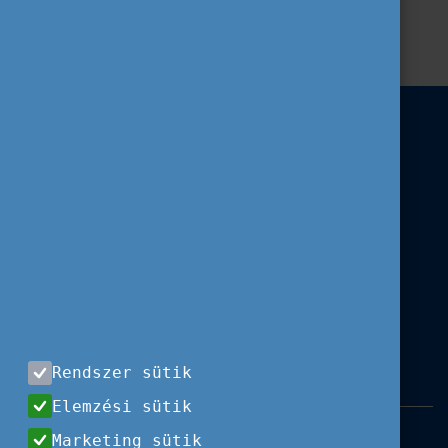
Rendszer sütik
Elemzési sütik
Impresszum
|
Használati feltételek
|
Marketing sütik