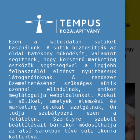
Erasmus+
Fonódások: a kosárfonás, mint a
Fonódások: a kosárfonás, mint a társadalmi befogadás egyik új eszköze
társadalmi befogadás egyik új eszköze
Ezen a weboldalon sütiket
használunk. A sütik biztosítják az
Az oktatási profillal is rendelkező Human Sanat Bt. egy
oldal hatékony működését, valamint
családi kisvállalkozás. A latin név jelentése: emberi
segítenek, hogy korszerű marketing
gyógyítás, ennek megfelelően tevékenységeik is
eszközök segítségével a legjobb
ehhez kapcsolódnak.
felhasználói élményt nyújthassuk
látogatóinknak. A rendszer
üzemeltetéséhez szükséges sütik
azonnal elindulnak, amikor
meglátogatja weboldalunkat. Azokat
a sütiket, amelyek elemzési és
marketing célokat szolgálnak, Ön
tudja szabályozni ezen a
felületen. Személyre szabott
beállításait bármikor módosíthatja
az alsó sarokban lévő süti ikonra
kattintva.