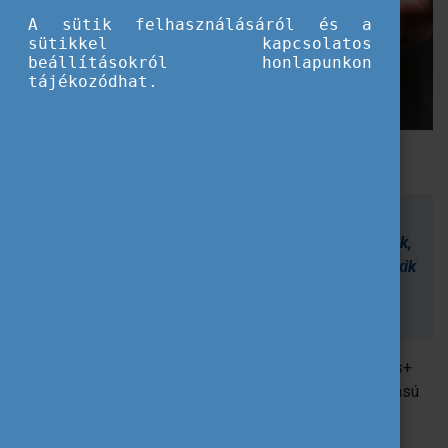
A sütik felhasználásáról és a
sütikkel kapcsolatos
beállításokról honlapunkon
tájékozódhat.
Fonódások: a kosárfonás, mint a társadalmi befogadás egyik új
eszköze
„Minél több értéket találunk valamiben, annál jobban
megszeretjük. Márpedig lényeges az, hogy szeressük,
amivel foglalkozunk. És megszerettessük azokkal, akik
ránk vannak bízva.”
(Bárdosi János)
Az „
Interweawing”
, vagyis a
„Fonódások”
című Erasmus+
projekt, a szervezet első saját koordinálású, nagyszabású
projektje.