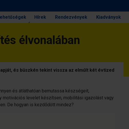
 lehetőségek
Hírek
Rendezvények
Kiadványok
ítés élvonalában
pját, és büszkén tekint vissza az elmúlt két évtized
önnyen és átláthatóan bemutassa készségeit,
gy motivációs levelet készítsen, mobilitási igazolást vagy
jen. De hogyan is kezdődött mindez?