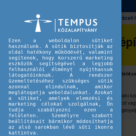
Pályázati
Erasmus+
20 éve a karrierépítés élvonalában
20 éve a karrierép
Ezen a weboldalon sütiket
használunk. A sütik biztosítják az
oldal hatékony működését, valamint
segítenek, hogy korszerű marketing
eszközök segítségével a legjobb
felhasználói élményt nyújthassuk
Az Europass idén ünnepli 20 éves születésna
látogatóinknak. A rendszer
üzemeltetéséhez szükséges sütik
eredményeire.
azonnal elindulnak, amikor
meglátogatja weboldalunkat. Azokat
Az Europass lehetőséget ad arra, hogy bárki k
a sütiket, amelyek elemzési és
képesítéseit és tapasztalatait, önéletrajzot va
marketing célokat szolgálnak, Ön
tudja szabályozni ezen a
szakképzettségről szóló bizonyítványt igényel
felületen. Személyre szabott
beállításait bármikor módosíthatja
az alsó sarokban lévő süti ikonra
kattintva.