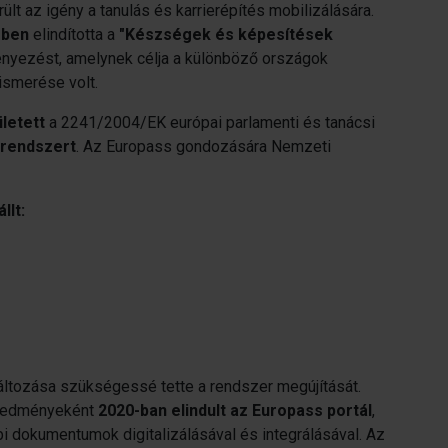
lt az igény a tanulás és karrierépítés mobilizálására.
-ben
elindította a
"Készségek és képesítések
yezést, amelynek célja a különböző országok
ismerése volt.
letett
a 2241/2004/EK európai parlamenti és tanácsi
trendszert
. Az Europass gondozására Nemzeti
llt:
 változása szükségessé tette a rendszer megújítását.
eredményeként
2020-ban elindult az Europass portál
,
bi dokumentumok digitalizálásával és integrálásával. Az