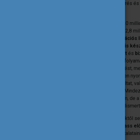
Europass azóta is a mobilitás, az elismerés és
Európában.
Az Europass oldalára évente átlagosan 20 milli
szereplő
önéletrajz
készítést idén már 2,8 mil
profil mellett az Europass oldalán
motivációs 
készíthetünk vagy
tesztelhetjük digitális ké
elismerését segítik az
oklevélmelléklet
és
bi
Digitális Tanúsítvány a legújabb tanulási fol
tartalmazhat tevékenységleírást, értékelést, m
digitális tanúsítvány előnyei, hogy könnyen nyo
minőségéről gyorsan információt szolgáltat, v
hasznosításáról, jó példáról itt olvashat.
Minde
megszerzett képesítések elfogadásában, de 
hasznos segítőtársak lehetnek a hazai elismert
Az
Europass Magyarország
a kezdetektől seg
közelebbről megismerhessék az
Europass elő
találkozhatunk, hogy megosszuk tapasztalatai