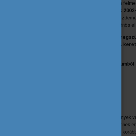
A 2000-es évek elején szerte Európában felmerü
Ennek elősegítésére az
Európai Tanács 2002
átláthatósága és elismerése"
című kezdemén
képesítéseinek és készségeinek kölcsönös el
A kezdeményezés hatására
2004-ben megszü
határozat, amely létrehozta az
Europass kere
Europass Központok létesültek.
Kezdetben az Europass öt dokumentumból á
Europass önéletrajz,
Europass Nyelvi Útlevél,
Europass mobilitási igazolvány,
Europass oklevélmelléklet,
Europass bizonyítvány-kiegészítő.
A digitális fejlődés és a felhasználói igények
2018-ban új határozatot
fogadtak el, ennek 
mely új eszközöket és funkciókat kínál a koráb