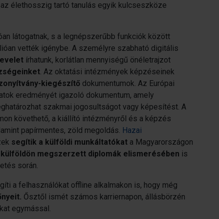
 az élethosszig tartó tanulás egyik kulcseszköze
óan látogatnak, s a legnépszerűbb funkciók között
lióan vették igénybe. A személyre szabható digitális
levelet
írhatunk, korlátlan mennyiségű önéletrajzot
szségeinket
. Az oktatási intézmények képzéseinek
zonyítvány-kiegészítő
dokumentumok. Az Európai
yamatok eredményét igazoló dokumentum, amely
eghatározhat szakmai jogosultságot vagy képesítést. A
mon követhető, a kiállító intézményről és a képzés
alamint papírmentes, zöld megoldás.
Hazai
zek
segítik a külföldi munkáltatókat
a Magyarországon
a
külföldön megszerzett diplomák elismerésében
is
etés során.
íti a felhasználókat offline alkalmakon is, hogy még
nyeit.
Ősztől ismét számos karriernapon, állásbörzén
nkat egymással.