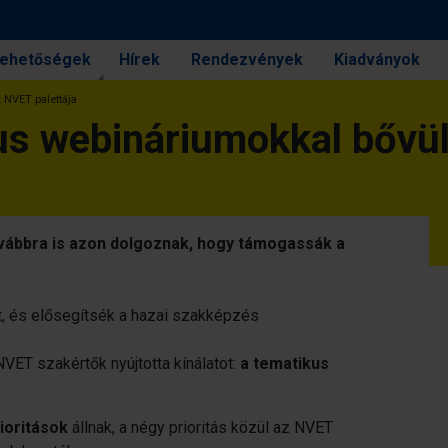
 lehetőségek
Hírek
Rendezvények
Kiadványok
 NVET palettája
s webináriumokkal bővül
vábbra is azon dolgoznak, hogy támogassák a
t, és elősegítsék a hazai szakképzés
VET szakértők nyújtotta kínálatot:
a tematikus
ioritások
állnak, a négy prioritás közül az NVET