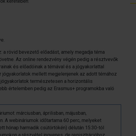
mok keretében:
ve.
: a rövid bevezető előadást, amely megadja téma
 követne. Az online rendezvény végén pedig a résztvevők
rainak és előadóinak a témával és a jógyakorlattal
r jógyakorlatok mellett megjelenjenek az adott témához
tt jógyakorlatok természetesen a horizontális
kebb értelemben pedig az Erasmus+ programokba való
iumot: márciusban, áprilisban, májusban,
 A webináriumok időtartama 60 perc, melyeket
ett hónap harmadik csütörtökén) délután 15:30-tól
iumokon a részvétel ingyenes, de regisztrációhoz