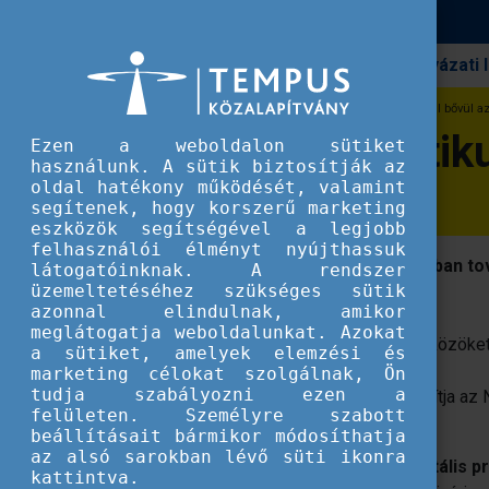
Pályázati
Erasmus+
2026-ban tematikus webináriumokkal bővül az
2026-ban tematiku
Ezen a weboldalon sütiket
használunk. A sütik biztosítják az
oldal hatékony működését, valamint
segítenek, hogy korszerű marketing
eszközök segítségével a legjobb
felhasználói élményt nyújthassuk
A National VET Team szakértői 2026-ban to
látogatóinknak. A rendszer
üzemeltetéséhez szükséges sütik
magyar szakképzés szereplőit.
azonnal elindulnak, amikor
meglátogatja weboldalunkat. Azokat
Közvetítsék nekik az európai uniós eszközöke
a sütiket, amelyek elemzési és
nemzetköziesítését.
marketing célokat szolgálnak, Ön
tudja szabályozni ezen a
2026-ban egy új tevékenység is gazdagítja az N
felületen. Személyre szabott
webináriumok.
beállításait bármikor módosíthatja
az alsó sarokban lévő süti ikonra
A webináriumok
fókuszában a horizontális pr
kattintva.