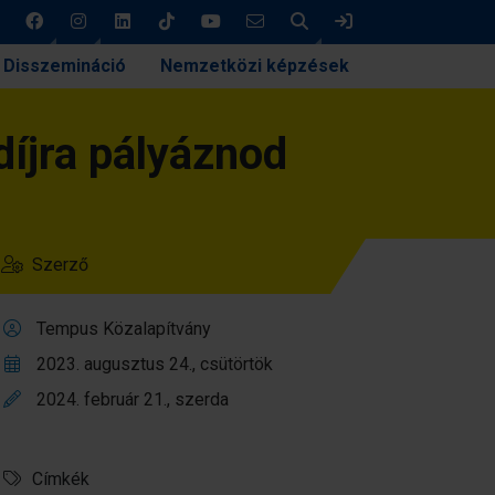
Keresés
Bejelentkezés
Disszemináció
Nemzetközi képzések
díjra pályáznod
Szerző
Tempus Közalapítvány
2023. augusztus 24., csütörtök
2024. február 21., szerda
Címkék