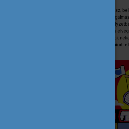
Azon túl, hogy új ismeretekkel gazdagodsz, be
tanulási módszereket sajátítasz el
, izgalma
tudja, talán annyira beleszeretsz az új helyzet
végezni! Akár a
szakmai gyakorlatodat
is elvég
kapcsolati hálót építhetsz ki, ami nemcsak ne
lesz.
Az önéletrajzodban később ez mind e
munkaerőpiacon
.