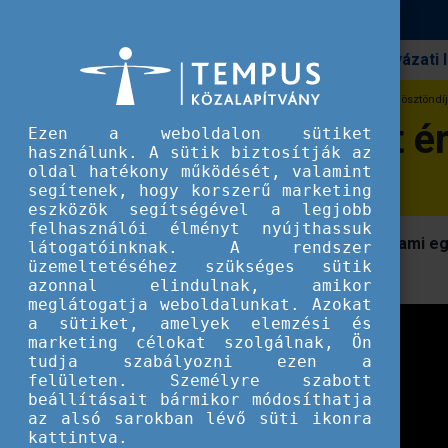
Pályázati
Erasmus+
5 + 1 érv, amiért érdemes Erasmus+ ösztöndí
5 + 1 érv, amiért
Ezen a weboldalon sütiket
használunk. A sütik biztosítják az
oldal hatékony működését, valamint
segítenek, hogy korszerű marketing
eszközök segítségével a legjobb
felhasználói élményt nyújthassuk
Olyan életre szóló élményre vágysz, ami eg
látogatóinknak. A rendszer
üzemeltetéséhez szükséges sütik
ösztöndíjat neked találták ki!
azonnal elindulnak, amikor
meglátogatja weboldalunkat. Azokat
a sütiket, amelyek elemzési és
marketing célokat szolgálnak, Ön
tudja szabályozni ezen a
felületen. Személyre szabott
beállításait bármikor módosíthatja
az alsó sarokban lévő süti ikonra
kattintva.