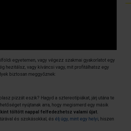
külföldi egyetemen, vagy végezz szakmai gyakorlatot egy
hezitálsz, vagy kíváncsi vagy, mit profitálhatsz egy
elyek biztosan meggyőznek:
asz pizzát eszik? Hagyd a sztereotípiákat, járj utána te
ehetőséget nyújtanak arra, hogy megismerd egy másik
int töltött nappal felfedezhetsz valami újat.
ultúrával és szokásokkal, és
élj úgy, mint egy helyi
, hiszen