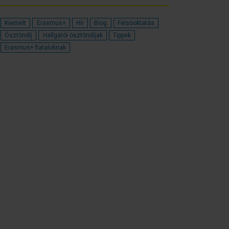
Kiemelt
Erasmus+
Hír
Blog
Felsőoktatás
Ösztöndíj
Hallgatói ösztöndíjak
Tippek
Erasmus+ fiataloknak