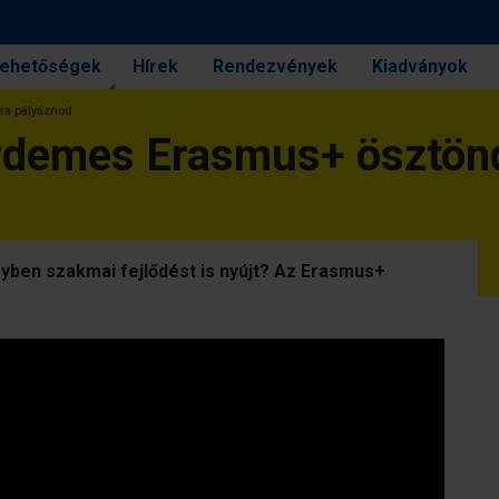
 lehetőségek
Hírek
Rendezvények
Kiadványok
jra pályáznod
 érdemes Erasmus+ ösztön
yben szakmai fejlődést is nyújt? Az Erasmus+