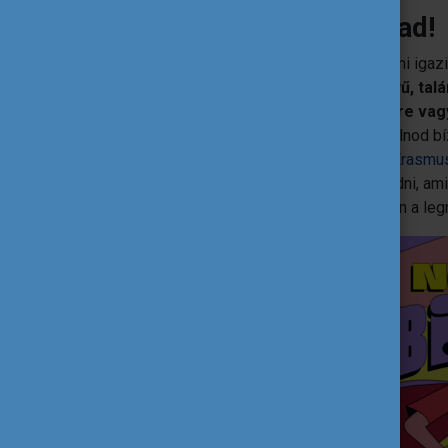
2. Növeld az önbizalmad!
Egy idegen országban egyedül boldogulni igazi
saját magad.
Az elején nem lesz könnyű, talá
napok, rá fogsz jönni, mennyi mindenre va
nincsenek ott a szülők, így meg kell tanulnod bí
hogy a küldő és a fogadó intézményed
Erasmus
minden segítséget meg fognak neked adni, amir
elkerülhetetlenül önállóbb leszel. Ez talán a l