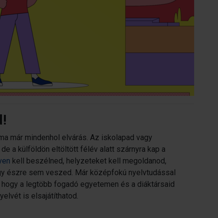
d!
 ma már mindenhol elvárás. Az iskolapad vagy
 a külföldön eltöltött félév alatt szárnyra kap a
ven
kell beszélned, helyzeteket kell megoldanod,
hogy észre sem veszed. Már középfokú nyelvtudással
, hogy a legtöbb fogadó egyetemen és a diáktársaid
elvét is elsajátíthatod.