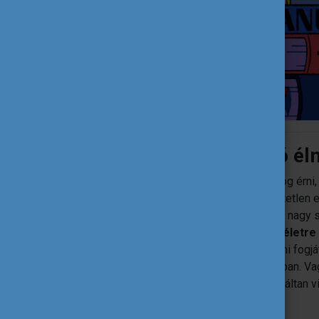
5. Szerezz életre szóló é
Külföldön rengeteg új inger, benyomás fog érni,
tengerparti naplementében, egy feledhetetlen e
meg azokat a pillanatokat, amikre mindig nagy s
számol be, hogy
a kint töltött idő alatt élet
következménye, hogy később is látogatni fogj
meg őt Berlinben, Rómában vagy Párizsban. Va
vége a hazautazással
. A lényeg: garantáltan
lesz majd mit
mesélned
…