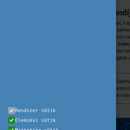
+1. Adj pluszt az ösztöndí
Minden hallgató megérdemli a lehetőséget, hog
külföldön. Azért, hogy mindenki számára elérh
helyzetben lévő hallgatók kétféle
kiegészítő t
Most minden eddiginél szélesebb kör számá
között a nemzeti vagy etnikai kisebbséghez tar
nagycsaládban élő, árva vagy félárva hallgatók
külföldi mobilitás pozitív hatásait.
További információk az Erasm
A pályázás menetével és a jelentkezési 
koordinátorok
tudn
Rendszer sütik
Elemzési sütik