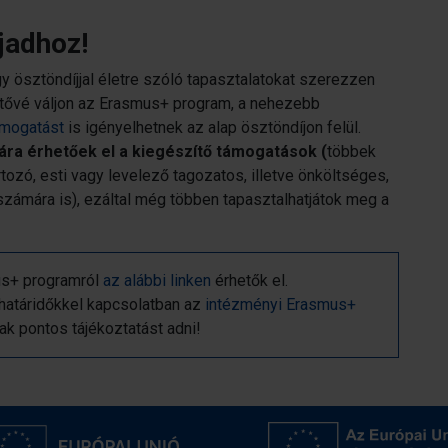
jadhoz!
y ösztöndíjjal életre szóló tapasztalatokat szerezzen
etővé váljon az Erasmus+ program, a nehezebb
ámogatást
is igényelhetnek az alap ösztöndíjon felül.
ra érhetőek el a kiegészítő támogatások (
többek
tozó, esti vagy levelező tagozatos, illetve önköltséges,
 számára is), ezáltal még többen tapasztalhatjátok meg a
us+ programról
az alábbi linken
érhetők el.
határidőkkel kapcsolatban az
intézményi Erasmus+
ak pontos tájékoztatást adni!