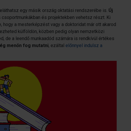
leláthatsz egy másik ország oktatási rendszerébe is.
Új
s csoportmunkákban és projektekben vehetsz részt. Ki
be, hogy a mesterképzést vagy a doktoridat már ott akarod
ezheted külföldön, közben pedig olyan nemzetközi
ked, de a leendő munkaadód számára is rendkívül értékes
lég menőn fog mutatni
, ezáltal
előnnyel indulsz a