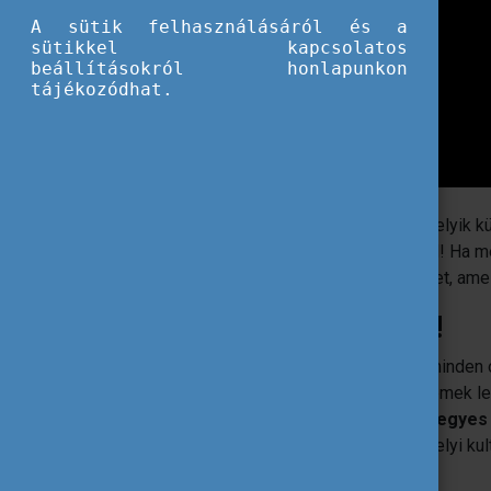
A sütik felhasználásáról és a
sütikkel kapcsolatos
beállításokról honlapunkon
tájékozódhat.
Tölts egy (vagy akár több) félévet valamelyik 
másik országban ösztöndíjtámogatással! Ha még 
Erasmus+ időszakból, mutatunk 5+1 érvet, am
1. Fedezd fel a világot!
Valóban olyan precízek a németek? És minden ol
magad!
A külföldi ösztöndíjprogramok remek l
ország szokásait, lakóit, életét.
Minden egyes k
Ismerkedj
új, ideiglenes otthonoddal
, a helyi k
nem turista vagy!