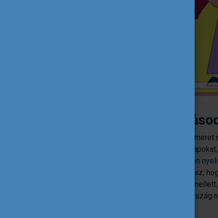
3. Fejleszd a nyelvtudáso
Te is tudod: a magabiztos és élő nyelvismeret
nyelvtanfolyam megadja a szükséges alapokat, de
nyelvtudásod. Amikor nap mint nap
idegen nyel
ügyeket intézned és tanulnod, úgy fejlődsz, 
pályázhatsz Erasmus+ ösztöndíjra, és amellett
között az angol a közvetítő nyelv, a célország ny
4. Tanulj új dolgokat!