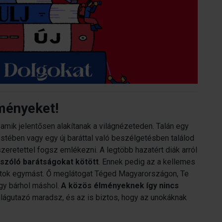
lményeket!
 amik jelentősen alakítanak a világnézeteden. Talán egy
stében vagy egy új baráttal való beszélgetésben találod
zeretettel fogsz emlékezni. A legtöbb hazatért diák arról
re szóló barátságokat kötött
. Ennek pedig az a kellemes
átok egymást. Ő meglátogat Téged Magyarországon, Te
gy bárhol máshol.
A közös élményeknek így nincs
 világutazó maradsz, és az is biztos, hogy az unokáknak