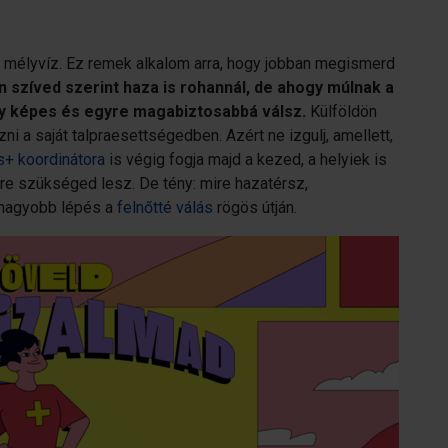
 mélyvíz. Ez remek alkalom arra, hogy jobban megismerd
n szíved szerint haza is rohannál, de ahogy múlnak a
gy képes és egyre magabiztosabbá válsz.
Külföldön
zni a saját talpraesettségedben. Azért ne izgulj, amellett,
+ koordinátora
is végig fogja majd a kezed, a helyiek is
e szükséged lesz. De tény: mire hazatérsz,
egnagyobb lépés a
felnőtté válás
rögös útján.