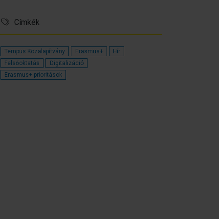
Címkék
Tempus Közalapítvány
Erasmus+
Hír
Felsőoktatás
Digitalizáció
Erasmus+ prioritások