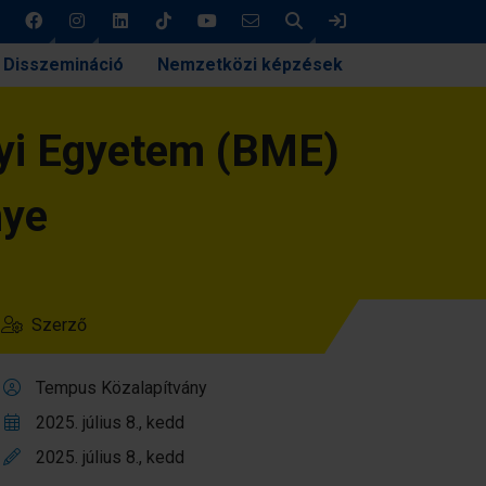
Keresés
Bejelentkezés
Disszemináció
Nemzetközi képzések
yi Egyetem (BME)
nye
Szerző
Tempus Közalapítvány
2025. július 8., kedd
2025. július 8., kedd