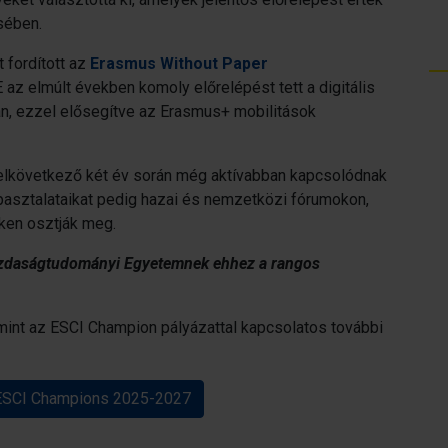
sében.
 fordított az
Erasmus Without Paper
az elmúlt években komoly előrelépést tett a digitális
, ezzel elősegítve az Erasmus+ mobilitások
elkövetkező két év során még aktívabban kapcsolódnak
pasztalataikat pedig hazai és nemzetközi fórumokon,
ken osztják meg.
Gazdaságtudományi Egyetemnek ehhez a rangos
lamint az ESCI Champion pályázattal kapcsolatos további
t: ESCI Champions 2025-2027