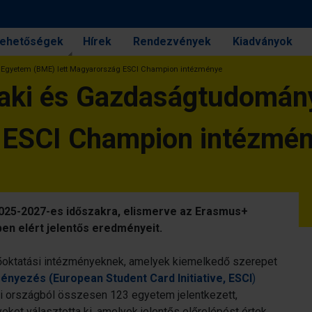
 lehetőségek
Hírek
Rendezvények
Kiadványok
Egyetem (BME) lett Magyarország ESCI Champion intézménye
aki és Gazdaságtudomán
g ESCI Champion intézmé
2025-2027-es időszakra, elismerve az Erasmus+
en elért jelentős eredményeit.
elsőoktatási intézményeknek, amelyek kiemelkedő szerepet
nyezés (European Student Card Initiative, ESCI
)
ai országból összesen 123 egyetem jelentkezett,
ket választotta ki, amelyek jelentős előrelépést értek