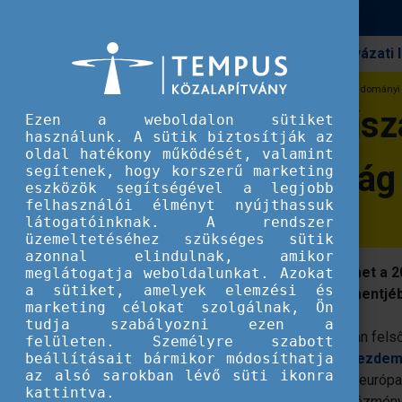
Pályázati
Erasmus+
A Budapesti Műszaki és Gazdaságtudományi 
A Budapesti Műsz
Ezen a weboldalon sütiket
használunk. A sütik biztosítják az
oldal hatékony működését, valamint
lett Magyarorszá
segítenek, hogy korszerű marketing
eszközök segítségével a legjobb
felhasználói élményt nyújthassuk
látogatóinknak. A rendszer
üzemeltetéséhez szükséges sütik
azonnal elindulnak, amikor
A BME elnyerte az ESCI Champion címet a 
meglátogatja weboldalunkat. Azokat
a sütiket, amelyek elemzési és
program digitális mobilitásmenedzsmentjéb
marketing célokat szolgálnak, Ön
tudja szabályozni ezen a
A díjat az Európai Bizottság ítéli oda olyan f
felületen. Személyre szabott
beállításait bármikor módosíthatja
játszanak az
Európai Diákigazolvány Kezdemé
az alsó sarokban lévő süti ikonra
megvalósításában. Az idei felhívásra 30 európ
kattintva.
amelyek közül a Bizottság azokat az intézménye