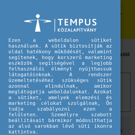
Erasmus+
A mesterséges intelligencia hangja -
A mesterséges intelligencia hangja - Kommunikációs tréning
Kommunikációs tréning
Ezen a weboldalon sütiket
használunk. A sütik biztosítják az
Megnyílt a regisztráció az Erasmus+ és Európai
oldal hatékony működését, valamint
Szolidaritási Testület projektek megvalósítóinak szóló
segítenek, hogy korszerű marketing
kommunikációs tréningre!
eszközök segítségével a legjobb
felhasználói élményt nyújthassuk
látogatóinknak. A rendszer
üzemeltetéséhez szükséges sütik
Szeptember 18-án egy teljes napon keresztül
azonnal elindulnak, amikor
fejleszthetik kommunikációs készségeiket az
meglátogatja weboldalunkat. Azokat
Erasmus+ és Európai Szolidaritási Testület
a sütiket, amelyek elemzési és
projektek megvalósítói.
marketing célokat szolgálnak, Ön
tudja szabályozni ezen a
felületen. Személyre szabott
beállításait bármikor módosíthatja
Időpont:
2024.09. 18. szerda, 10.00-16.00
az alsó sarokban lévő süti ikonra
Helyszín:
D50 Hotel és Rendezvényközpont
(1071
kattintva.