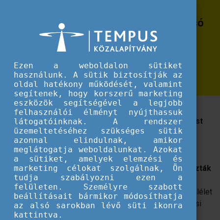
Erasmus+
A National VET Team 2022. évi utolsó
A National VET Team 2022. évi utolsó workshopja: fókuszban a tanulási ere
workshopja: fókuszban a tanulási
eredmények az Erasmus+
Ezen a weboldalon sütiket
projektekben
használunk. A sütik biztosítják az
oldal hatékony működését, valamint
segítenek, hogy korszerű marketing
eszközök segítségével a legjobb
2020-ban megjelentek a szakmák tartalmi
felhasználói élményt nyújthassuk
szabályozásának koncepcionálisan új megközelítést
látogatóinknak. A rendszer
üzemeltetéséhez szükséges sütik
alkalmazó dokumentumai, a képzési és kimeneti
azonnal elindulnak, amikor
követelmények.
meglátogatja weboldalunkat. Azokat
a sütiket, amelyek elemzési és
Ezekben
tanulási eredmények formájában fogalmazták
marketing célokat szolgálnak, Ön
tudja szabályozni ezen a
meg az egyes szakmákhoz tartozó
felületen. Személyre szabott
követelményrendszert.
A tanulási eredmények szemlélet
beállításait bármikor módosíthatja
jól támogatja az Erasmus+ mobilitásokban elvárt tanulási
az alsó sarokban lévő süti ikonra
kattintva.
eredményalapú munkaprogramot. A témáról tartott