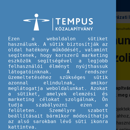
Pályázati
Erasmus+
A sikeres kommunikáció fortélyairól tanulhatt
A sikeres kommuni
Ezen a weboldalon sütiket
használunk. A sütik biztosítják az
oldal hatékony működését, valamint
és az Európai Szol
segítenek, hogy korszerű marketing
eszközök segítségével a legjobb
felhasználói élményt nyújthassuk
látogatóinknak. A rendszer
üzemeltetéséhez szükséges sütik
azonnal elindulnak, amikor
Idén is megrendezte a Tempus Közalapítván
meglátogatja weboldalunkat. Azokat
a sütiket, amelyek elemzési és
projektmegvalósítók ismerkedhettek meg a
marketing célokat szolgálnak, Ön
tudja szabályozni ezen a
A legkiemelkedőbb és leginspirálóbb projektek
felületen. Személyre szabott
beállításait bármikor módosíthatja
eszközök széles skálájára van szükség ahhoz,
az alsó sarokban lévő süti ikonra
megismerhesse a világ. Ezen eszközök használ
kattintva.
Közalapítvány, ami a 2020-as és 2021-es onlin