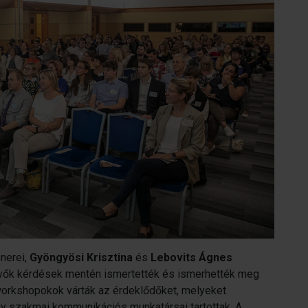
nerei,
Gyöngyösi Krisztina
és
Lebovits Ágnes
tvevők kérdések mentén ismertették és ismerhették meg
 workshopokok várták az érdeklődőket, melyeket
y szakmai kommunikációs munkatársai tartottak. A