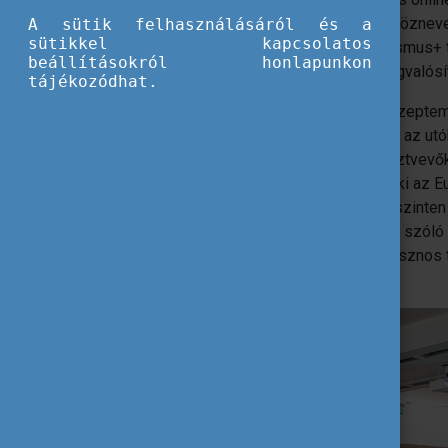
egynapos disszeminációs tréningjét. A köznevel
A sütik felhasználásáról és a
sütikkel kapcsolatos
területén a 2020, 2021 és 2022-ben Erasmus+ t
beállításokról honlapunkon
Európai Szolidaritási Testület projektmegvalós
tájékozódhat.
Több mint 120-an látogattak el a 2022. szeptem
kommunikáció állt – ez magában foglalja az ut
az állandó megújulás képességét. A résztvevők
kommunikációs szakember előadását, aki az Eur
vezényelte le csapatával a nemzetközi szinten 
kommunikációs szakember a fiataloknak szóló 
kampány bemutatása mellett elárult 9 hasznos 
kialakításához.