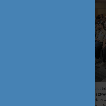
Ezt követően az
Élményakadémia Egyesület
tré
networking gyakorlatot tartottak, ahol a rész
egymás projektjeit. A délután során tematikus
meghívott szakértők és a Tempus Közalapítván