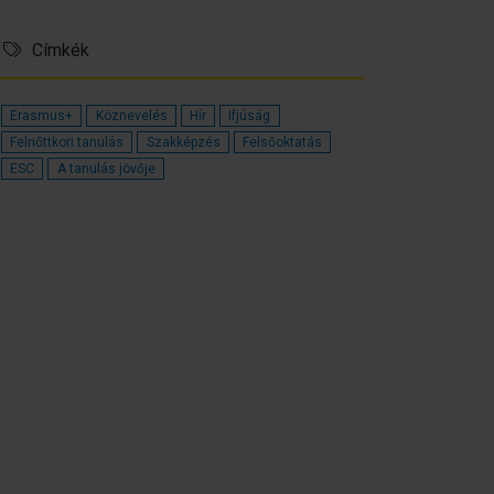
Címkék
Erasmus+
Köznevelés
Hír
Ifjúság
Felnőttkori tanulás
Szakképzés
Felsőoktatás
ESC
A tanulás jövője