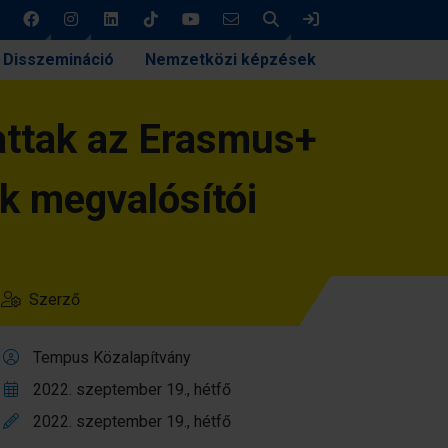
Keresés
Bejelentkezés
Disszemináció
Nemzetközi képzések
hattak az Erasmus+
ek megvalósítói
Szerző
Tempus Közalapítvány
2022. szeptember 19., hétfő
2022. szeptember 19., hétfő