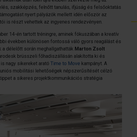
és, szakképzés, felnőtt tanulás, ifjúság és felsőoktatás
ámogatást nyert pályázók mellett idén először az
ítói is részt vehettek az ingyenes rendezvényen.
ber 14-én tartott tréningre, aminek fókuszában a kreatív
óbbi években különösen fontossá váló gyors reagálást és
 a délelőtt során meghallgathatták
Marton Zsolt
odesk brüsszeli főhadiszállásán alakította ki és
is nagy sikereket arató
Time to Move
kampányt. A
uniós mobilitási lehetőségek népszerűsítését célzó
tippet a sikeres projektkommunikációs stratégia