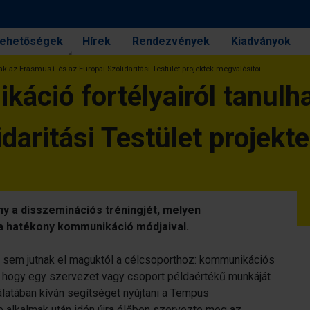
 lehetőségek
Hírek
Rendezvények
Kiadványok
ak az Erasmus+ és az Európai Szolidaritási Testület projektek megvalósítói
káció fortélyairól tanul
idaritási Testület projekt
y a disszeminációs tréningjét, melyen
 hatékony kommunikáció módjaival.
 sem jutnak el maguktól a célcsoporthoz: kommunikációs
 hogy egy szervezet vagy csoport példaértékű munkáját
atában kíván segítséget nyújtani a Tempus
e alkalmak után idén újra élőben szervezte meg az