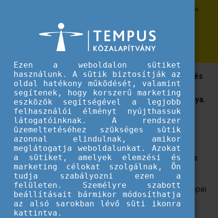
Erasmus+
A szakképzés jövője: elérhető a Cedefop új tanulmánya
A szakképzés jövője: elérhető a
Cedefop új tanulmánya
Ezen a weboldalon sütiket
használunk. A sütik biztosítják az
Hogyan változott a szakképzés az évtizedek alatt és
oldal hatékony működését, valamint
milyen hatással van ez annak jövőjére? Erre a
segítenek, hogy korszerű marketing
kérdésre válaszol a Cedefop legfrissebb tanulmánya.
eszközök segítségével a legjobb
felhasználói élményt nyújthassuk
látogatóinknak. A rendszer
Megjelent
a szakképzés jövőjéről szóló
Cedefop
üzemeltetéséhez szükséges sütik
tanulmány
, mely azt vizsgálta,
hogyan változott a
azonnal elindulnak, amikor
szakképzés az 1990-es évek közepe óta, és ez
meglátogatja weboldalunkat. Azokat
a sütiket, amelyek elemzési és
hogyan befolyásolhatja a jövőbeli lehetőségeket és
marketing célokat szolgálnak, Ön
kihívásokat.
tudja szabályozni ezen a
felületen. Személyre szabott
A
Future of VET
című kiadvány betekintést nyújt az európai
beállításait bármikor módosíthatja
szakképzés elmúlt három évtizedébe, bemutatva az
az alsó sarokban lévő süti ikonra
országok és rendszerek közötti különbségeket és
kattintva.