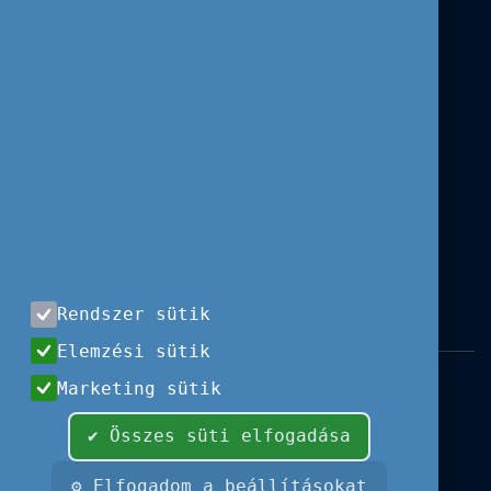
Rendszer sütik
Elemzési sütik
Impresszum
|
Használati feltételek
|
Marketing sütik
Adatvédelem
|
Sajtóközlemények
|
Kapcsolat
✔ Összes süti elfogadása
Minden jog fenntartva, 2026 © Tempus
Közalapítvány
⚙ Elfogadom a beállításokat