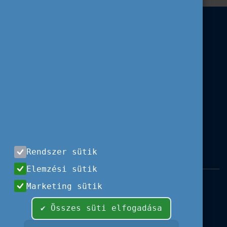
Rendszer sütik
Elemzési sütik
Impresszum
|
Használati feltételek
|
Marketing sütik
Adatvédelem
|
Sajtóközlemények
|
Kapcsolat
✔ Összes süti elfogadása
Minden jog fenntartva, 2026 © Tempus