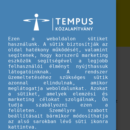
Erasmus+
A tanulás jövője - Együtt a fejlődés útján! leporello
A tanulás jövője - Együtt a fejlődés
útján! leporello
Ezen a weboldalon sütiket
használunk. A sütik biztosítják az
oldal hatékony működését, valamint
Új dimenziók a köznevelés és a szakképzés
segítenek, hogy korszerű marketing
eszközök segítségével a legjobb
fejlesztésében
felhasználói élményt nyújthassuk
látogatóinknak. A rendszer
AZ ERASMUS+ PROGRAMRÓL
üzemeltetéséhez szükséges sütik
azonnal elindulnak, amikor
Az Erasmus+ az Európai Unió oktatást, képzést,
meglátogatja weboldalunkat. Azokat
a sütiket, amelyek elemzési és
ifjúságügyet és sportot támogató programja, amelyre
marketing célokat szolgálnak, Ön
pályázatot intézmények, szervezetek nyújthatnak be, az
tudja szabályozni ezen a
egyéni részvétel ezeken keresztül valósulhat meg.
felületen. Személyre szabott
beállításait bármikor módosíthatja
TÁMOGATÓ FELÜLETEINK
az alsó sarokban lévő süti ikonra
kattintva.