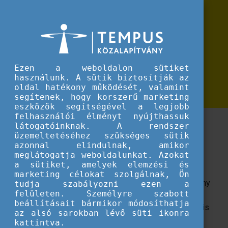
Erasmus+
A tanulás rejtett színterei
A tanulás rejtett színterei
TKA Disszeminációs
Ezen a weboldalon sütiket
füzetek 55.
használunk. A sütik biztosítják az
oldal hatékony működését, valamint
segítenek, hogy korszerű marketing
eszközök segítségével a legjobb
felhasználói élményt nyújthassuk
Játékos? Kreatív? Mérhető? Az egyetlen hasznos
látogatóinknak. A rendszer
tanulási forma? Mi is az a nemformális tanulás, és
üzemeltetéséhez szükséges sütik
azonnal elindulnak, amikor
miben különbözik a formálistól vagy épp az
meglátogatja weboldalunkat. Azokat
informálistól?
a sütiket, amelyek elemzési és
marketing célokat szolgálnak, Ön
Ezeket a kérdéseket jártuk körül a Tempus Közalapítvány
tudja szabályozni ezen a
felületen. Személyre szabott
szakpolitikai szemináriumán 2019 novemberében. A
beállításait bármikor módosíthatja
rendezvény célja az volt, hogy bemutassa a nemformális
az alsó sarokban lévő süti ikonra
tanulási módszereket előtérbe helyező projektek
kattintva.