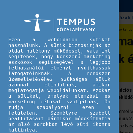
Pályázati
Erasmus+
A tanulási folyamat értékké válása - worksh
A tanulási folyama
Ezen a weboldalon sütiket
használunk. A sütik biztosítják az
oldal hatékony működését, valamint
pedagógusoknak é
segítenek, hogy korszerű marketing
eszközök segítségével a legjobb
felhasználói élményt nyújthassuk
látogatóinknak. A rendszer
üzemeltetéséhez szükséges sütik
azonnal elindulnak, amikor
Partnerünk, az EKKR Nemzeti Koordinációs 
meglátogatja weboldalunkat. Azokat
a sütiket, amelyek elemzési és
alkalmazhatóságát mutatja be az érdeklődő
marketing célokat szolgálnak, Ön
tudja szabályozni ezen a
A tanulási folyamat értékké válása
címmel wo
felületen. Személyre szabott
beállításait bármikor módosíthatja
pedagógusoknak és oktatóknak
2026. június 2
az alsó sarokban lévő süti ikonra
módszertani workshopok célja, hogy a résztve
kattintva.
a mindennapi tevékenységekre, az osztálytere