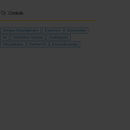
Címkék
Tempus Közalapítvány
Erasmus+
Köznevelés
Hír
Felnőttkori tanulás
Szakképzés
Felsőoktatás
Partner hír
A tanulás jövője