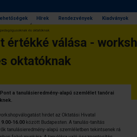
 lehetőségek
Hírek
Rendezvények
Kiadványok
op pedagógusoknak és oktatóknak
t értékké válása - works
s oktatóknak
Pont a tanulásieredmény-alapú szemlélet tanórai
knek.
rkshopválogatást hirdet az Oktatási Hivatal
. 9.00-16.00
között Budapesten. A tanulás-tanítás
vők tanulásieredmény-alapú szemléletben tekintsenek rá
mben folyó munkára. A tanulókra való összpontosítás