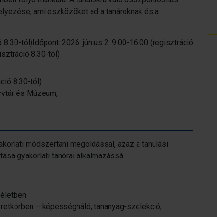
elyezése, ami eszközöket ad a tanároknak és a
 8.30-tól)
Időpont: 2026. június 2. 9.00-16.00 (regisztráció
isztráció 8.30-tól)
ció 8.30-tól)
nyvtár és Múzeum,
orlati módszertani megoldással, azaz a tanulási
ása gyakorlati tanórai alkalmazássá.
életben
etkörben – képességháló, tananyag-szelekció,