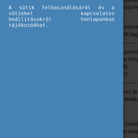
egyik módja a tanulási eredmények fókuszba h
A sütik felhasználásáról és a
sütikkel kapcsolatos
diákoknak az aktív és nyitott tanuláshoz.
beállításokról honlapunkon
tájékozódhat.
Időpont:
2026. június 2. 9.00-16.00 (regisztráció
8.30-tól)
Időpont: 2026. június 2. 9.00-16.00 (reg
Időpont:
2026. június 2. 9.00-16.00 (regisztrá
Helyszín
: Offline, Országos Pedagógiai Kö
1087 Budapest, Könyves Kálmán krt. 40.
Jelentkezési határidő:
2026. május 22.
A program:
4 workshop egy napon számos gyak
eredmények elméleti megközelítésének átalakít
Témák:
MTMI-készségek fejlesztése TEA szeml
Képességközpontú tervezés humán ismer