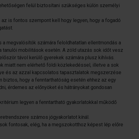
lehetőségen felül biztosítani szükséges külön személyi
n az is fontos szempont kell hogy legyen, hogy a fogadó
gatást.
 a megvalósítók számára feloldhatatlan ellentmondás a
a tanulói mobilitások esetén. A zöld utazás sok időt vesz
 először távol kerülő gyerekek számára plusz kihívás.
miatt nem elérhető földi közlekedéssel, illetve a sok
ye és az azzal kapcsolatos tapasztalatok megszerzése
em biztos, hogy a fenntarthatóság esetén ehhez az egy
i, érdemes az előnyöket és hátrányokat gondosan
kritérium legyen a fenntartható gyakorlatokkal működő
retrendszere számos jógyakorlatot kínál.
ok fontosak, elég, ha a megszokotthoz képest lép előre