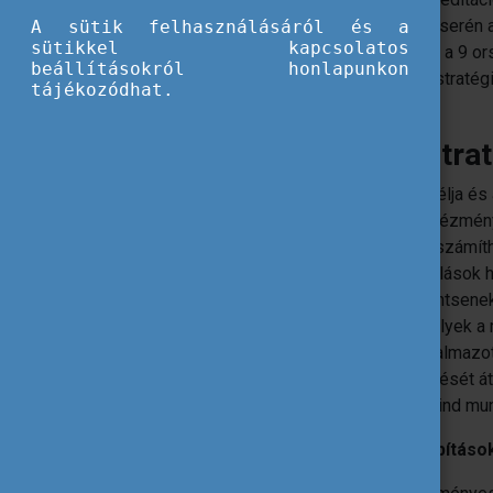
jelentkezésük elbírálását. A tapasztalatcserén 
A sütik felhasználásáról és a
sütikkel kapcsolatos
műhelymunkaként valósult meg, amelyet a 9 ors
beállításokról honlapunkon
résztvevők körbejárták az akkreditációi stratég
tájékozódhat.
megállapításokat és javaslatokat tettek.
Az akkreditáció mint stra
A program fókuszában az akkreditáció célja és a
olyan biztos tervezési alapot nyújt az intézmé
elérését. Azzal, hogy az intézmények kiszámíth
akkreditációs időszakban az éves elbírálások he
hogy valóban stratégiai eszközként tekintsen
intézmények profitálják a legtöbbet, amelyek 
amelyeknek az akkreditációban megfogalmazott
célokkal, és amelyek mindennapi működését átha
számmal vesznek részt mind tanulók, mind mun
A konferencián a következő megállapítások