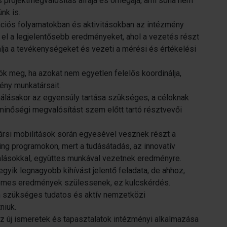
 projektmegvalósítás alfája és ómegája, ami soha nem
ünk is.
tációs folyamatokban és aktivitásokban az intézmény
ik el a legjelentősebb eredményeket, ahol a vezetés részt
lja a tevékenységeket és vezeti a mérési és értékelési
k meg, ha azokat nem egyetlen felelős koordinálja,
ény munkatársait.
nálásakor az egyensúly tartása szükséges, a céloknak
 minőségi megvalósítást szem előtt tartó résztvevői
ársi mobilitások során egyesével vesznek részt a
ing programokon, mert a tudásátadás, az innovatív
lásokkal, együttes munkával vezetnek eredményre.
gyik legnagyobb kihívást jelentő feladata, de ahhoz,
demes eredmények szülessenek, ez kulcskérdés.
n szükséges tudatos és aktív nemzetközi
niuk.
 az új ismeretek és tapasztalatok intézményi alkalmazása