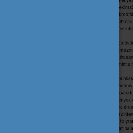
Az intenzív kommunikáció az eredményes
lehet túl sok bármely érintetti kört tekints
A siker alapvető kulcsa, hogy az akkredi
vezetése aktív szerepet vállaljon. Ott ér
vesz a célok meghatározásában, kontrollá
folyamatokat.
Eredményes mobilitások akkor valósítható
hanem széles körben bevonják az intézm
Az akkreditáció adta lehetőségek kihasz
megfelelő, de nem erőn felüli, valamint a
létszámok meghatározásával.
Nem jó gyakorlat ugyanakkor, ha a munkat
tanárok akár kurzusokon, akár job shadow
beépítési folyamatok közös megtapaszta
A partnerek megtalálása az intézmények e
hogy jógyakorlatok és hasznosításra ér
Az intézményeknek ezért vezetői szinte
kapcsolatépítési tevékenységeket folytat
A mobilitások akkor érik el hatásukat, ha