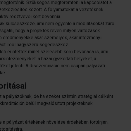
 megtörténik. Szükséges megteremteni a kapcsolatot a
mzetköziesítés között. A folyamatokat a vezetésnek
ktív résztvevői kört bevonnia.
ak kulcseszköze, ami nem egyenlő a mobilitásokat záró
zsgálni, hogy a projektek révén milyen változások
ható eredményekké akár személyes, akár intézményi
mpact Tool nagyszerű segédeszköz.
ső érintettek minél szélesebb körű bevonása is, ami
társintézményeket, a hazai gyakorlati helyeket, a
tőket jelenti. A disszemináció nem csupán pályázati
ke.
ritásai
 a pályázóknak, de ha ezeket szintén stratégiai célként
kkreditáción belül megvalósított projekteknek.
 a pályázat értékének növelése érdekében történjen,
tosítására.