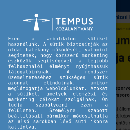
Pályázati
Erasmus+
Accreditation Summit konferencia beszámoló -
Accreditation Sum
Ezen a weboldalon sütiket
használunk. A sütik biztosítják az
oldal hatékony működését, valamint
akkreditáció célja
segítenek, hogy korszerű marketing
eszközök segítségével a legjobb
felhasználói élményt nyújthassuk
látogatóinknak. A rendszer
üzemeltetéséhez szükséges sütik
azonnal elindulnak, amikor
A magyar és a norvég nemzeti iroda szer
meglátogatja weboldalunkat. Azokat
a sütiket, amelyek elemzési és
akkreditáció köré szervezett programsoro
marketing célokat szolgálnak, Ön
tudja szabályozni ezen a
A program a 2021 júniusában indult és hat állom
felületen. Személyre szabott
beállításait bármikor módosíthatja
amelyen 9 ország 59 delegáltja vett részt, kép
az alsó sarokban lévő süti ikonra
intézményeit. A résztvevők többsége jelentős mo
kattintva.
intézmények zöme már rendelkezik akkreditáció