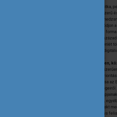
Digitális átállás
A blended mobilitás nagyon ritka, p
zárása online formában egyszerű és
Javasolt az online projektmenedzsm
A disszemináció ne korlátozódjon a
kívül is számos egyéb online forma 
Bár úgy látszik, mintha a 21. száza
lenne, valójában az online jelenlét 
használatára korlátozódik. A digitál
számos lehetőséget rejteget.
Részvétel a demokratikus életben, kö
A pályázók többsége itt egyszerűe
használatát érti, pedig ez a prioritá
A résztvevők informálása az E
szerepéről és lehetőségeiről.
A demokratikus élet alapjaina
A tanulói és munkatársi, egyéb
pályázat írása és a projekt me
A csalások és fake news feli