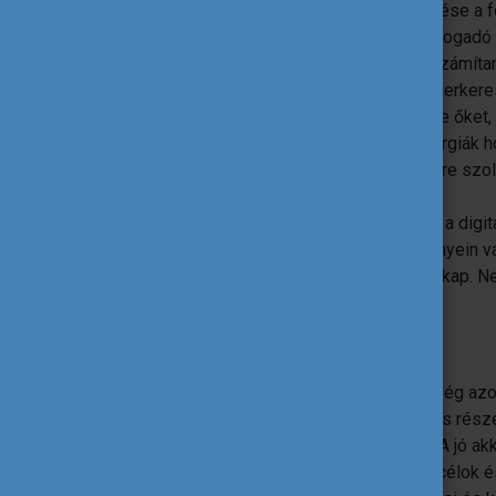
A résztvevők felkészítése a f
és kötelességeikről a fogadó
A prioritás alkalmazásának számítan
rendezvényein, illetve a partnerker
A prioritások,
átgondoltan kezelve őket
kapcsolódó elemek, és erős szinergiák hoz
A blended mobilitás egyszerre szolgá
területeit.
A papírmentes megvalósítás a digital
A Bizottság online rendezvényein val
kapcsolatépítés is szerepet kap. 
leghatékonyabb fórumai.
Konklúzió
Az akkreditáció elnyerése kiváló lehetőség az
stratégiai célként és működésük szerves rész
különböző mobilitási tevékenységeket. A jó akk
azaz a szoros kapcsolat az intézményi célok é