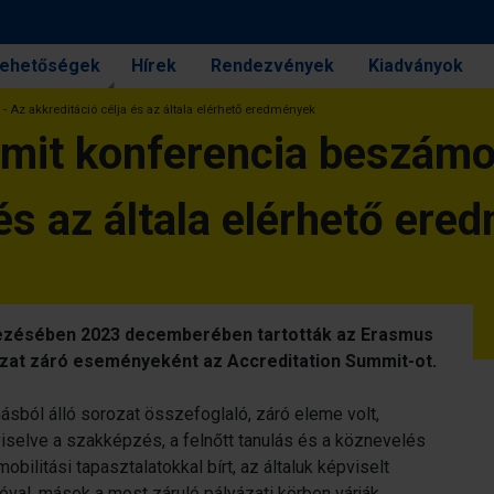
 lehetőségek
Hírek
Rendezvények
Kiadványok
 Az akkreditáció célja és az általa elérhető eredmények
mit konferencia beszámo
 és az általa elérhető er
vezésében 2023 decemberében tartották az Erasmus
zat záró eseményeként az Accreditation Summit-ot.
ásból álló sorozat összefoglaló, záró eleme volt,
viselve a szakképzés, a felnőtt tanulás és a köznevelés
bilitási tapasztalatokkal bírt, az általuk képviselt
val, mások a most záruló pályázati körben várják