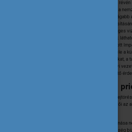
és beépítése hatékony folyamatok révén
kurrikulum és a mobilitások, illetve a ne
szükséges koordinálnia és minél tágabb a
A hatásmérés a sikeresség azonosításán
kérdőívek kitöltésével. Azt szükséges vi
indultak el, ezek hogyan alakíthatók lát
szinten. A Bizottság által kidolgozott I
Az eredményesség további feltétele a kül
minimálisan a szülőket, a fenntartókat, a 
munkaerőpiac képviselőit és a helyi veze
elvárás, de az intézmények alapvető érde
Az Erasmus+ program prio
A négy Erasmus prioritás gyakran okoz fejtörést
kezelik, szerves részei és értékes kísérői az a
Befogadás és sokszínűség
A hátrányos helyzetűek bevonása ne
hanem a valódi esélyegyenlőség biz