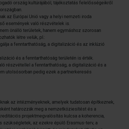
ogadó ország kultúrájából, tájékoztatás felelősségeikről
 országban.
ak az Európai Unió vagy a helyi nemzeti iroda
eső események való részvételek is.
, nem önálló területek, hanem egymáshoz szorosan
hatók létre velük, pl.:
lja a fenntarthatóság, a digitalizáció és az inklúzió
izáció és a fenntarthatóság területén is érték.
ó részvétellel a fenntarthatóság, a digitalizáció és a
Nem utolsósorban pedig ezek a partnerkeresés
oknak az intézményeknek, amelyek tudatosan építkeznek,
eként határozzák meg a nemzetköziesítést és a
reditációs projektmegvalósítás kulcsa a koherencia,
s szükségletek, az ezekre épülő Erasmus-terv, a