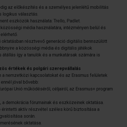
edig az előkészítés és a személyes jelenlétű mobilitás
 logikus választás.
ent eszközök használata: Trello, Padlet.
 közösségi média használatára, intézményen belül és
elérhető.
di oktatásban résztvevő generáció digitális bennszülött
többnyire a közösségi média és digitális játékok
is átállás így a tanulók és a munkatársak számára is
zös értékek és polgári szerepvállalás
n a nemzetközi kapcsolatokat és az Erasmus felületek
s ennél jóval bővebb:
urópai Unió működéséről, céljairól, az Erasmus+ program
k, a demokrácia fórumainak és eszközeinek oktatása.
 érintetti aktív részvétel széles körű biztosítása a
gvalósítása során.
smerésének oktatása.