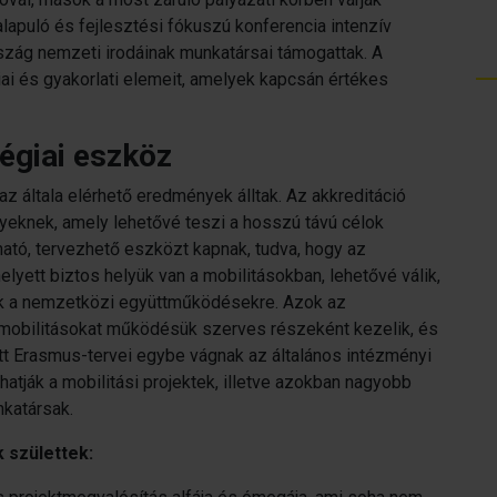
alapuló és fejlesztési fókuszú konferencia intenzív
zág nemzeti irodáinak munkatársai támogattak. A
iai és gyakorlati elemeit, amelyek kapcsán értékes
tégiai eszköz
z általa elérhető eredmények álltak. Az akkreditáció
nyeknek, amely lehetővé teszi a hosszú távú célok
ató, tervezhető eszközt kapnak, tudva, hogy az
lyett biztos helyük van a mobilitásokban, lehetővé válik,
ek a nemzetközi együttműködésekre. Azok az
a mobilitásokat működésük szerves részeként kezelik, és
 Erasmus-tervei egybe vágnak az általános intézményi
tják a mobilitási projektek, illetve azokban nagyobb
katársak.
 születtek: