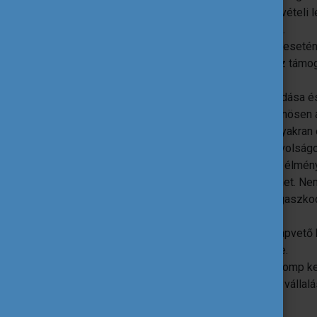
A rászorulók számára a részvételi 
és eszközbeli segítséges is.
A kiemelt figyelmet igénylők eseté
partner tudja biztosítani plusz támo
Fenntarthatóság
A program komoly ellentmondása és
zöld utazás biztosítása, különösen 
igénybe, ami a családjuktól gyakran
Számos programország a távolságok 
esetben első repülős utazás élmén
jelentős hozzáadott érték lehet. N
megoldáshoz szükséges ragaszkodn
mérlegelni.
A választás során viszont alapvető 
partner előnyben részesítése.
Az Európai Bizottság GreenComp ke
Összességében nem a nagy vállalás
néhányat az intézmény.