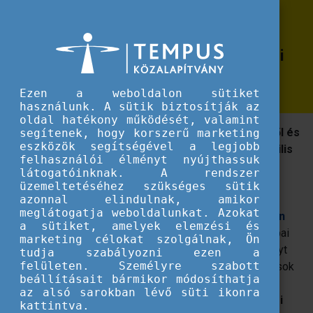
Erasmus+
Adj hangot az álmaidnak - 2024
Adj hangot az álmaidnak - 2024 áprilisában újra itt az Európai Ifjúsági Hét!
áprilisában újra itt az Európai Ifjúsági
Hét!
Ezen a weboldalon sütiket
használunk. A sütik biztosítják az
oldal hatékony működését, valamint
Szeretnél többet megtudni az uniós lehetőségekről és
segítenek, hogy korszerű marketing
eszközök segítségével a legjobb
ifjúságügyi szakpolitikákról? Akkor csatlakozz április
felhasználói élményt nyújthassuk
12-19. között az Európai Ifjúsági Héthez!
látogatóinknak. A rendszer
üzemeltetéséhez szükséges sütik
Április 12-19.
között lesz az Európai Bizottság által
azonnal elindulnak, amikor
meglátogatja weboldalunkat. Azokat
kezdeményezett
Európai Ifjúsági Hét 2024 (European
a sütiket, amelyek elemzési és
Youth Week – EYW
).
Ezúttal a demokrácia és az európai
marketing célokat szolgálnak, Ön
választások kerülnek a középpontba, mivel az eseményt
tudja szabályozni ezen a
felületen. Személyre szabott
két hónappal a június 6-9-re tervezett európai választások
beállításait bármikor módosíthatja
előtt tartják.
A tematikus hét fókuszában a fiatalok
az alsó sarokban lévő süti ikonra
bevonása, aktív részvételük ösztönzése és polgári
kattintva.