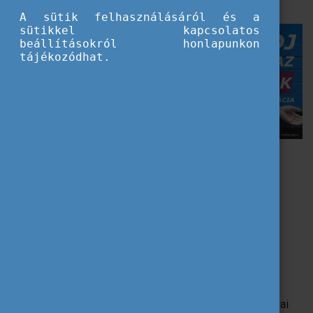
szerepvállalásuk előmozdítása áll.
A sütik felhasználásáról és a
sütikkel kapcsolatos
beállításokról honlapunkon
tájékozódhat.
Csatlakozz az EYW-hez, ha:
szeretnél szervezőként vagy résztvevőként
mindenféle tevékenységhez csatlakozni Európa-
szerte és azon túl;
megvitatnád a fiatalokat érintő témákat;
érdemi párbeszédet folytatnál politikai
döntéshozókkal;
szeretnél többet megtudni az EU által kínált
lehetőségekről, például az Erasmus+ és az Európai