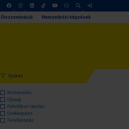
Keresés
Bejelentkezés
Disszemináció
Nemzetközi képzések
Szűrés
Köznevelés
Ifjúság
Felnőttkori tanulás
Szakképzés
Felsőoktatás