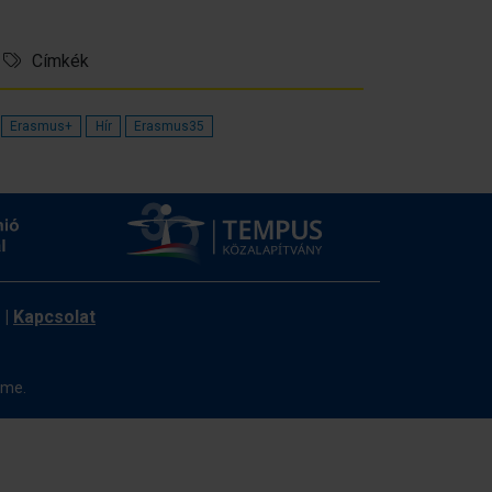
Címkék
Erasmus+
Hír
Erasmus35
|
Kapcsolat
ome.