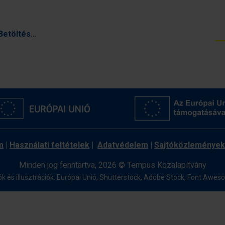
Betöltés...
m
|
Használati feltételek
|
Adatvédelem
|
Sajtóközlemények
Minden jog fenntartva, 2026 © Tempus Közalapítvány
ók és illusztrációk: Európai Unió, Shutterstock, Adobe Stock,
Font Awes