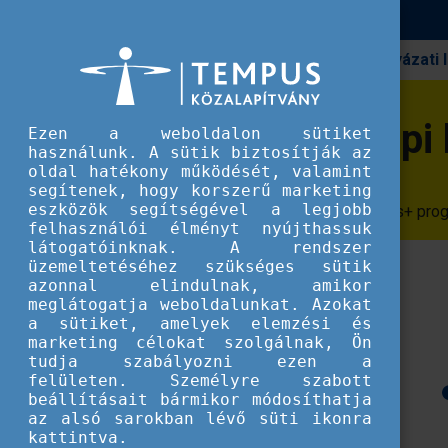
Pályázati
Erasmus+
Aktuális szülinapi híreink
Aktuális szülinapi 
Ezen a weboldalon sütiket
használunk. A sütik biztosítják az
oldal hatékony működését, valamint
segítenek, hogy korszerű marketing
eszközök segítségével a legjobb
Olvasd el, hogyan ünnepeljük az Erasmus+ prog
felhasználói élményt nyújthassuk
látogatóinknak. A rendszer
üzemeltetéséhez szükséges sütik
azonnal elindulnak, amikor
meglátogatja weboldalunkat. Azokat
a sütiket, amelyek elemzési és
marketing célokat szolgálnak, Ön
tudja szabályozni ezen a
felületen. Személyre szabott
beállításait bármikor módosíthatja
az alsó sarokban lévő süti ikonra
kattintva.