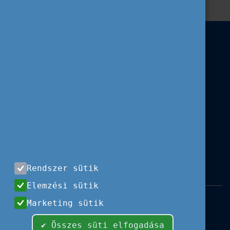
Rendszer sütik
Elemzési sütik
Impresszum
|
Használati feltételek
|
Marketing sütik
Adatvédelem
|
Sajtóközlemények
|
Kapcsolat
✔ Összes süti elfogadása