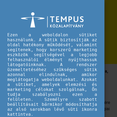
Erasmus+
Az alapkészségek fejlesztése minden életkorban
Az alapkészségek fejlesztése
minden életkorban
Ezen a weboldalon sütiket
HOPPÁ Disszeminációs
használunk. A sütik biztosítják az
oldal hatékony működését, valamint
füzetek 47.
segítenek, hogy korszerű marketing
eszközök segítségével a legjobb
felhasználói élményt nyújthassuk
látogatóinknak. A rendszer
üzemeltetéséhez szükséges sütik
Útmutatás a gazdasági versenyképesség javítására,
azonnal elindulnak, amikor
és az európai társadalom dinamikus fejlődésére
meglátogatja weboldalunkat. Azokat
irányuló stratégiai célkitűzéseihez
a sütiket, amelyek elemzési és
marketing célokat szolgálnak, Ön
tudja szabályozni ezen a
Az Európai Uniónak a gazdasági versenyképesség
felületen. Személyre szabott
javítására és az európai társadalom dinamikus fejlődésére
beállításait bármikor módosíthatja
irányuló stratégiai célkitűzései és a kapcsolódó stratégiai
az alsó sarokban lévő süti ikonra
kattintva.
dokumentumok már több évtizede a humántőkébe való