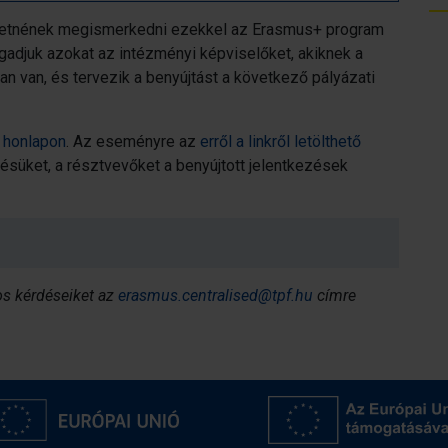
zeretnének megismerkedni ezekkel az Erasmus+ program
ogadjuk azokat az intézményi képviselőket, akiknek a
an van, és tervezik a benyújtást a következő pályázati
a honlapon
. Az eseményre az
erről a linkről letölthető
désüket, a résztvevőket a benyújtott jelentkezések
s kérdéseiket az
erasmus.centralised@tpf.hu
címre