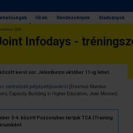
 lehetőségek
Hírek
Rendezvények
Kiadványok
eminárium 2024
Joint Infodays - tréning
zött kerül sor. Jelentkezni október 11-ig lehet.
+ centralizált pályázattípusokról
(Erasmus Mundus
, Capacity Builiding in Higher Education, Jean Monnet)
ber 3-4. között Pozsonyban tartjuk TCA (Training
áriumként.