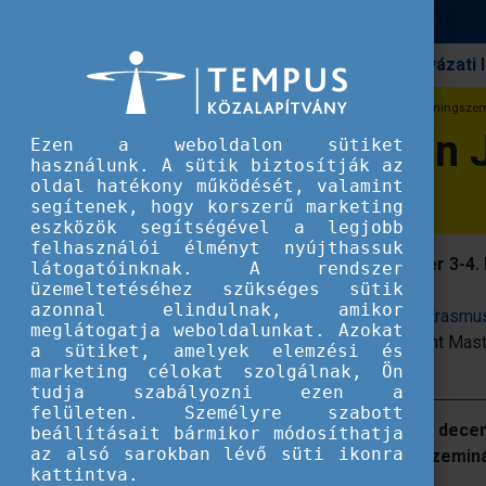
Pályázati
Erasmus+
Central European Joint Infodays - tréningsz
Central European 
Ezen a weboldalon sütiket
használunk. A sütik biztosítják az
oldal hatékony működését, valamint
segítenek, hogy korszerű marketing
eszközök segítségével a legjobb
felhasználói élményt nyújthassuk
A pozsonyi TCA eseményre december 3-4. kö
látogatóinknak. A rendszer
üzemeltetéséhez szükséges sütik
azonnal elindulnak, amikor
Megnyitottuk a jelentkezést az idei évi
Erasmus
meglátogatja weboldalunkat. Azokat
Design Measures, Erasmus Mundus Joint Masters
a sütiket, amelyek elemzési és
szóló információs napunkra.
marketing célokat szolgálnak, Ön
tudja szabályozni ezen a
felületen. Személyre szabott
A Central European Joint Infodayst
decem
beállításait bármikor módosíthatja
az alsó sarokban lévő süti ikonra
and Cooperation Activity) tréningszemin
kattintva.