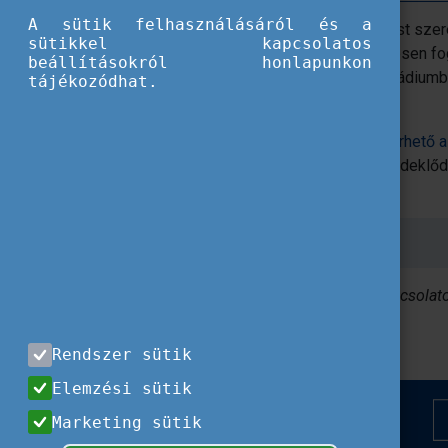
A sütik felhasználásáról és a
A rendezvény nyitott azok előtt, akik most s
sütikkel kapcsolatos
által biztosított lehetőségekről; és szívesen f
beállításokról honlapunkon
projektjük összeállítása előrehaladott stádiumb
tájékozódhat.
fordulóban.
További információ és a programterv elérhető 
jelentkezési lap
alapján tudjuk fogadni érdeklő
alapján választjuk ki.
Jelentkezési határidő: október 11
.
A rendezvény szakmai programjával kapcsolato
várjuk.
Rendszer sütik
Elemzési sütik
Marketing sütik