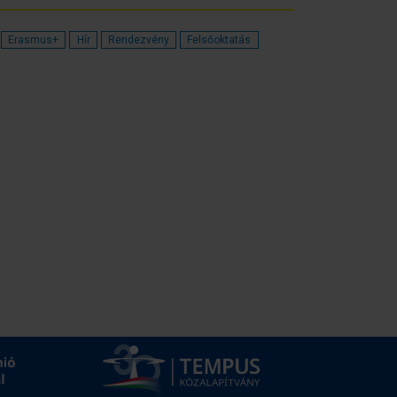
Erasmus+
Hír
Rendezvény
Felsőoktatás