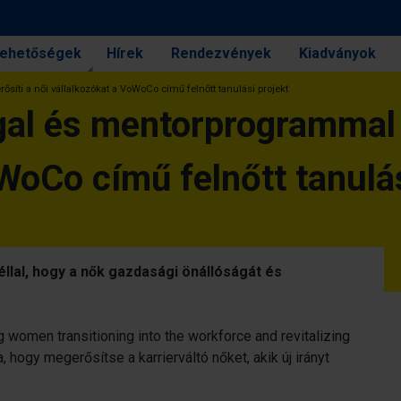
 lehetőségek
Hírek
Rendezvények
Kiadványok
síti a női vállalkozókat a VoWoCo című felnőtt tanulási projekt
gal és mentorprogrammal e
WoCo című felnőtt tanulás
éllal, hogy a nők gazdasági önállóságát és
omen transitioning into the workforce and revitalizing
 hogy megerősítse a karrierváltó nőket, akik új irányt