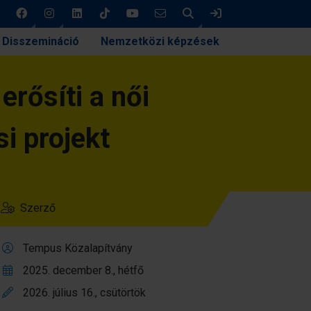
Keresés
Bejelentkezés
Disszemináció
Nemzetközi képzések
rősíti a női
i projekt
Szerző
Tempus Közalapítvány
2025. december 8., hétfő
2026. július 16., csütörtök