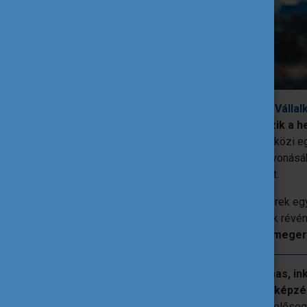
A projekt vezetője, a
BENT Balatoni Női Vállal
kiterjedt kapcsolati hálóval rendelkezik a h
projektkoordinátorként irányítja a nemzetköz
kulcsszerepet vállal a vállalkozó nők bevonásá
közösség igényeit, kapcsolódási pontjait.
A magyar, portugál, olasz és török partnerek eg
mentorprogramok és digitális tananyagok révé
vállalkozói közösségek hálózatának meger
A fejlesztés célja egy olyan rugalmas, ink
létrehozása, amely
valós képzési, átképzé
vállalkozást tervező nők számára
, előse