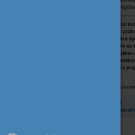
szélesebb körű, gyakorlati hasznát a régiób
A projekt első szakaszában nemzetközi kut
milyen kompetenciákra van leginkább szüks
környezetben. Ezekre az eredményekre épül
mentorprogram, amelynek tesztelésén az ér
vehet részt. A mentorálás középpontjában 
áll, a résztvevők pedig saját üzleti ötletükö
végén az elkészült tananyag a VoWoCo proj
lesz.
Kövessék a VoWoCo projekt alakulását a hivata
Ön is kedvet kapott a pályázáshoz?
Az Erasmus+ felnőtt tanulási szektorról 
A kép forrása:
shutterstock.com