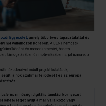
kozói Egyesület,
amely több éves tapasztalattal és
elyi női vállalkozók körében
. A BENT nemcsak
i együttműködést és menedzsmentet, hanem
ban, támogatásában és motiválásában is, jól ismerve a
yüttműködésével indult projekt kutatások,
n
segíti a nők szakmai fejlődését és az európai
ősítését.
luzív és minőségi digitális tanulási környezet
si lehetőséget nyújt a már vállalkozó vagy
gítve a felnőttképzés elérhetőségét, minőségét és