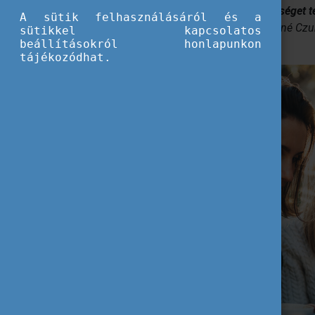
„Szeretnénk, ha a VoWoCo valódi lehetőséget t
A sütik felhasználásáról és a
újraépítik karrierjüket”
– mondta el Nagyné Czuri
sütikkel kapcsolatos
beállításokról honlapunkon
Vállalkozói Egyesület elnöke.
tájékozódhat.