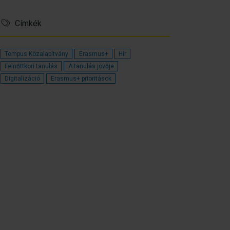
Címkék
Tempus Közalapítvány
Erasmus+
Hír
Felnőttkori tanulás
A tanulás jövője
Digitalizáció
Erasmus+ prioritások