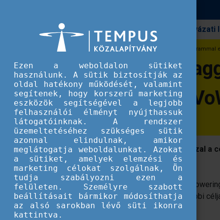
Pályázati
Erasmus+
Digitális tananyaggal és mentorprogrammal erő
Digitális tananyag
Ezen a weboldalon sütiket
használunk. A sütik biztosítják az
oldal hatékony működését, valamint
vállalkozókat a Vo
segítenek, hogy korszerű marketing
eszközök segítségével a legjobb
felhasználói élményt nyújthassuk
látogatóinknak. A rendszer
üzemeltetéséhez szükséges sütik
azonnal elindulnak, amikor
A projekt 2025 októberében indult azzal a c
meglátogatja weboldalunkat. Azokat
a sütiket, amelyek elemzési és
vállalkozói fejlődését támogassa.
marketing célokat szolgálnak, Ön
tudja szabályozni ezen a
A Volcanoes' Women Co-Creation - Empowering w
felületen. Személyre szabott
beállításait bármikor módosíthatja
women entrepreneurs című projekt további célja,
az alsó sarokban lévő süti ikonra
keresnek a munka világában.
kattintva.