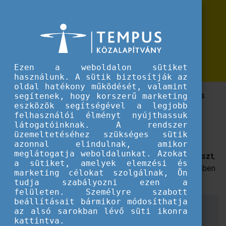
Erasmus+
Digitally Empowered Teachers -
Digitally Empowered Teachers - Digitális átalakulás a köznevelési szektorban
Digitális átalakulás a köznevelési
szektorban
Ezen a weboldalon sütiket
használunk. A sütik biztosítják az
oldal hatékony működését, valamint
ETwinning csoport és webináriumsorozat a digitális
segítenek, hogy korszerű marketing
eszközök segítségével a legjobb
átalakulás témakörében.
felhasználói élményt nyújthassuk
látogatóinknak. A rendszer
Lezajlott mindhárom nyílt webinárium a 2024
üzemeltetéséhez szükséges sütik
júniusában záródó Digitalisation Long-term activity
azonnal elindulnak, amikor
meglátogatja weboldalunkat. Azokat
keretében.
A webináriumokon több mint
50 fő vett részt
,
a sütiket, amelyek elemzési és
amelyet a
Digitalisation LTA 2021-2024
projekt keretében
marketing célokat szolgálnak, Ön
szervezett a
6 nemzeti irodából álló partnerség
.
tudja szabályozni ezen a
felületen. Személyre szabott
beállításait bármikor módosíthatja
Az LTA 2021-ben indult a HU01 és a SALTO Oktatás-
az alsó sarokban lévő süti ikonra
képzés TCA Forrásközpont koordinálásával. Az LTA
kattintva.