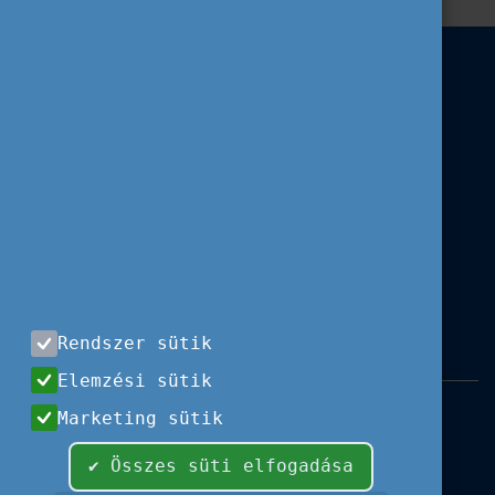
Rendszer sütik
Elemzési sütik
Impresszum
|
Használati feltételek
|
Marketing sütik
Adatvédelem
|
Sajtóközlemények
|
Kapcsolat
✔ Összes süti elfogadása
Minden jog fenntartva, 2026 © Tempus