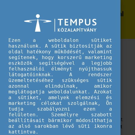
Erasmus+
DiscoverEU: közel 1500 magyar fiatal
DiscoverEU: közel 1500 magyar fiatal utazhatja körbe Európát idén
utazhatja körbe Európát idén
Ezen a weboldalon sütiket
használunk. A sütik biztosítják az
Kalandvágyó 18 évesek jelentkezését várja a
oldal hatékony működését, valamint
DiscoverEU, amely 2022-től az Erasmus+ program
segítenek, hogy korszerű marketing
részeként kínál ingyenes utazási lehetőséget a
eszközök segítségével a legjobb
fiataloknak.
felhasználói élményt nyújthassuk
látogatóinknak. A rendszer
üzemeltetéséhez szükséges sütik
A 18. életév betöltése különleges mérföldkő az ember
azonnal elindulnak, amikor
életében, hiszen ilyenkor lehet igazán kiélvezni a
meglátogatja weboldalunkat. Azokat
a sütiket, amelyek elemzési és
nagykorúvá válással járó függetlenséget, mielőtt
marketing célokat szolgálnak, Ön
belépnének a felnőttkorba. Ezért is célozza pont ezt a
tudja szabályozni ezen a
korosztályt a DiscoverEU, amely 2018 óta támogatja
felületen. Személyre szabott
szabadon felhasználható InterRail-jegyekkel a fiatalokat.
beállításait bármikor módosíthatja
az alsó sarokban lévő süti ikonra
Mostanáig 130 ezer európai fiatal, köztük több mint
kattintva.
3000 magyar diák kapott lehetőséget a vonatos