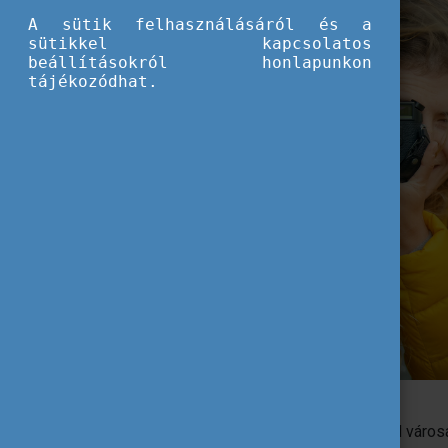
A sütik felhasználásáról és a
sütikkel kapcsolatos
beállításokról honlapunkon
tájékozódhat.
Fedezd fel a legszebb vasútvonalakat!
A hosszú vonatozás nem csak az álmaid város