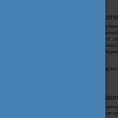
Rauma vasútvonal
– Norv
Ha szívesen beutaznál egy északi tájat, a Raum
parkokon, fjordokon és hegyvidékeken keresztül
legmagasabb sziklafala, az ún. „Troll szikla”. Ha
ajánljuk, hogy töltsd le az ingyenes
audiokalauz
végállomáson télen kiváló síelési lehetőségeke
kipróbálnod.
A vonalon több híres filmet is forgatták, így 
helyszíneit is felismerhetik.
A Sárga Vonat
– Franciao
A katalán Pireneusok lenyűgöző panorámáját 
óta közlekedik ezekben a hegyekben, és az egye