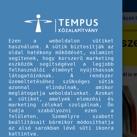
Pályázati
Erasmus+
DiscoverEU
Fedezd fel a legszebb vasútvo
Fedezd fel a legsz
Ezen a weboldalon sütiket
használunk. A sütik biztosítják az
oldal hatékony működését, valamint
segítenek, hogy korszerű marketing
eszközök segítségével a legjobb
felhasználói élményt nyújthassuk
Ezeken az útvonalakon a vonatablakból is 
látogatóinknak. A rendszer
üzemeltetéséhez szükséges sütik
azonnal elindulnak, amikor
meglátogatja weboldalunkat. Azokat
a sütiket, amelyek elemzési és
marketing célokat szolgálnak, Ön
tudja szabályozni ezen a
felületen. Személyre szabott
beállításait bármikor módosíthatja
az alsó sarokban lévő süti ikonra
kattintva.