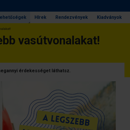
 lehetőségek
Hírek
Rendezvények
Kiadványok
nalakat!
ebb vasútvonalakat!
megannyi érdekességet láthatsz.