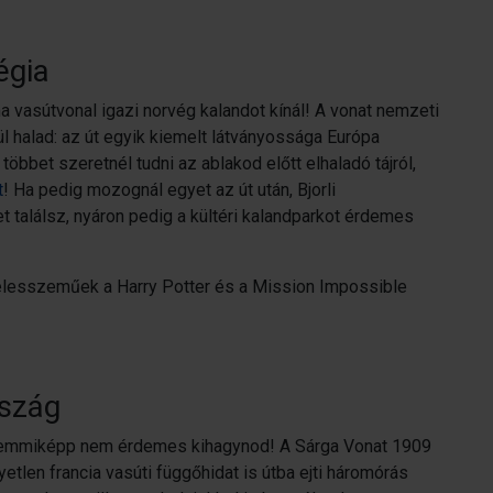
égia
a vasútvonal igazi norvég kalandot kínál! A vonat nemzeti
 halad: az út egyik kiemelt látványossága Európa
 többet szeretnél tudni az ablakod előtt elhaladó tájról,
t
! Ha pedig mozognál egyet az út után, Bjorli
t találsz, nyáron pedig a kültéri kalandparkot érdemes
az élesszeműek a Harry Potter és a Mission Impossible
rszág
semmiképp nem érdemes kihagynod! A Sárga Vonat 1909
tlen francia vasúti függőhidat is útba ejti háromórás