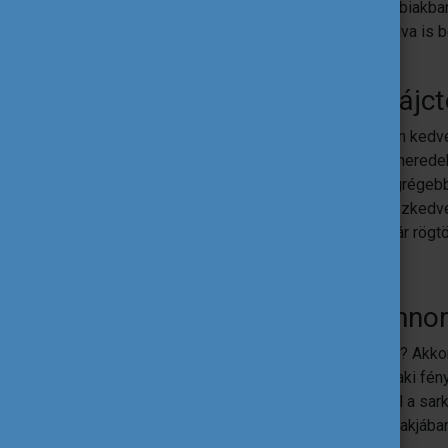
maga az utazás is lehet élmény! Az alábbiakban
vagy akár egy-egy megállóhelyen kiszállva is b
természeti csodáiba.
Bernina Expressz
– Svájct
Ha változatos, hegyes-völgyes úthoz van kedve
Európa legmagasabb, hanem a világ legmeredek
keresztül szállítja utasait. Az út Svájc legrég
között halad, majd a hegyek közül leereszkedve
vágysz, innen a Comói-tó érintésével akár rögtö
Mikulás Expressz
– Finno
Inkább egy mesébe illő utazásra vágysz? Akko
Mikulás faluját vagy gyönyörködj az északi fén
téli élményeket tartogat neked! Ráadásul a sar
élmény: az egész város rénszarvasfej alakjában é