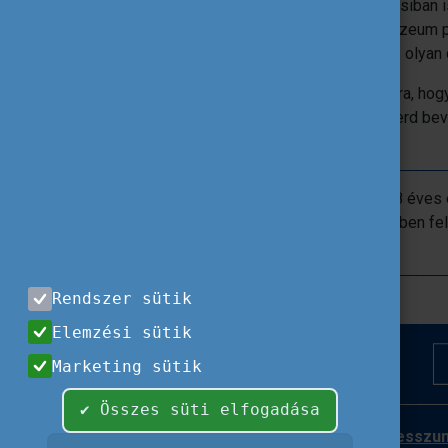
menetideje alatt. Nyáron nyitott vonatkocsiban i
magaslati kertészkedésről Cerdanya múzeum pr
közelében van, így innen könnyen találsz olyan
Reméljük, ez a válogatás ráébresztett arra, h
utazás is emlékezetes élmény lehet! Merd bevá
szerezhetsz!
A DiscoverEU program keretében a 18 éves e
nyerhetnek Interrail bérletet. A fentiekben 
kaland során.
Rendszer sütik
Elemzési sütik
Marketing sütik
✔ Összes süti elfogadása
Impresszu