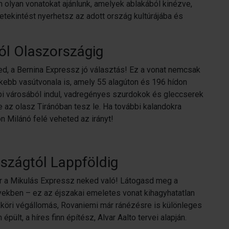
 olyan vonatokat ajánlunk, amelyek ablakából kinézve,
etekintést nyerhetsz az adott ország kultúrájába és
ól Olaszországig
d, a Bernina Expressz jó választás! Ez a vonat nemcsak
ebb vasútvonala is, amely 55 alagúton és 196 hídon
ebbi városából indul, vadregényes szurdokok és gleccserek
 az olasz Tiránóban tesz le. Ha további kalandokra
n Milánó felé veheted az irányt!
rszágtól Lappföldig
r a Mikulás Expressz neked való! Látogasd meg a
yekben – ez az éjszakai emeletes vonat kihagyhatatlan
kköri végállomás, Rovaniemi már ránézésre is különleges
pült, a híres finn építész, Alvar Aalto tervei alapján.