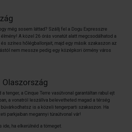
szág
gy még sosem láttad? Szállj fel a Dogu Expresszre
 élmény! A közel 26 órás vonatút alatt megcsodálhatod a
t és színes hőlégballonjait, majd egy másik szakaszon az
omástól nem messze pedig egy középkori örmény város
 Olaszország
 tenger, a Cinque Terre vasútvonal garantáltan rabul ejt
ban, a vonatról leszállva belevetheted magad a térség
, búvárkodhatsz is a közeli tengerparti szakaszon. Ha
ti parkjaiban megannyi túraútvonal vár!
s ide, ha elkerülnéd a tömeget.