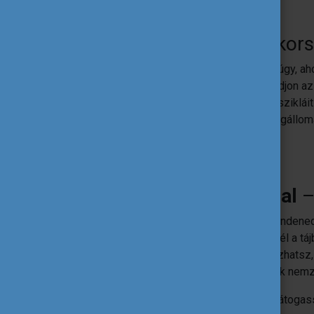
Dogu Expressz
– Törökor
Szívesen megismernéd Törökországot, úgy, aho
Ankarában, és hagyd, hogy magával ragadjon az
Kappadókia régió híres „tündérkémény” sziklái
Eufrátesz völgye tárul szemeid elé. A végáll
romjai várják a felfedező kedvűeket.
Cinque Terre vasútvonal
–
Ha kedveled a festői kisvárosokat és mindened a
majd! Ha nem csak távolról gyönyörködnél a táj
változatos vízi programjaiba – pl. kajakozhatsz
pedig maradnál a szárazföldön, a környék nemze
Ajánljuk, hogy inkább ősszel vagy télen látogas