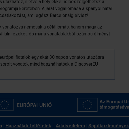
s utazhatsz, illetve a helyiekkel is beszélgethetsz a
ogramja keretében. A járat végállomása a spanyol határ
 csatlakozást, ami egész Barcelonáig elvisz!
ogy vonatozva nemcsak a célállomás, hanem maga az
llalni ezeket, és már a vonatablakból számos élményt
urópai fiatalok egy akár 30 napos vonatos utazásra
felsorolt vonatok mind használhatóak a DiscoverEU
m
|
Használati feltételek
|
Adatvédelem
|
Sajtóközlemények