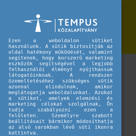
Erasmus+
Dokumentumok felsőoktatási
Dokumentumok felsőoktatási mobilitási pályázatok benyújtásához
mobilitási pályázatok benyújtásához
Erasmus+ intézményi mobilitási pályázatokhoz
Ezen a weboldalon sütiket
szükséges dokumentumok, hasznos linkek
használunk. A sütik biztosítják az
oldal hatékony működését, valamint
segítenek, hogy korszerű marketing
eszközök segítségével a legjobb
felhasználói élményt nyújthassuk
látogatóinknak. A rendszer
üzemeltetéséhez szükséges sütik
azonnal elindulnak, amikor
meglátogatja weboldalunkat. Azokat
a sütiket, amelyek elemzési és
marketing célokat szolgálnak, Ön
tudja szabályozni ezen a
felületen. Személyre szabott
beállításait bármikor módosíthatja
az alsó sarokban lévő süti ikonra
kattintva.