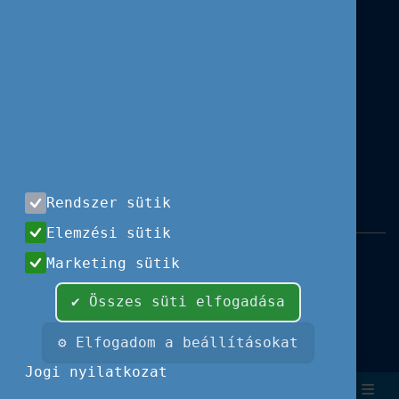
Rendszer sütik
Elemzési sütik
Impresszum
|
Használati feltételek
|
Marketing sütik
Adatvédelem
|
Sajtóközlemények
|
Kapcsolat
✔ Összes süti elfogadása
Minden jog fenntartva, 2026 © Tempus
Közalapítvány
⚙ Elfogadom a beállításokat
Fotók és illusztrációk: Európai Unió, Shutterstock,
Jogi nyilatkozat
Adobe Stock,
Font Awesome.
Keresés
Bejelentkezés
Szűrők