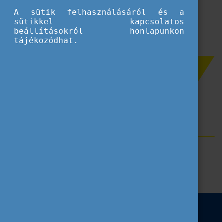
Betöltés...
A sütik felhasználásáról és a
sütikkel kapcsolatos
beállításokról honlapunkon
tájékozódhat.
Szűrés
Mobilitás
Címkék
Erasmus+
Felsőoktatás
Mobilitás
Felsőoktatási intézmények
Pályázatbenyújtás
Pályázati dokumentumok