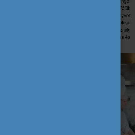
tananyagot. 28 éve tanítok angolt, harmadik éve pedig angol
oktatóként szakácsokat, pincéreket és cukrászokat. Tőlük
jött a főzés, étkezés téma ötlete. Az órákon nem könyvet
használunk, hanem Quizlet -tel, kártyákkal, szituációkkal
tesszük a tanulást élvezetessé. A diákjaink már dolgoznak,
csak minden második héten járnak iskolába. Gyakorlatias és
változatos feladatokkal tudjuk őket motiválni.