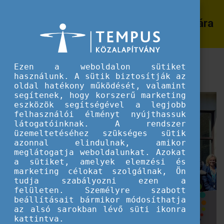
Erasmus+
Egészségfejlesztés nemzetközi mintára
Egészségfejlesztés nemzetközi mintára
Erasmus+ Nívódíjat nyert a Magyar Diáksport
Ezen a weboldalon sütiket
Szövetség mobilitási projektje.
használunk. A sütik biztosítják az
oldal hatékony működését, valamint
segítenek, hogy korszerű marketing
eszközök segítségével a legjobb
felhasználói élményt nyújthassuk
látogatóinknak. A rendszer
üzemeltetéséhez szükséges sütik
azonnal elindulnak, amikor
meglátogatja weboldalunkat. Azokat
a sütiket, amelyek elemzési és
marketing célokat szolgálnak, Ön
tudja szabályozni ezen a
felületen. Személyre szabott
beállításait bármikor módosíthatja
az alsó sarokban lévő süti ikonra
kattintva.