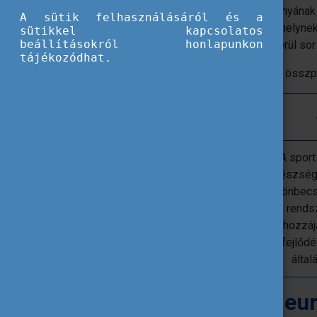
Az Európai Bizottság
#BeActive
kampányának
A sütik felhasználásáról és a
(European Week of Sport – EWoS)
, amelynek
sütikkel kapcsolatos
beállításokról honlapunkon
évben
szeptember 23. és 30.
között kerül so
tájékozódhat.
A kezdeményezés három fontos pillérre összpo
Befogadás
Függetlenül az edzettségi
A sport
szinttől, a háttértől vagy
egészségü
bármilyen más személyes
az önbecs
jellemzőtől, a sport mindenkit
A rends
egyenlő alapokon kezel.
hozzáj
fejlődé
által
Olimpiai értékek az eu