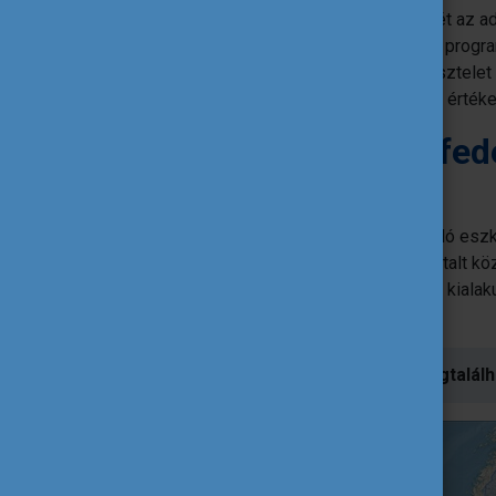
Az idei Európai Sporthét különlegességét az ad
nagykövetei
is aktívan részt vesznek a progr
értékek – a kiválóság, a barátság és a tisztel
köszönhetően a közös uniós és olimpiai érték
Interaktív térképen fed
eseményeket!
A rendszeres sportolás és mozgás kiváló eszkö
mások irányába. A sport által megtapasztalt kö
sztereotípiákat és elősegítik az empátia kialakul
pozitív hatással van.
Az
europa.eu oldalon
mindenki megtalálh