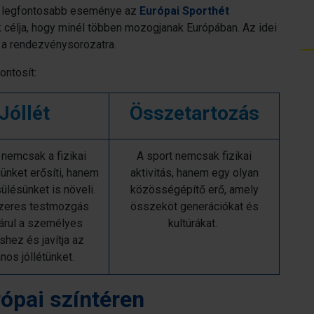
 legfontosabb eseménye az
Európai Sporthét
 célja, hogy minél többen mozogjanak Európában. Az idei
r a rendezvénysorozatra.
ntosít:
Jóllét
Összetartozás
 nemcsak a fizikai
A sport nemcsak fizikai
nket erősíti, hanem
aktivitás, hanem egy olyan
ülésünket is növeli.
közösségépítő erő, amely
zeres testmozgás
összeköt generációkat és
árul a személyes
kultúrákat.
shez és javítja az
ános jóllétünket.
rópai színtéren