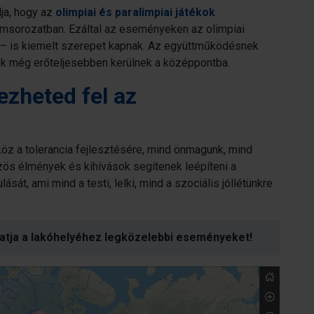
ja, hogy az
olimpiai és paralimpiai játékok
amsorozatban. Ezáltal az eseményeken az olimpiai
et – is kiemelt szerepet kapnak. Az együttműködésnek
ek még erőteljesebben kerülnek a középpontba.
ezheted fel az
z a tolerancia fejlesztésére, mind önmagunk, mind
zös élmények és kihívások segítenek leépíteni a
ását, ami mind a testi, lelki, mind a szociális jóllétünkre
atja a lakóhelyéhez legközelebbi eseményeket!