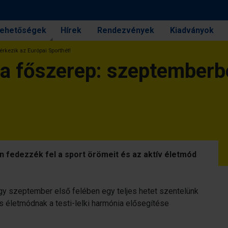
 lehetőségek
Hírek
Rendezvények
Kiadványok
érkezik az Európai Sporthét!
 a főszerep: szeptemberb
en fedezzék fel a sport örömeit és az aktív életmód
gy szeptember első felében egy teljes hetet szentelünk
 életmódnak a testi-lelki harmónia elősegítése