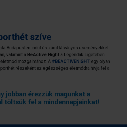
porthét szíve
ta Budapesten indul és zárul látványos eseményekkel.
an, valamint a
BeActive Night
a Legendák Ligetében
tív életmód mozgalmához. A
#BEACTIVENIGHT
egy olyan
orthét részeként az egészséges életmódra hívja fel a
y jobban érezzük magunkat a
l töltsük fel a mindennapjainkat!