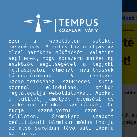
Pályázati
Erasmus+
Egy hétig a sporté a főszerep: szeptemberben 
Egy hétig a sporté
Ezen a weboldalon sütiket
használunk. A sütik biztosítják az
oldal hatékony működését, valamint
Európai Sporthét!
segítenek, hogy korszerű marketing
eszközök segítségével a legjobb
felhasználói élményt nyújthassuk
látogatóinknak. A rendszer
üzemeltetéséhez szükséges sütik
azonnal elindulnak, amikor
Az Európai Sporthét célja, hogy minél több
meglátogatja weboldalunkat. Azokat
a sütiket, amelyek elemzési és
előnyeit.
marketing célokat szolgálnak, Ön
tudja szabályozni ezen a
2015-ben indult és azóta hagyománnyá vált, ho
felületen. Személyre szabott
beállításait bármikor módosíthatja
a sportnak, a testmozgásnak és az egészséges
az alsó sarokban lévő süti ikonra
érdekében.
kattintva.