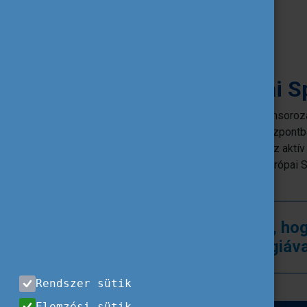
munkahely,
külső helyszínes rendezvények,
sportklubok és
fitneszközpontok.
Budapest az Európai S
Az Európai Sporthét nemzetközi programsoroza
Az éjszakai futás a Nemzeti Atlétikai Központb
mindenkit vár, aki szeretne csatlakozni az ak
budapesti kezdeményezés, amely az Európai Sp
figyelmet.
Mozogjunk együtt, hog
bőrünkben és új energiáva
Rendszer sütik
Elemzési sütik