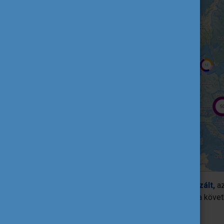
A programsorozat nagyrészt
decentralizált,
az
tevékenységek széles körét szervezik a követ
oktatás,