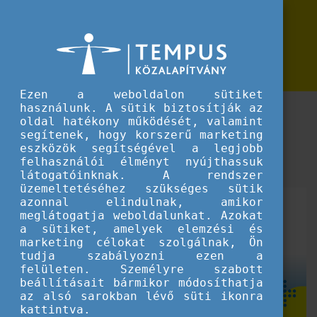
Erasmus+
Elindult a regisztráció az Erasmus+ konferenciára
Elindult a regisztráció az Erasmus+
konferenciára
Ezen a weboldalon sütiket
használunk. A sütik biztosítják az
Ismerje meg 2023 nívódíjas Erasmus+ projektjeit,
oldal hatékony működését, valamint
valamint az aktív társadalmi részvétel jegyében
segítenek, hogy korszerű marketing
született kiemelkedő kezdeményezéseket,
eszközök segítségével a legjobb
eredményeket.
felhasználói élményt nyújthassuk
látogatóinknak. A rendszer
üzemeltetéséhez szükséges sütik
azonnal elindulnak, amikor
meglátogatja weboldalunkat. Azokat
a sütiket, amelyek elemzési és
marketing célokat szolgálnak, Ön
tudja szabályozni ezen a
felületen. Személyre szabott
beállításait bármikor módosíthatja
az alsó sarokban lévő süti ikonra
kattintva.