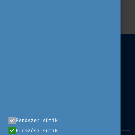
Tempus Közalapítvány
Erasmus+
Hír
Ifjúság
DiscoverEU
Rendszer sütik
Elemzési sütik