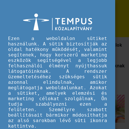
Erasmus+
Elindult a tavaszi DiscoverEU jelentkezési időszak!
Elindult a tavaszi DiscoverEU
jelentkezési időszak!
Ezen a weboldalon sütiket
használunk. A sütik biztosítják az
Április 2-16. között jelentkezhetnek a 18 éves fiatalok
oldal hatékony működését, valamint
az Interrail bérletért.
segítenek, hogy korszerű marketing
eszközök segítségével a legjobb
A vonatos kaland 2018 óta kínál
lehetőséget
a
fiataloknak
felhasználói élményt nyújthassuk
látogatóinknak. A rendszer
ahhoz, hogy
nemzetközi élményeket gyűjtsenek, és
üzemeltetéséhez szükséges sütik
közelebbről megismerjék Európa kulturális
azonnal elindulnak, amikor
sokszínűségét.
meglátogatja weboldalunkat. Azokat
a sütiket, amelyek elemzési és
marketing célokat szolgálnak, Ön
tudja szabályozni ezen a
felületen. Személyre szabott
beállításait bármikor módosíthatja
az alsó sarokban lévő süti ikonra
kattintva.