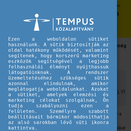
Erasmus+
Élményalapú tanulás a komfortzónán túl műhelymunka
Élményalapú tanulás a komfortzónán
túl műhelymunka
Ezen a weboldalon sütiket
használunk. A sütik biztosítják az
Meghosszabbítottuk a regisztrációs határidőt, így még
oldal hatékony működését, valamint
jelentkezhet az európai mobilitási lehetőségekről
segítenek, hogy korszerű marketing
szóló Műhelymunkára!
eszközök segítségével a legjobb
felhasználói élményt nyújthassuk
látogatóinknak. A rendszer
Időpont: 2025.10.09. 14-19 óra
üzemeltetéséhez szükséges sütik
azonnal elindulnak, amikor
Helyszín:
Tempus Közalapítvány
meglátogatja weboldalunkat. Azokat
(Budapest, Kéthly Anna tér 1. - Greenpoint 7 irodaház), VI.
a sütiket, amelyek elemzési és
emelet, Brüsszel terem
marketing célokat szolgálnak, Ön
tudja szabályozni ezen a
felületen. Személyre szabott
Fiatalokkal foglalkozik? Pedagógusként szeretné, hogy a
beállításait bármikor módosíthatja
diákja külföldi tapasztalatokkal és élményekkel
az alsó sarokban lévő süti ikonra
kattintva.
gazdagodjanak? Szeretne ehhez megbízható információkat