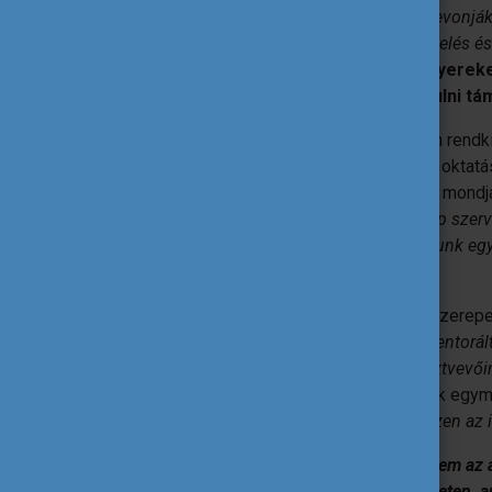
feladat volt még, hogy a mentoráltakat bevonjá
közös feldolgozása, mint a konfliktuskezelés és
előnye, hogy biztonságérzetet ad a gyere
nekik, hogy mindig tudnak kihez fordulni t
Ebből következően, a mentorprogramban rendkívü
járványhelyzet miatti lezárás és digitális oktatá
mind a partnerekkel, mind a diákokkal”
– mondj
módon zajlott az online oktatás, másképp szerv
kellett: e-mailben napi kapcsolatban voltunk eg
országban.”
A rendkívüli helyzetben az online terek szerepe
Facebook csoportot a mentorokkal és mentoráltakk
létre hoztunk egy csatornát a projekt résztvevőin
időpontjai: a tanulók folyamatosan elérték egym
nehézségeit, ezáltal átsegítve egymást ezen az 
A kihívásokból adódtak tanulságok is. „
Nem az a
Helyette építsünk ki valamit egy-két felületen, a