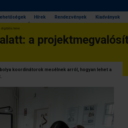
 lehetőségek
Hírek
Rendezvények
Kiadványok
igitális terei
latt: a projektmegvalósítá
bolya koordinátorok mesélnek arról, hogyan lehet a
.