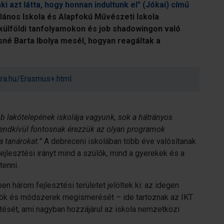
i azt látta, hogy honnan indultunk el" (Jókai) című
lános Iskola és Alapfokú Művészeti Iskola
 külföldi tanfolyamokon és job shadowingon való
sné Barta Ibolya mesél, hogyan reagáltak a
tra.hu/Erasmus+.html
b lakótelepének iskolája vagyunk, sok a hátrányos
endkívül fontosnak érezzük az olyan programok
a tanárokat.”
A debreceni iskolában több éve valósítanak
ejlesztési irányt mind a szülők, mind a gyerekek és a
enni.
en három fejlesztési területet jelöltek ki: az idegen
özök és módszerek megismerését – ide tartoznak az IKT
tését, ami nagyban hozzájárul az iskola nemzetközi