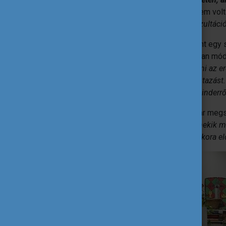
eTwinning használatát, ami kezdetben nem volt 
átlátható volt az elvégzett munka. A konzultációk 
A mentorok bevonásával májusban történt egy s
októberi kiutazást is Olaszországba, olyan mó
legyen.
„Tudom, hogy meg lehet valósítani az er
például, hogy engedélyezik-e ősszel a kiutazást.
diákokat? Mi a véleménye a szülőknek minderrő
Ágnes elmondja, hogy a gyerekekben már megsz
hogy vihessük őket, megmutathassunk nekik más
nyelvtanárként is látom, hogy ennek mekkora előn