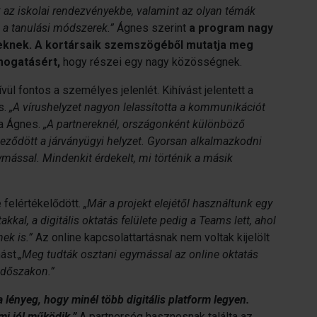
k az iskolai rendezvényekbe, valamint az olyan témák
 a tanulási módszerek.”
Ágnes szerint
a program nagy
keknek. A kortársaik szemszögéből mutatja meg
ámogatásért,
hogy részei egy nagy közösségnek.
l fontos a személyes jelenlét. Kihívást jelentett a
s.
„A vírushelyzet nagyon lelassította a kommunikációt
a Ágnes.
„A partnereknél, országonként különböző
eződött a járványügyi helyzet. Gyorsan alkalmazkodni
ymással. Mindenkit érdekelt, mi történik a másik
 felértékelődött.
„Már a projekt elejétől használtunk egy
al, a digitális oktatás felülete pedig a Teams lett, ahol
ek is.”
Az online kapcsolattartásnak nem voltak kijelölt
ást.
„Meg tudták osztani egymással az online oktatás
időszakon.”
 lényeg, hogy minél több digitális platform legyen.
mi jól működik.”
A partnerség hasznosnak találta az