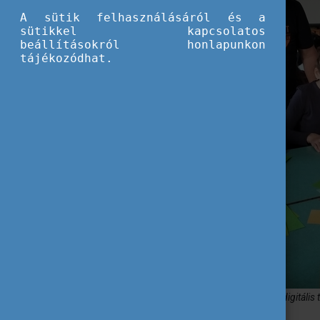
A sütik felhasználásáról és a
sütikkel kapcsolatos
beállításokról honlapunkon
tájékozódhat.
Erasmus+ a Covid alatt: a projektmegvalósítás digitális t