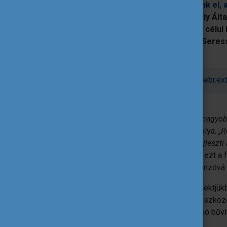
A
„Csak az tudja, hogy meddig mentünk el, ak
projekt
a Debreceni Vörösmarty Mihály Álta
pedagógusainak fejlesztését tűzte ki célul
részvétellel. A projekt koordinátora, Seres
vírushelyzet miatti nehézségekre.
Elérhetőség:
http://www.vorosmarty-debr.ex
„A projekt címe nem véletlen: a város legnagyob
helyzetű, problémás család”
– meséli Ibolya.
„R
szervezését, ami segíti a gyerekeket és fejleszti 
meg nemzetközi projekteket, és sikerült ezt a f
pedagógusok körében elfogadottá és vonzóvá t
A 2019 őszén indult tanári mobilitási projektjükb
nyelvi kompetenciák fejlesztését, az új eszk
ismeretek –, valamint az európai dimenzió bőví
partnerkapcsolatainak kiépítéséhez.