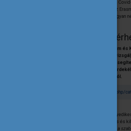
Kihívásokkal teli időszakot éltünk meg: a Covid-
hatást gyakorolt. Nem voltak kivételek az Eras
tevékenységeket digitalizálni kellett. Hogyan
projektmegvalósítók?
A segítség mindig elérh
A Csongrádi Batsányi János Gimnázium és 
pupil’s motivation
című projektje azt vizsgál
iskolaelhagyást, illetve, hogyan lehet segí
projektkoordinátor mesél az ennek érdeké
vírushelyzethez való alkalmazkodásról.
Elérhetőség:
http://www.bjg.hu/index.php/c
A gimnáziumban a hetedikes és tizenegyedikes
támogassák az iskolába érkező ötödikes és kil
tananyagban való segítésre, míg a másik a szab