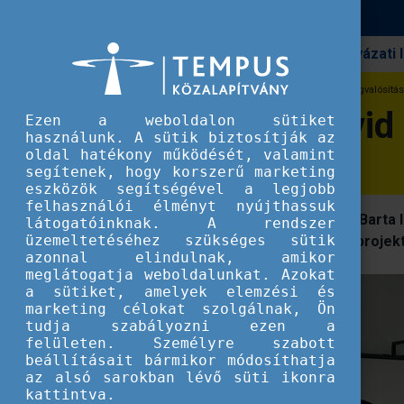
Pályázati
Erasmus+
Erasmus+ a Covid alatt: a projektmegvalósítás d
Erasmus+ a Covid a
Ezen a weboldalon sütiket
használunk. A sütik biztosítják az
oldal hatékony működését, valamint
segítenek, hogy korszerű marketing
eszközök segítségével a legjobb
felhasználói élményt nyújthassuk
Leirerné Katona Ágnes és Seressné Barta I
látogatóinknak. A rendszer
üzemeltetéséhez szükséges sütik
nehézségek ellenére is sikeres egy projekt
azonnal elindulnak, amikor
meglátogatja weboldalunkat. Azokat
a sütiket, amelyek elemzési és
marketing célokat szolgálnak, Ön
tudja szabályozni ezen a
felületen. Személyre szabott
beállításait bármikor módosíthatja
az alsó sarokban lévő süti ikonra
kattintva.