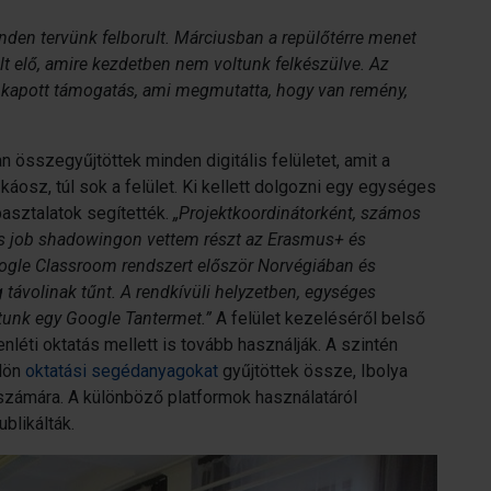
nden tervünk felborult. Márciusban a repülőtérre menet
állt elő, amire kezdetben nem voltunk felkészülve. Az
l kapott támogatás, ami megmutatta, hogy van remény,
 összegyűjtöttek minden digitális felületet, amit a
 káosz, túl sok a felület. Ki kellett dolgozni egy egységes
asztalatok segítették.
„Projektkoordinátorként, számos
 és job shadowingon vettem részt az Erasmus+ és
gle Classroom rendszert először Norvégiában és
g távolinak tűnt. A rendkívüli helyzetben, egységes
unk egy Google Tantermet.”
A felület kezeléséről belső
enléti oktatás mellett is tovább használják. A szintén
ülön
oktatási segédanyagokat
gyűjtöttek össze, Ibolya
 számára. A különböző platformok használatáról
blikálták.