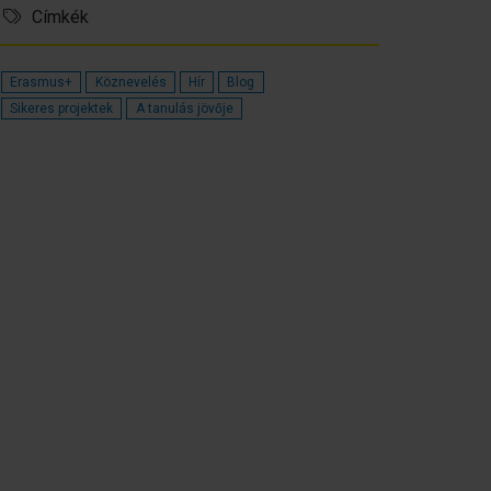
Címkék
Erasmus+
Köznevelés
Hír
Blog
Sikeres projektek
A tanulás jövője