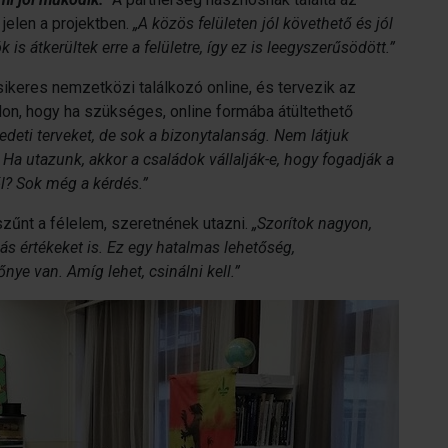
jelen a projektben.
„A közös felületen jól követhető és jól
is átkerültek erre a felületre, így ez is leegyszerűsödött.”
ikeres nemzetközi találkozó online, és tervezik az
don, hogy ha szükséges, online formába átültethető
edeti terveket, de sok a bizonytalanság. Nem látjuk
 Ha utazunk, akkor a családok vállalják-e, hogy fogadják a
l? Sok még a kérdés.”
űnt a félelem, szeretnének utazni.
„Szorítok nagyon,
 értékeket is. Ez egy hatalmas lehetőség,
ye van. Amíg lehet, csinálni kell.”