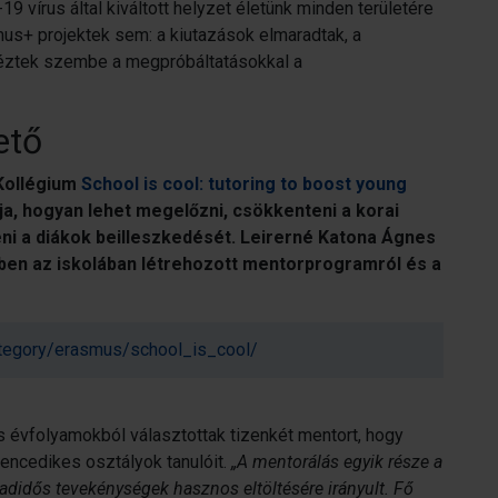
19 vírus által kiváltott helyzet életünk minden területére
mus+ projektek sem: a kiutazások elmaradtak, a
 néztek szembe a megpróbáltatásokkal a
ető
Kollégium
School is cool: tutoring to boost young
ja, hogyan lehet megelőzni, csökkenteni a korai
teni a diákok beilleszkedését. Leirerné Katona Ágnes
ben az iskolában létrehozott mentorprogramról és a
ategory/erasmus/school_is_cool/
 évfolyamokból választottak tizenkét mentort, hogy
encedikes osztályok tanulóit.
„A mentorálás egyik része a
adidős tevekénységek hasznos eltöltésére irányult. Fő