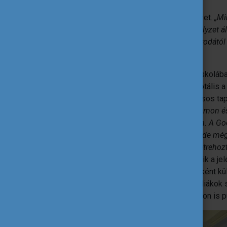
Minderre rányomta bélyegét a vírushelyzet.
„Mi
fordultak vissza a kollégák; teljesen új helyzet 
átszervezést megkönnyítette a nemzeti irodátó
hosszabbítani tudjuk a projektet.”
Az online oktatás első időszakában az iskolában
kollégák használtak, és hamar kiderült: totális a
rendszert, amiben Ibolyáékat az erasmusos tap
kollégával együtt jó néhány IKT-s tanfolyamon
korábban a Comenius program keretében. A Goo
Izlandon láttuk; akkor is nagyon tetszett, de mé
formátumban minden osztály számára létrehozt
képzést tartottak, és vannak kollégák, akik a jel
ingyen elérhető Padlet felületen tárgyanként k
pedig
digitális könyvtárat
is készített a diákok
összeállított segédleteket a weboldalukon is pu