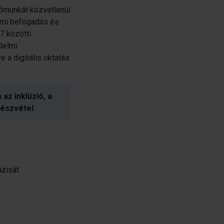
ómunkát közvetlenül
lmi befogadás és
7 közötti
delmi
e a digitális oktatás
z inklúzió, a
részvétel.
ázisát