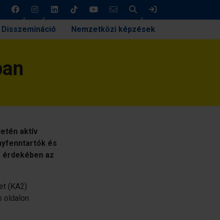
Keresés
Bejelentkezés
Disszemináció
Nemzetközi képzések
ban
etén aktív
nyfenntartók és
a érdekében az
et (KA2)
s oldalon