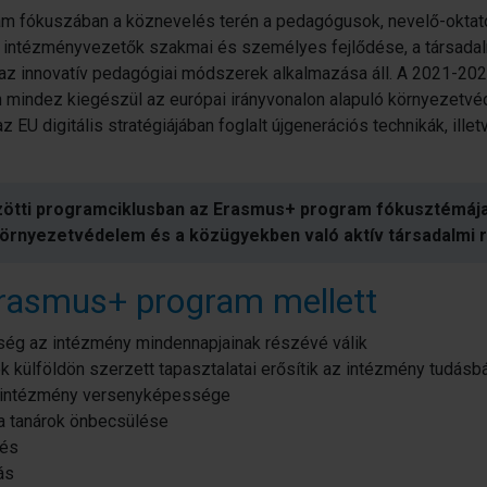
m fókuszában a köznevelés terén a pedagógusok, nevelő-oktat
, intézményvezetők szakmai és személyes fejlődése, a társada
t az innovatív pedagógiai módszerek alkalmazása áll. A 2021-202
mindez kiegészül az európai irányvonalon alapuló környezetvé
 EU digitális stratégiájában foglalt újgenerációs technikák, illetv
ötti programciklusban az Erasmus+ program fókusztémája a
a környezetvédelem és a közügyekben való aktív társadalmi 
Erasmus+ program mellett
ég az intézmény mindennapjainak részévé válik
 külföldön szerzett tapasztalatai erősítik az intézmény tudásb
 intézmény versenyképessége
 tanárok önbecsülése
tés
ás