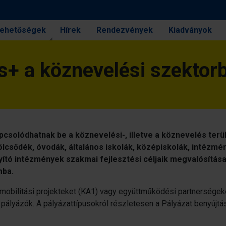
 lehetőségek
Hírek
Rendezvények
Kiadványok
+ a köznevelési szektor
solódhatnak be a köznevelési-, illetve a köznevelés terül
ölcsődék, óvodák, általános iskolák, középiskolák, intézmé
yító intézmények szakmai fejlesztési céljaik megvalósítás
mba.
mobilitási projekteket (KA1) vagy együttműködési partnerségek
 pályázók. A pályázattípusokról részletesen a Pályázat benyújtá