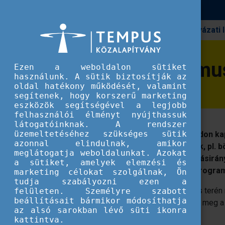
Pályázati
Erasmus+
Erasmus+ a köznevelési szektorban
Erasmus
Ezen a weboldalon sütiket
használunk. A sütik biztosítják az
oldal hatékony működését, valamint
segítenek, hogy korszerű marketing
eszközök segítségével a legjobb
felhasználói élményt nyújthassuk
látogatóinknak. A rendszer
üzemeltetéséhez szükséges sütik
Számos módon kapc
azonnal elindulnak, amikor
intézmények, pl. b
meglátogatja weboldalunkat. Azokat
egyéb oktatásirán
a sütiket, amelyek elemzési és
Erasmus+ progra
marketing célokat szolgálnak, Ön
tudja szabályozni ezen a
A köznevelés terén 
felületen. Személyre szabott
beállításait bármikor módosíthatja
valósíthatnak meg a
az alsó sarokban lévő süti ikonra
olvashatnak.
kattintva.