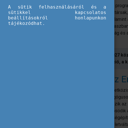
Az Erasmus+ progra
A sütik felhasználásáról és a
sütikkel kapcsolatos
segítő munkatársak
beállításokról honlapunkon
diverzitás, valamin
tájékozódhat.
programszakaszban 
fenntarthatóság és az
témáival.
A 2021-2027 köz
digitalizáció, 
8 érv az 
A nemzetközis
A pedagógusok
Növekszik az
Megerősödik a
Közösségépí
Szemléletvált