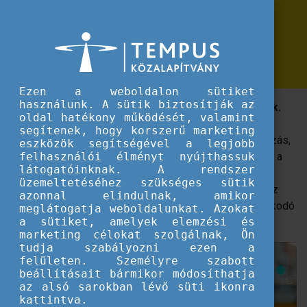
Erasmus+
Erasmus+ App: egyszerű pályázás okostelefonon
Erasmus+ App: egyszerű pályázás
okostelefonon
Ezen a weboldalon sütiket
használunk. A sütik biztosítják az
Egy mobilalkalmazás az Erasmus+ ösztöndíjasainak.
oldal hatékony működését, valamint
segítenek, hogy korszerű marketing
További funkciókkal bővült az Erasmus+ mobil alkalmazás,
eszközök segítségével a legjobb
melyekkel még könnyebben eligazodhatnak a pályázók a
felhasználói élményt nyújthassuk
látogatóinknak. A rendszer
programmal kapcsolatos ügyintézésekben. Mik az
üzemeltetéséhez szükséges sütik
újdonságok és egyáltalán: hogyan segít az applikáció az
azonnal elindulnak, amikor
éppen pályázó, a külföldre készülő, illetve a kint tartózkodó
meglátogatja weboldalunkat. Azokat
a sütiket, amelyek elemzési és
hallgatóknak?
marketing célokat szolgálnak, Ön
tudja szabályozni ezen a
felületen. Személyre szabott
beállításait bármikor módosíthatja
az alsó sarokban lévő süti ikonra
kattintva.