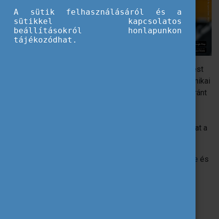
A sütik felhasználásáról és a
sütikkel kapcsolatos
beállításokról honlapunkon
tájékozódhat.
Az Erasmus+ mobilalkalmazás amellett, hogy betekintést
nyújt az az ösztöndíjprogram részleteibe, jelentős technikai
segítséget is nyújt a programban részt vevők vagy az iránt
érdeklődők számára. Az app lépést tart a mindenkori
Erasmus-generációval, akik előnyben részesítik az
egyszerű, okostelefonról intézhető online megoldásokat a
papíralapúakkal szemben.
Az Erasmus+ alkalmazás letölthető a
Google Play Store
és
az
Apple Store
oldaláról, valamint elérhető a
https://erasmusapp.eu/
linken keresztül is.
Miért érdemes letölteni az