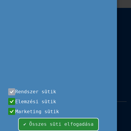
Rendszer sütik
Elemzési sütik
Impresszum
|
Használati feltételek
|
Marketing sütik
Adatvédelem
|
Sajtóközlemények
|
Kapcsolat
✔ Összes süti elfogadása
Minden jog fenntartva, 2026 © Tempus