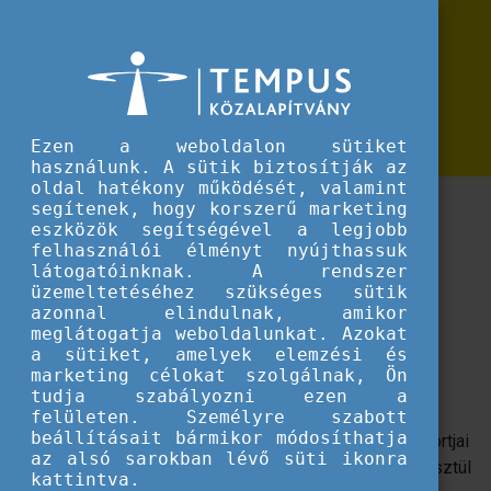
Erasmus+
Erasmus+ az ifjúsági szektorban leporello
Erasmus+ az ifjúsági szektorban
leporello
Ezen a weboldalon sütiket
használunk. A sütik biztosítják az
oldal hatékony működését, valamint
Az Erasmus+ ifjúsági terület 13-30 év közötti
segítenek, hogy korszerű marketing
eszközök segítségével a legjobb
fiataloknak és ifjúsági területen aktív
felhasználói élményt nyújthassuk
szakembereknek, szervezeteknek nyújt pályázati
látogatóinknak. A rendszer
lehetőségeket.
üzemeltetéséhez szükséges sütik
azonnal elindulnak, amikor
meglátogatja weboldalunkat. Azokat
Az Erasmus+ programról
a sütiket, amelyek elemzési és
marketing célokat szolgálnak, Ön
Az Erasmus+ az Európai Unió oktatást, képzést,
tudja szabályozni ezen a
ifjúságügyet és sportot támogató programja, amelyre
felületen. Személyre szabott
beállításait bármikor módosíthatja
pályázatot intézmények, szervezetek és fiatalok csoportjai
az alsó sarokban lévő süti ikonra
nyújthatnak be, az egyéni részvétel pedig ezeken keresztül
kattintva.