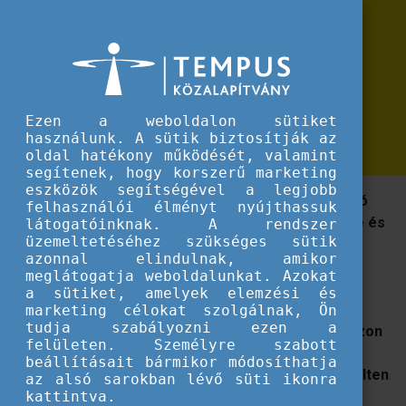
Erasmus+
Erasmus+ mobilitási programok minőségbiztosítása a szakképző intézmény
Erasmus+ mobilitási programok
minőségbiztosítása a szakképző
intézményekben
Ezen a weboldalon sütiket
használunk. A sütik biztosítják az
oldal hatékony működését, valamint
segítenek, hogy korszerű marketing
eszközök segítségével a legjobb
A szakképzésnek a munkaerőpiaci igényekhez való
felhasználói élményt nyújthassuk
gyors alkalmazkodóképességének megteremtése és
látogatóinknak. A rendszer
üzemeltetéséhez szükséges sütik
a minőségi tanulás lehetőségének biztosítása a
azonnal elindulnak, amikor
fiatalok és a felnőttek számára.
meglátogatja weboldalunkat. Azokat
a sütiket, amelyek elemzési és
A kiadványt azzal a szándékkal adjuk közre,
marketing célokat szolgálnak, Ön
tudja szabályozni ezen a
hogy
minőségügyi módszertani útmutatást adjon azon
felületen. Személyre szabott
szakképző intézmények számára, amelyek a
beállításait bármikor módosíthatja
nemzetköziesítést stratégiai szemléletben, kiemelten
az alsó sarokban lévő süti ikonra
kezelik, és a mobilitási programokat a képzési
kattintva.