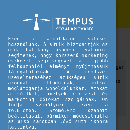
Erasmus+
Erasmus Napok 2025
Erasmus Napok 2025
Minden fontos információ az idei #ErasmusDays
Ezen a weboldalon sütiket
programsorozatról. Miről szól a kezdeményezés?
használunk. A sütik biztosítják az
Hogyan lehet csatlakozni? Kinek ajánljuk?
oldal hatékony működését, valamint
segítenek, hogy korszerű marketing
eszközök segítségével a legjobb
felhasználói élményt nyújthassuk
Fontosnak tartja az európai értékeket, közösséget
látogatóinknak. A rendszer
és a szakmai kapcsolatok bővítését? Szeretné
üzemeltetéséhez szükséges sütik
megmutatni másoknak is a projektjét? Kíváncsi az
azonnal elindulnak, amikor
Erasmus+ program kínálta lehetőségekre és
meglátogatja weboldalunkat. Azokat
a sütiket, amelyek elemzési és
érdeklik mások projekteredményei? Van egy jó
marketing célokat szolgálnak, Ön
Erasmus élménye vagy története, amit szívesen
tudja szabályozni ezen a
megosztana másokkal is?
felületen. Személyre szabott
beállításait bármikor módosíthatja
az alsó sarokban lévő süti ikonra
Ha a válasz igen,
kattintva.