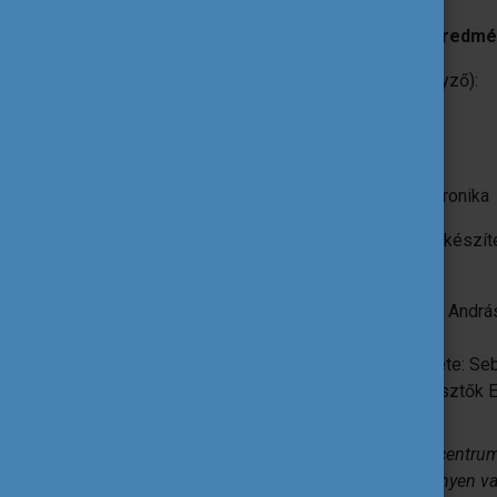
A magyar tanulók által elért pontos eredm
Szarvasmarha küllemi bírálat (63 versenyző):
Csató Réka: 4. helyezett
Nagy Gergely: 8. helyezett
Felkészítést vezető kolléga: Tavaszi Veronika
A szarvasmarha küllemi bírálatra való felkészít
együttműködő partnerei:
A Közép-magyarországi ASzC Fáy Andrá
Kollégium oktatója, Rostás Balázs
Holstein-fríz Tenyésztők Egyesülete: S
Limousin és Blonde’Aqutain Tenyésztők E
A versenyzők és a kollégák kiutazását a centru
1-HU01-KA121-VET-000065960), a versenyen val