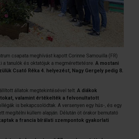
rum csapata meghívást kapott Corinne Samouilla (FR)
 ki a tanulók és oktatójuk a megmérettetésre.
A mostani
ülük Csató Réka 4. helyezést, Nagy Gergely pedig 8.
állított állatok megtekintésével telt.
A diákok
tokat, valamint értékelték a felvonultatott
ollégák is bekapcsolódtak. A versenyen egy hús-, és egy
ett megítélni küllem alapján. Délután öt órakor bemutató
kaptak a francia bírálati szempontok gyakorlati