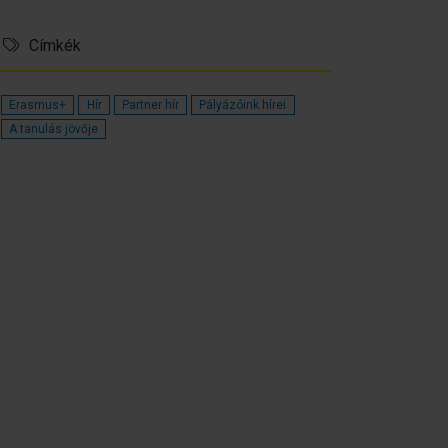
Címkék
Erasmus+
Hír
Partner hír
Pályázóink hírei
A tanulás jövője