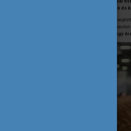
Az estét egy különleges esemény,
Európai est
gasztronómiai termékeit, így a fiatalok és 
A második napon a kitűzött időpontban megtörté
verseny. A verseny helyszínéül az 1-es pavilon 
négy állatot, a versenyzőknek pedig egy óra