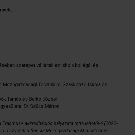
ények:
ésében szerepet vállaltak az iskola kollégái és
s Mezőgazdasági Technikum, Szakképző Iskola és
ebők Tamás és Berkó József
gyesülete: Dr. Szücs Márton
m Erasmus+ akkreditációs pályázata tette lehetővé (2022-
ó részvételt a francia Mezőgazdasági Minisztérium