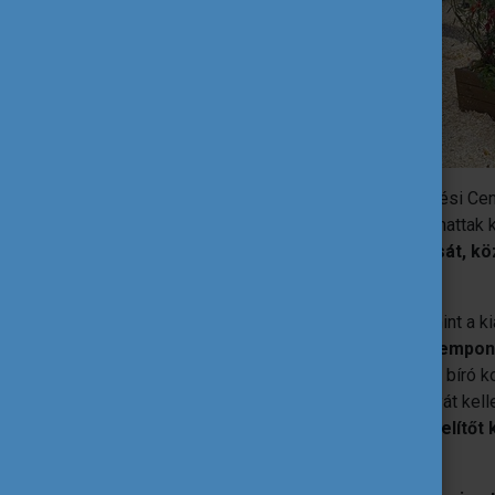
A Közép-magyarországi Agrárszakképzési Cent
minisztériumi kapcsolattartótól, így utazhattak
versenyen 63 diák mérte össze tudását, köz
helyezést ért el.
Az első nap a kiállítás bejárásával, valamint a ki
átbeszélték kísérőjükkel a bírálati szempon
állományt.
Ebbe a munkába a felkészítő bíró k
tejelő hasznosítású fajta két-két példányát kell
bírálatra került sor, ahol
a résztvevők ízelítőt 
megvalósításából.