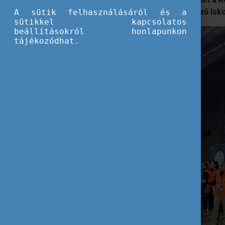
Mezőgazdasági Technikum, Szakképző Iskola
A sütik felhasználásáról és a
sütikkel kapcsolatos
beállításokról honlapunkon
tájékozódhat.