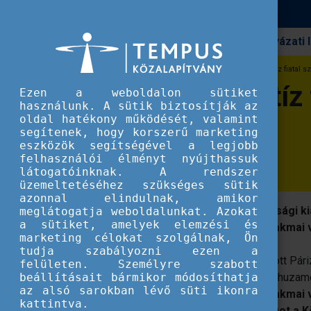
Pályázati
Erasmus+
Erasmus+ hírek
Európa legjobb tíz fiatal 
Európa legjobb tíz
Ezen a weboldalon sütiket
használunk. A sütik biztosítják az
oldal hatékony működését, valamint
iskola diákjai
segítenek, hogy korszerű marketing
eszközök segítségével a legjobb
felhasználói élményt nyújthassuk
látogatóinknak. A rendszer
üzemeltetéséhez szükséges sütik
azonnal elindulnak, amikor
A világ egyik legnagyobb mezőgazdasági k
meglátogatja weboldalunkat. Azokat
a sütiket, amelyek elemzési és
szarvasmarhabírálati nemzetközi szakmai 
marketing célokat szolgálnak, Ön
tudja szabályozni ezen a
2023. február 28 - március 1. között zajlott Pá
felületen. Személyre szabott
beállításait bármikor módosíthatja
mezőgazdasági kiállítása
, amellyel párhuza
az alsó sarokban lévő süti ikonra
szarvasmarhabírálati nemzetközi szakmai 
kattintva.
számára.
Az idei évben
Magyarországot a K