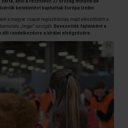
 zárta, ahol a résztvevő 27 ország mutatta be
kísérőik betekintést kaphattak Európa ízeibe.
nt a magyar csapat regisztrációja, majd elkezdődött a
bemutató „ringje” szolgált.
Bevezették fajtánként a
 állt rendelkezésre a bírálat elvégzésére.