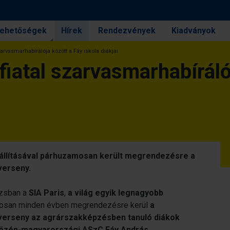
 lehetőségek
Hírek
Rendezvények
Kiadványok
szarvasmarhabírálója között a Fáy iskola diákjai
 fiatal szarvasmarhabíráló
iállításával párhuzamosan került megrendezésre a
verseny.
rizsban a
SIA Paris
,
a világ egyik legnagyobb
mosan minden évben megrendezésre kerül
a
verseny az agrárszakképzésben tanuló diákok
özép-magyarországi ASzC Fáy András