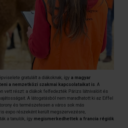
viselete gratulált a diákoknak, így
a magyar
teni a nemzetközi szakmai kapcsolataikat is
. A
 vett részt: a diákok felfedezték Párizs látnivalóit és
ajátosságait. A látogatásból nem maradhatott ki az Eiffel
e torony és természetesen a város sok más
is expo részeként került megszervezésre,
ák a tanulók, így
megismerkedhettek a francia régiók