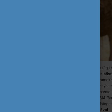
Az eredményhirdetést követően több ország kép
csapatoknak lehetősége volt ápolni és bőví
csoport a versenyen kívül kulturális programokon
megismerhették a méltán híres francia konyha s
torony, a Louvre, a Montmarte, a Montparnass
nevezetessége sem. Mivel a verseny a SIA Par
természetesen magát a kiállítást is meglátogatt
gasztronómiájával és mezőgazdaságával.