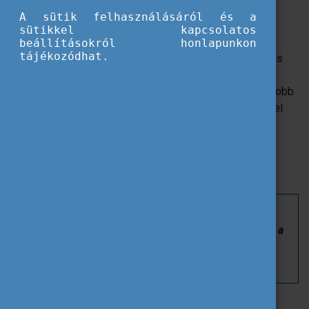
futás szabadidősport kapacitásának fejlesztése
A sütik felhasználásáról és a
céljából
”
című Erasmus+ projekt fő célja az volt, hogy
sütikkel kapcsolatos
megerősítse és fejlessze a tájékozódási futás, mint
beállításokról honlapunkon
tájékozódhat.
szabadidősport területén tevékenykedő tagok, önkéntes
munkatársak szakmai kompetenciáit. Ehhez egy finn
partneregyesülethez utaztak ki, akik az ország legnagyobb
tájfutó szervezeteként értékes tapasztalatokkal látták el
vendégeiket. A tudatos tervezésnek és a megfelelő
időpont kiválasztásának köszönhetően a kiutazóknak
lehetőségük nyílt betekintést nyerni a világ
legnagyobb
tájfutó versenye, a Jukola
színfalai mögé is.
Hogyan sikerült a pályázat?
Milyen új Erasmus+ projektbe vág bele az egyesület a
jövőben?
Videónkból kiderül!