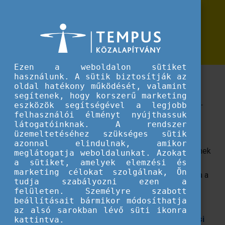
Erasmus+
Erasmus+ hírek
Nemzetközi lehetőségek a sport
Nemzetközi lehetőségek a sport világában
világában
Ezen a weboldalon sütiket
használunk. A sütik biztosítják az
Videóinterjúnkból kiderül, hogyan került be a
oldal hatékony működését, valamint
nemzetközi sportélet vérkeringésébe egy magyar
segítenek, hogy korszerű marketing
sportegyesület az Erasmus+ programon keresztül.
eszközök segítségével a legjobb
felhasználói élményt nyújthassuk
látogatóinknak. A rendszer
A
Veszprémi Honvéd Sportegyesület
1964 óta
üzemeltetéséhez szükséges sütik
meghatározó szereplője Veszprém sportéletének,
azonnal elindulnak, amikor
különösen a tájfutás területén elért kiemelkedő sikereinek
meglátogatja weboldalunkat. Azokat
a sütiket, amelyek elemzési és
köszönhetően. Nonprofit szervezetként elkötelezetten
marketing célokat szolgálnak, Ön
támogatja a szabadidős és iskolai sportot, hozzájárulva a
tudja szabályozni ezen a
közösség egészségének megőrzéséhez, valamint a
felületen. Személyre szabott
természet iránti szeretet és tisztelet erősítéséhez.
beállításait bármikor módosíthatja
az alsó sarokban lévő süti ikonra
Az
„
Önkéntes munkatársak képzése a tájékozódási
kattintva.