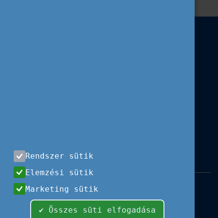
Rendszer sütik
Elemzési sütik
Impresszum
|
Használati feltételek
|
Marketing sütik
Adatvédelem
|
Sajtóközlemények
|
Kapcsolat
✔ Összes süti elfogadása