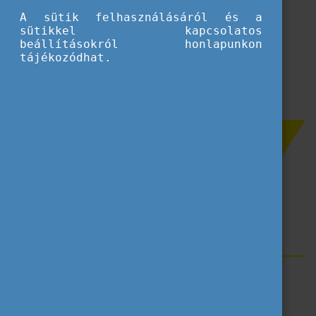
A sütik felhasználásáról és a
sütikkel kapcsolatos
Betöltés...
beállításokról honlapunkon
tájékozódhat.
Szűrés
Mobilitás
Címkék
Erasmus+
Felsőoktatás
Pályázati felhívások
Oktatók és intézményi munkatársak