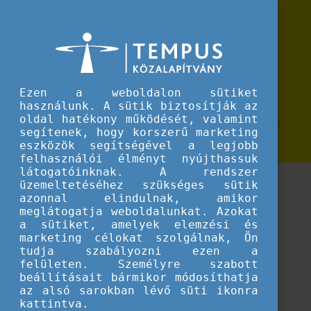
Erasmus+
Erasmus+ pályázati lehetőségek
Erasmus+ pályázati lehetőségek oktatóknak és intézményi munkatársaknak
oktatóknak és intézményi
munkatársaknak
Ezen a weboldalon sütiket
használunk. A sütik biztosítják az
Felsőoktatási intézmények oktatói és munkatársai
oldal hatékony működését, valamint
számára elérhető oktatási és képzési célú Erasmus+
segítenek, hogy korszerű marketing
mobilitási lehetőségek
eszközök segítségével a legjobb
felhasználói élményt nyújthassuk
látogatóinknak. A rendszer
üzemeltetéséhez szükséges sütik
azonnal elindulnak, amikor
meglátogatja weboldalunkat. Azokat
a sütiket, amelyek elemzési és
marketing célokat szolgálnak, Ön
tudja szabályozni ezen a
felületen. Személyre szabott
beállításait bármikor módosíthatja
az alsó sarokban lévő süti ikonra
kattintva.