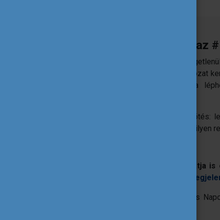
Hogyan lehet csatlakozni az
Az Erasmus+ projektmegvalósítók, függetlenül 
szervezhetnek az októberi programsorozat ker
adhatnak a projektről és kapcsolatba léph
érdeklődőkkel.
Az esemény tekintetében nincs megkötés: le
flashmob, élménybeszámoló, vagy bármilyen r
Regisztrálja eseményét!
Ha van egy jó ötlete, már
regisztrálhatja i
part!” gombra kattintva, majd az
itt megjele
Csatlakozzon a magyarországi Erasmus Nap
projektjét a világnak!