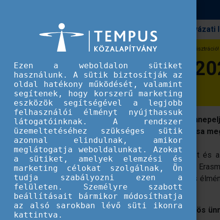
Pályázati
Erasmus+
#ErasmusDays 2024 - Megnyílt a regisztráció!
#ErasmusDays 2024
Ezen a weboldalon sütiket
használunk. A sütik biztosítják az
oldal hatékony működését, valamint
segítenek, hogy korszerű marketing
eszközök segítségével a legjobb
felhasználói élményt nyújthassuk
Október 14-19. között hat napon át ünnepe
látogatóinknak. A rendszer
üzemeltetéséhez szükséges sütik
Jelentkezzen szervezőnek és mutassa meg 
azonnal elindulnak, amikor
meglátogatja weboldalunkat. Azokat
Fontosnak tartja az európai közösséget és 
a sütiket, amelyek elemzési és
másoknak is a projektjét? Kíváncsi az Eras
marketing célokat szolgálnak, Ön
tudja szabályozni ezen a
projekteredményei? Van egy jó Erasmus élmén
felületen. Személyre szabott
is?
beállításait bármikor módosíthatja
az alsó sarokban lévő süti ikonra
Ha a válasz igen, csatlakozzon a közös ü
kattintva.