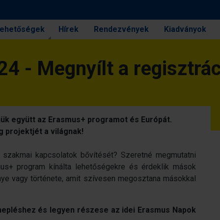
 lehetőségek
Hírek
Rendezvények
Kiadványok
 - Megnyílt a regisztrác
ljük együtt az Erasmus+ programot és Európát.
projektjét a világnak!
a szakmai kapcsolatok bővítését? Szeretné megmutatni
mus+ program kínálta lehetőségekre és érdeklik mások
ye vagy története, amit szívesen megosztana másokkal
nnepléshez és legyen részese az idei Erasmus Napok