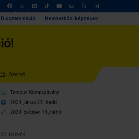
Keresés
Bejelentkezés
Disszemináció
Nemzetközi képzések
ió!
Szerző
Tempus Közalapítvány
2024. június 25., kedd
2024. október 14., hétfő
Címkék