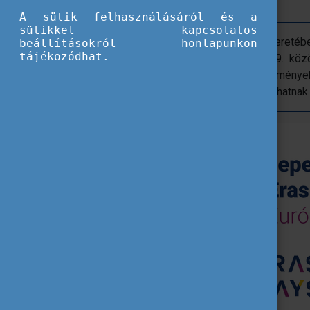
programsorozatnak!
A sütik felhasználásáról és a
sütikkel kapcsolatos
A nemzetközi Erasmus Napok keretébe
beállításokról honlapunkon
tájékozódhat.
programsorozat 2024. október 14-19. közö
megmutathatja magát különféle események
ellátogathatnak, vagy online csatlakozhatna