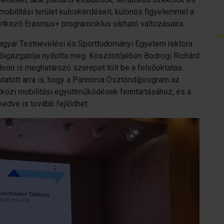
mobilitási terület kulcskérdéseit, különös figyelemmel a
vetkező Erasmus+ programciklus várható változásaira.
gyar Testnevelési és Sporttudományi Egyetem rektora
főigazgatója nyitotta meg. Köszöntőjében Bodrogi Richárd
ávon is meghatározó szerepet tölt be a felsőoktatás
atott arra is, hogy a Pannónia Ösztöndíjprogram az
tközi mobilitási együttműködések fenntartásához, és a
edve is tovább fejlődhet.