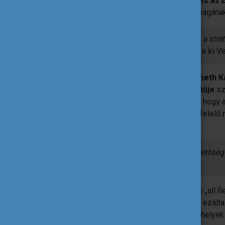
szakmai fórumokba – például a
NAFSA és az 
játszanak a magyar felsőoktatás láthatóságána
„A jövőben a siker kulcsa egyre inkább a str
lesz az intézmények számára.”
- emelte ki Ve
A nemzetközi hálózatok szerepéről
Németh Ka
Programok Osztályának osztályvezetője
sz
mobilitásszervezés új irányait. Kiemelte, hog
nemzetközi hálózatokban, amelyek megfelelő 
képviselnek.
„A nemzetközi hálózatok nemcsak lehetőség
mobilitásszervezésben.”
A példák közül kiemelte a Coimbra Group „all f
kínálatára kiterjeszti az együttműködést, ezált
tapasztalatai szerint a modell sikeres: a helyek