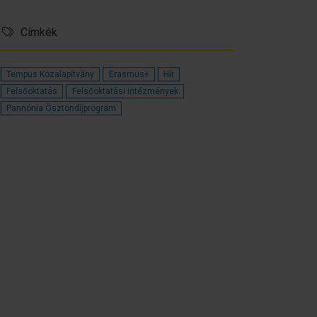
Címkék
Tempus Közalapítvány
Erasmus+
Hír
Felsőoktatás
Felsőoktatási intézmények
Pannónia Ösztöndíjprogram