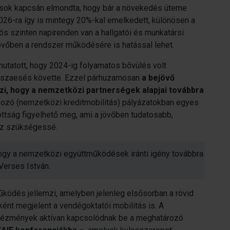
ások kapcsán elmondta, hogy bár a növekedés üteme
026-ra így is mintegy 20%-kal emelkedett, különösen a
ós szinten napirenden van a hallgatói és munkatársi
jövőben a rendszer működésére is hatással lehet.
mutatott, hogy 2024-ig folyamatos bővülés volt
sszaesés követte. Ezzel párhuzamosan
a bejövő
lzi, hogy a nemzetközi partnerségek alapjai továbbra
tkozó (nemzetközi kreditmobilitás) pályázatokban egyes
ttság figyelhető meg, ami a jövőben tudatosabb,
esz szükségessé.
hogy a nemzetközi együttműködések iránti igény továbbra
Verses István.
működés jellemzi, amelyben jelenleg elsősorban a rövid
ént megjelent a vendégoktatói mobilitás is. A
ntézmények aktívan kapcsolódnak be a meghatározó