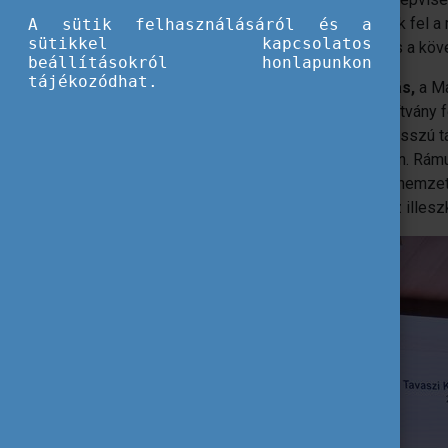
interaktív műhelymunkák során dolgozták fel a 
A sütik felhasználásáról és a
sütikkel kapcsolatos
nemzetköziesítés aktuális kihívásaira és a kö
beállításokról honlapunkon
tájékozódhat.
A rendezvényt
prof. dr. Sterbenz Tamás,
a Ma
és
Bodrogi Richárd
, a Tempus Közalapítvány 
kiemelte, hogy az Erasmus+ stabil és hosszú t
nemzetközi kapcsolatainak erősítésében. Rámut
elmúlt időszakban biztos alapot adott a nemze
jövőben akár az Erasmus+ rendszeréhez illeszk