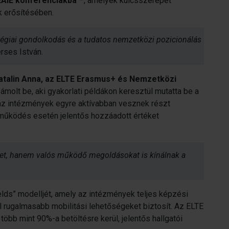
EAIE konferenciákba
–, amelyek kulcsszerepet
k erősítésében.
atégiai gondolkodás és a tudatos nemzetközi pozicionálás
rses István.
talin Anna, az ELTE Erasmus+ és Nemzetközi
ámolt be, aki gyakorlati példákon keresztül mutatta be a
y az intézmények egyre aktívabban vesznek részt
működés esetén jelentős hozzáadott értéket
et, hanem valós működő megoldásokat is kínálnak a
ields” modelljét, amely az intézmények teljes képzési
al rugalmasabb mobilitási lehetőségeket biztosít. Az ELTE
 több mint 90%-a betöltésre kerül, jelentős hallgatói