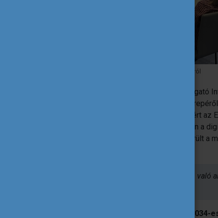
Szakmai előadás a mobilitásszervezés új irányairól
Szó esett a fenntartható mobilitást támogató In
blended mobilitások egyre növekvő szerepéről i
digitális kompetenciákat. Az előadás kitért a
Foundation tevékenységére is, különösen a digi
mobilitások növekedése kapcsán felmerült a m
nagyobb hangsúlyt kap:
„A tudásmegosztás és a hálózatokban való ak
lesz az intézmények számára.”
A délutáni szekció az Erasmus+
2028–2034-es