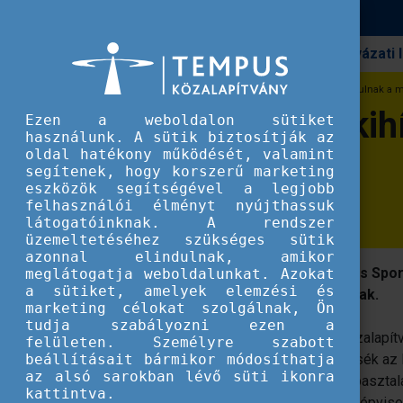
Pályázati
Erasmus+
Erős alapok, új kihívások: merre alakulnak a 
Erős alapok, új ki
Ezen a weboldalon sütiket
használunk. A sütik biztosítják az
oldal hatékony működését, valamint
programok?
segítenek, hogy korszerű marketing
eszközök segítségével a legjobb
felhasználói élményt nyújthassuk
látogatóinknak. A rendszer
üzemeltetéséhez szükséges sütik
azonnal elindulnak, amikor
Május 20-án a Magyar Testnevelési és Spo
meglátogatja weboldalunkat. Azokat
a sütiket, amelyek elemzési és
koordinátorok országos találkozójának.
marketing célokat szolgálnak, Ön
tudja szabályozni ezen a
Az egynapos rendezvényt a Tempus Közalapítván
felületen. Személyre szabott
beállításait bármikor módosíthatja
intézményének koordinátoraival áttekintsék a
az alsó sarokban lévő süti ikonra
megvalósításának aktuális kérdéseit, tapasztala
kattintva.
szakember vett részt 49 intézmény
képvise