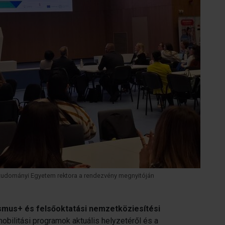
rttudományi Egyetem rektora a rendezvény megnyitóján
smus+ és felsőoktatási nemzetköziesítési
obilitási programok aktuális helyzetéről és a