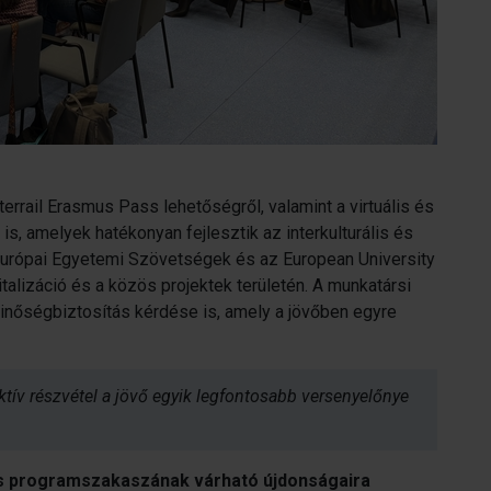
terrail Erasmus Pass lehetőségről, valamint a virtuális és
s, amelyek hatékonyan fejlesztik az interkulturális és
z Európai Egyetemi Szövetségek és az European University
talizáció és a közös projektek területén. A munkatársi
inőségbiztosítás kérdése is, amely a jövőben egyre
tív részvétel a jövő egyik legfontosabb versenyelőnye
 programszakaszának várható újdonságaira