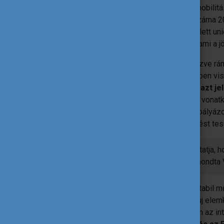
legfontosabb trendekről. Az Erasmus+ mobilit
mérséklődött, az igényelt mobilitások száma 2
személyzeti mobilitások területén. Emellett uni
mobilitások arányának újragondolása is, ami a 
A hallgatói mobilitások alakulását elemezve rá
tapasztalható, ezt azonban 2024–2025-ben vi
mobilitások száma stabil maradt, ami azt je
is erősek.
Az Európán túli mobilitásokra vona
régiók esetében ugyanakkor jelentős túlpályázo
stratégiai szemléletű intézményi tervezést t
A mobilitási számok alakulása azt mutatja, 
is erős az intézmények részéről.” – mondta 
A Pannónia kapcsán kitért arra is, hogy stabil 
távú mobilitások dominálnak, miközben új elemk
nemzetközi jelenlét erősítése érdekében az i