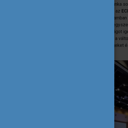
fókuszált
. Az előadások és a műhelymunka sor
felkészülés egyik legjelentősebb eleme az
EC
számára alapfeltételt jelent majd a programban
pályázattípusok összevonása
, amely egysz
ugyanakkor nagyobb stratégiai tudatosságot ig
résztvevők csoportmunkában értékelték a vál
erősségeket, gyengeségeket, lehetőségeket é