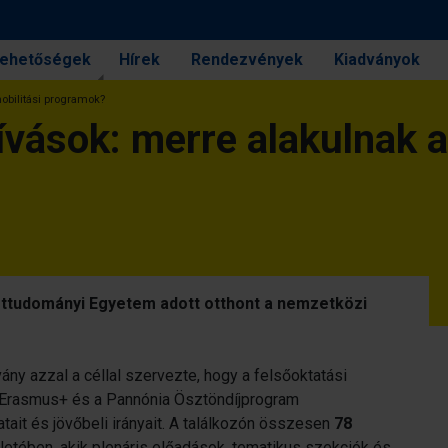
 lehetőségek
Hírek
Rendezvények
Kiadványok
mobilitási programok?
hívások: merre alakulnak a
rttudományi Egyetem adott otthont a nemzetközi
y azzal a céllal szervezte, hogy a felsőoktatási
z Erasmus+ és a Pannónia Ösztöndíjprogram
tait és jövőbeli irányait. A találkozón összesen
78
letében, akik plenáris előadások, tematikus szekciók és