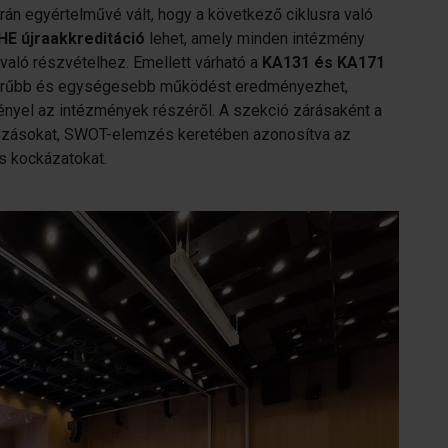
án egyértelművé vált, hogy a következő ciklusra való
HE újraakkreditáció
lehet, amely minden intézmény
 való részvételhez. Emellett várható a
KA131 és KA171
erűbb és egységesebb működést eredményezhet,
ényel az intézmények részéről. A szekció zárásaként a
tozásokat, SWOT-elemzés keretében azonosítva az
s kockázatokat.