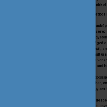
eTwinning az alábbi hozzáadott értékekkel
hozzájárul
az intézmények nemzetközie
szellemiség megerősítéséhez
;
lehetőségeket biztosít
a pedagógusképz
kulcskompetenciáinak fejlesztésére
;
az eTwinningnek a hagyományos egyetemi 
gyakorol
a pedagógusképzést végző okt
egy olyan pedagógiai teret biztosít, a
a pedagógus alapképzés során tanult
új 
a tanítás egy alternatív, innovatív és v
pedagógusjelöltek motivációját, ami
növekedéséhez is elvezethet
;
ösztönzi a
hálózatépítést
a pedagógusje
és az eTwinning nagykövetek körében, am
tapasztalataik hasznosítását, és egyben h
vonatkozó érzéseikre.
biztosítja
az európai együttműködésb
akiknek nem áll módjukban külföldre utazn