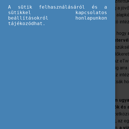
során gyűjtöttük. Az interjúkat online készíte
A sütik felhasználásáról és a
pedagógusjelöltekkel, akik az „eTwinning a j
sütikkel kapcsolatos
megrendezett, a kiemelkedő pedagógus alapké
beállításokról honlapunkon
díjára jelölt pedagógus alapképzést nyújtó in
tájékozódhat.
A 2023-as monitoringjelentés bemutatta, hogy
vizsgált pedagógus alapképzések tanterv
pedagógusképzésben dolgozó oktatók szükségl
(gyakorlóiskolák rendelkezésre állása, időkeret
igazodást. Ez alapján elmondható, hogy az eTw
adaptálásra és a testreszabásra. Ez pedig arra 
és az eTwinning program arra ösztönzi az in
oktatókat, hogy megközelítéseiket igazítsák h
körülményeikhez.
Összességében
az eTwinning program ugyan
pedagógusképzésben dolgozó oktatók és a 
eTwinning közösség számára
: a nemzetközi
módszerekre vonatkozó tudás bővítését, az egy
közösségi szerepvállalást. Konkrétabban,
a vi