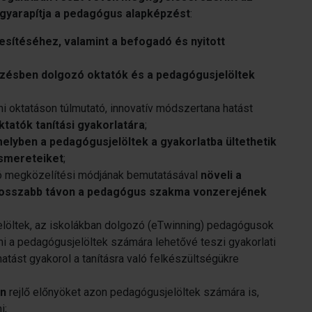
 gyarapítja a pedagógus alapképzést
:
sítéséhez, valamint a befogadó és nyitott
ésben dolgozó oktatók és a pedagógusjelöltek
oktatáson túlmutató, innovatív módszertana hatást
atók tanítási gyakorlatára
;
melyben a pedagógusjelöltek a gyakorlatba ültethetik
ismereteiket
;
onzó megközelítési módjának bemutatásával
növeli a
 hosszabb távon a pedagógus szakma vonzerejének
löltek, az iskolákban dolgozó (eTwinning) pedagógusok
i a pedagógusjelöltek számára lehetővé teszi gyakorlati
atást gyakorol a tanításra való felkészültségükre
en
rejlő előnyöket azon pedagógusjelöltek számára is,
i;