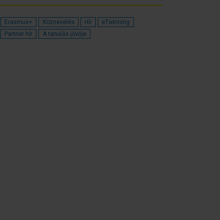
Erasmus+
Köznevelés
Hír
eTwinning
Partner hír
A tanulás jövője