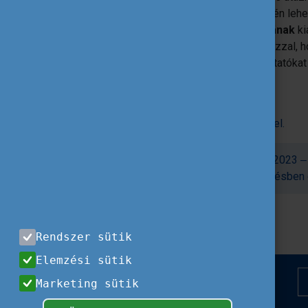
már pedagógus alapképzésük idején lehe
szakmai továbbképzés kultúrájának
ki
támogatja
az európai dimenziót
azzal, h
pedagógusképzésben dolgozó oktatókat 
igénybevételére is.
Az összefoglaló jelentés
itt
érhető el.
A teljes jelentés ezen az oldalon érhető el.
Forrás:
eTwinning monitoringjelentés 2023 
középpontban a pedagógus alapképzésben d
Rendszer sütik
Elemzési sütik
Marketing sütik