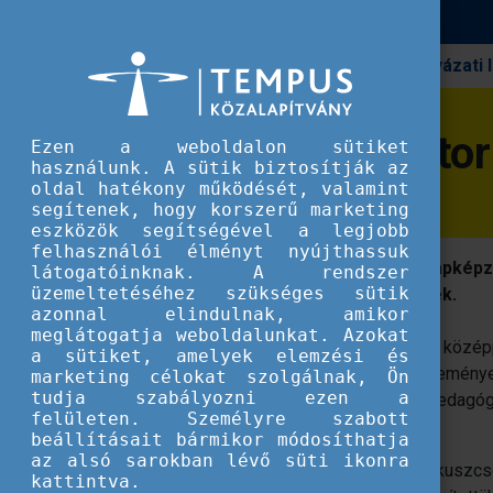
Pályázati
Erasmus+
eTwinning monitoringjelentés 2023
eTwinning monitor
Ezen a weboldalon sütiket
használunk. A sütik biztosítják az
oldal hatékony működését, valamint
segítenek, hogy korszerű marketing
eszközök segítségével a legjobb
felhasználói élményt nyújthassuk
Az eTwinning hatása a pedagógus alapkép
látogatóinknak. A rendszer
üzemeltetéséhez szükséges sütik
dolgozó oktatók és pedagógusjelöltek.
azonnal elindulnak, amikor
meglátogatja weboldalunkat. Azokat
A 2023-as eTwinning monitoringjelentés középp
a sütiket, amelyek elemzési és
"eTwinning a jövő pedagógusaiért" kezdeményezé
marketing célokat szolgálnak, Ön
tudja szabályozni ezen a
az eTwinning a pedagógusjelöltekre, a pedag
felületen. Személyre szabott
alapképzést nyújtó intézményekre.
beállításait bármikor módosíthatja
az alsó sarokban lévő süti ikonra
A jelentésben felhasznált adatokat öt fókuszcsop
kattintva.