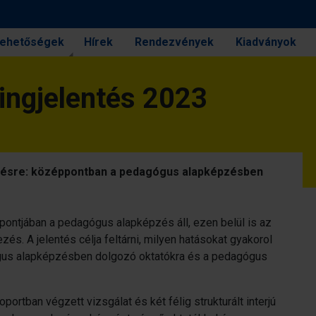
 lehetőségek
Hírek
Rendezvények
Kiadványok
ingjelentés 2023
zésre: középpontban a pedagógus alapképzésben
ontjában a pedagógus alapképzés áll, ezen belül is az
s. A jelentés célja feltárni, milyen hatásokat gyakorol
ógus alapképzésben dolgozó oktatókra és a pedagógus
ortban végzett vizsgálat és két félig strukturált interjú