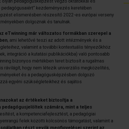
ttük olyan pedagógusképzést végző oktatókkal és
övő pedagógusaiért” kezdeményezés keretében
pzést elismerésben részesítő 2022-es európai verseny
tézményekben dolgoznak és tanulnak.
az eTwinning már változatos formákban szerepel a
ében
, ami lehetővé teszi az adott intézmények és a
eteihez, valamint a további kontextuális tényezőkhöz
ek, integráció a kutatási publikációkba) való pontosabb
inning bizonyos mértékben teret biztosít a rugalmas
is rávilágít, hogy nem létezik univerzális megközelítés,
tézményeket és a pedagógusképzésben dolgozó
ozzá egyéni szükségleteikhez és sajátos
azokat az értékeket biztosítja a
pedagógusjelöltek számára, mint a teljes
esítést, a kompetenciafejlesztést, a pedagógiai
enrangú felek közötti kölcsönös támogatást, valamint a
zsgálatban részt vevők megfigyelései szerint az