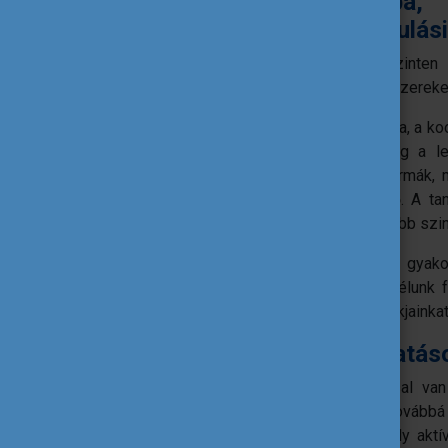
Építsük be a tanórákba, 
eredményező tanítási-tanulási
Törekedjünk arra, hogy intézményi szinten
szituációkhoz kapcsolódó tanítási módszereke
A kollaboratív tanulás, a projektpedagógia, a 
együttműködésre épülnek. Gyakorlatilag a le
alkalmazásokkal támogatott tanulási formák, 
érzelmek megtapasztalását segítik elő. A ta
eTwinning projektekkel is egyre magasabb szin
Helyezzük új alapokra értékelési gyako
dokumentumainkba, hogy elsődleges célunk fe
körben az iskolában, amely motiválja diákjainka
Mindfulness alapú támogatás
A mindfulness bizonyítottan jó hatással van 
csökkenti a stresszt és a szorongást, továbbá c
pedagógusok körében olyan kört, amely aktí