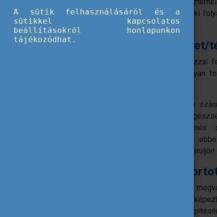
Legyen szó a tanulók és tanárok stresszterhel
A sütik felhasználásáról és a
világjárvány utáni felbukkanó negatív lelki fo
sütikkel kapcsolatos
terveket!
beállításokról honlapunkon
tájékozódhat.
Tervezzünk Wellbeing-hetet/t
Ha programokat indítunk a témában, azzal fe
válaszok, megoldási utak, továbbá hogyan f
támogatásért.
Ha egész napot nem tudunk a témára szánni,
szervezéshez, forduljunk az iskola egészsé
iskolapszichológus vagy mentálhigiénés
szervezetek tudnának bekapcsolódni ebb
meghívásával, hogy a terület fókuszba kerüljön.
Jelöljünk kis egy kis csoport
Az egész iskola szervezeti kultúrájának megv
van egy kis csapatunk, amelynek tagjait képezh
munkakörnyezet kialakítására és hidak építésér