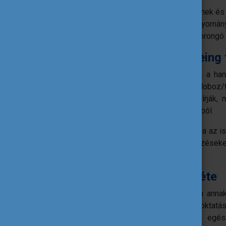
Adjunk teret a diákok kezdeményezéseinek és ö
aktiválására irányulnak! Alakítsunk ki hagyomá
biztonságot és védelmet nyújtanak a szorongó 
A “hála üveg” vagy “wellbeing
Rendkívül egyszerű, de hatásos módja a hang
egyszerű befőttes üveg vagy üres doboz/t
bedobhatnak egy cédulát, melyekre felírják, 
meríteni a találomra kiválasztott cédulákból.
Hasonlóan motiváló hatást érhetünk el, ha az i
a programokat, ötleteket, kezdeményezéseke
biztosítására indítottunk.
Az iskola dolgozóinak jólléte
Nyilvánvalóan számos összetevője van annak
egészségüket a folyamatosan változó oktatás
(anyagi biztonság, családi viszonyok, egés