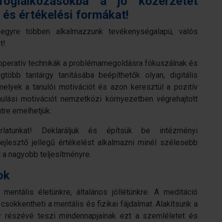
foglalkozásokba a jó közérzetet
 és értékelési formákat!
 egyre többen alkalmazzunk tevékenységalapú, valós
t!
kooperatív technikák a problémamegoldásra fókuszálnak és
gtöbb tantárgy tanításába beépíthetők olyan, digitális
melyek a tanulói motivációt és azon keresztül a pozitív
nulási motivációt nemzetközi környezetben végrehajtott
tre emelhetjük.
rlatunkat! Deklaráljuk és építsük be intézményi
jlesztő jellegű értékelést alkalmazni minél szélesebb
t a nagyobb teljesítményre.
ok
mentális életünkre, általános jóllétünkre. A meditáció
sökkentheti a mentális és fizikai fájdalmat. Alakítsunk a
v részévé teszi mindennapjainak ezt a szemléletet és