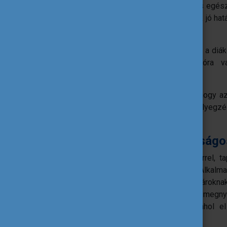
gyakorlatot, ezzel segítve saját mentális eg
egyre több résztvevőt bevonva lehetnek jó hatá
érzelmeire.
A mindfulness apró gyakorlatokkal tudja a diáko
perces gyakorlat is segíthet a tanóra v
megalapozásában.
Álljunk ki intézményi szinten amellett, hogy 
(vagy fizikai) bántalmazásnak, megbélyegz
tanárok részéről.
Legyen az iskola a biztonságos
Gyakran érkeznek a diákok olyan háttérrel, t
gátjai lehetnek a tanulási folyamatnak. Alka
ismerünk ilyeneket, tervezzünk a tanárokna
diákoknak, hogy – akár név nélkül – megnyil
Biztosítsunk olyan tanulási közeget, ahol e
ítélkezéssel kellene szembenézniük.