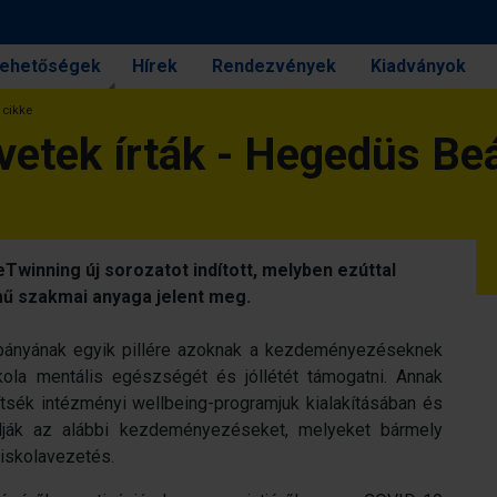
 lehetőségek
Hírek
Rendezvények
Kiadványok
 cikke
etek írták - Hegedüs Beá
winning új sorozatot indított, melyben ezúttal
mű szakmai anyaga jelent meg.
pányának egyik pillére azoknak a kezdeményezéseknek
la mentális egészségét és jóllétét támogatni. Annak
ítsék intézményi wellbeing-programjuk kialakításában és
nlják az alábbi kezdeményezéseket, melyeket bármely
 iskolavezetés.