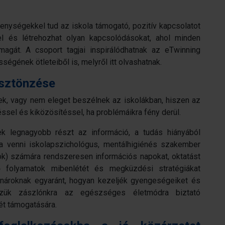
enységekkel tud az iskola támogató, pozitív kapcsolatot
el és létrehozhat olyan kapcsolódásokat, ahol minden
 magát. A csoport tagjai inspirálódhatnak az eTwinning
égének ötleteiből is, melyről itt olvashatnak.
ösztönzése
k, vagy nem eleget beszélnek az iskolákban, hiszen az
el és kiközösítéssel, ha problémáikra fény derül.
k legnagyobb részt az információ, a tudás hiányából
a venni iskolapszichológus, mentálhigiénés szakember
ok) számára rendszeresen információs napokat, oktatást
ő folyamatok mibenlétét és megküzdési stratégiákat
nároknak egyaránt, hogyan kezeljék gyengeségeiket és
tűzzük zászlónkra az egészséges életmódra biztató
lét támogatására.