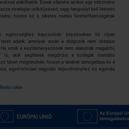
evéssé alakíthatók. Ennek ellenére amikor egy intézmény
zza stratégiai célkitűzéseit, nagy hangsúlyt kell fektetni
ére, hiszen ez a sikeres munka fenntarthatóságának
is egészséghez kapcsolódó képzéseken túl olyan
teret adunk, amelyek során a dolgozók nem oktatási
 Ha ezek a kezdeményezések nem alakulnak maguktól,
” is, akik segítenek megőrizni a kollégák mentális
szú távon megtérülnek, hiszen a tanárok támogatása és a
thoz, egyértelműen nagyobb teljesítményhez és egymás
Beáta cikke