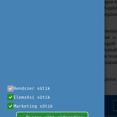
intézményi kereteken belül nem, vagy nagyon k
a saját belső helyzetét vizsgálja és megfogalma
a dolgozók mentális egészségének megőrzés
záloga.
Vezetőként hasznos tehát, ha a mentál
tevékenységeknek, kezdeményezéseknek is 
kérdések megbeszélése okán vannak együtt.
megbízhatunk ezzel wellbeing “felelősöket
egészségét. Az erre fordított erőforrások hos
bizalomépítés motiváltabb, boldogabb csapa
segítéséhez vezet.
Forrás:
eTwinning Nagykövetek írták - Hegedüs 
Rendszer sütik
Elemzési sütik
Marketing sütik