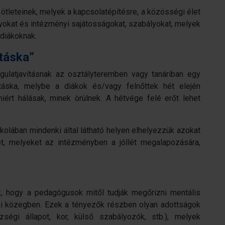
tleteinek, melyek a kapcsolatépítésre, a közösségi élet
nyokat és intézményi sajátosságokat, szabályokat, melyek
diákoknak.
 táska”
ulatjavításnak az osztályteremben vagy tanáriban egy
áska, melybe a diákok és/vagy felnőttek hét elején
miért hálásak, minek örülnek. A hétvége felé erőt lehet
skolában mindenki által látható helyen elhelyezzük azokat
t, melyeket az intézményben a jóllét megalapozására,
, hogy a pedagógusok mitől tudják megőrizni mentális
i közegben. Ezek a tényezők részben olyan adottságok
zségi állapot, kor, külső szabályozók, stb.), melyek