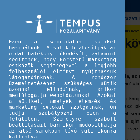
Pályázati
Erasmus+
eTwinning Nagykövetek írták - Hegedüs Beáta
eTwinning Nagyköv
Ezen a weboldalon sütiket
használunk. A sütik biztosítják az
oldal hatékony működését, valamint
segítenek, hogy korszerű marketing
eszközök segítségével a legjobb
felhasználói élményt nyújthassuk
Az Erasmus+ program partnerhálózata, az eT
látogatóinknak. A rendszer
üzemeltetéséhez szükséges sütik
Hegedűs Beáta "Wellbeing az iskolában" cí
azonnal elindulnak, amikor
meglátogatja weboldalunkat. Azokat
Az eTwinning program 2023. évi tavaszi kam
a sütiket, amelyek elemzési és
előmozdítása, melyek képesek az egész isko
marketing célokat szolgálnak, Ön
tudja szabályozni ezen a
érdekében, hogy a tanulókat és tanárokat seg
felületen. Személyre szabott
fejlesztésében, részükre megfontolásra ajá
beállításait bármikor módosíthatja
intézményben elindíthat a nevelőtestület és az
az alsó sarokban lévő süti ikonra
kattintva.