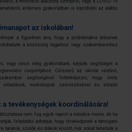
éséről, a motiváció alacsony szintjéről, vagy a COVID-19
lyamatokról, érdemes gyakorlatban is kipróbálni az alábbi
émanapot az iskolában!
lhívjuk a figyelmet arra, hogy a problémákra léteznek
ordulhatunk a közösség tagjaihoz vagy szakembereihez
 vagy nincs elég gyakorlatunk, kérjünk segítséget a
gnevelési csoportjához. Célszerű az iskolai védőnő,
 szakember segítségével feltérképezni, hogy mely
e előadások, workshopok szervezésével és előadó
ot a tevékenységek koordinálására!
áltoztatása nem fog egyik napról a másikra menni, de ha
etjük, feladatául adhatjuk, hogy törekedjenek a támogató
e tanárok, szülők és diákok között, már sokat tehetünk a