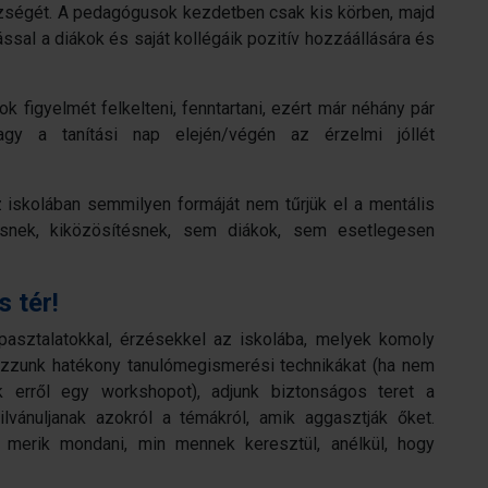
észségét. A pedagógusok kezdetben csak kis körben, majd
ssal a diákok és saját kollégáik pozitív hozzáállására és
k figyelmét felkelteni, fenntartani, ezért már néhány pár
agy a tanítási nap elején/végén az érzelmi jóllét
az iskolában semmilyen formáját nem tűrjük el a mentális
ésnek, kiközösítésnek, sem diákok, sem esetlegesen
 tér!
apasztalatokkal, érzésekkel az iskolába, melyek komoly
lmazzunk hatékony tanulómegismerési technikákat (ha nem
k erről egy workshopot), adjunk biztonságos teret a
vánuljanak azokról a témákról, amik aggasztják őket.
l merik mondani, min mennek keresztül, anélkül, hogy