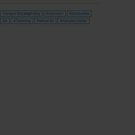
Tempus Közalapítvány
Erasmus+
Köznevelés
Hír
eTwinning
Partner hír
A tanulás jövője