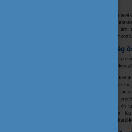
közösség jóllétének növeléséért.
A csoport elkezdheti megtervezi, milyen tevék
kialakítani a szülőkkel, egyéb szervezetekk
szereplő nyíltan beszélhet arról, hogy érzi
portálon is meghirdetett szakmai csoport közöss
A mentálhigiénés műveltség 
A mentális egészségről gyakran nem beszélne
érintettek gyakran szembesülnek megbélyegzéss
A mentális egészséggel kapcsolatos tévhite
fakadnak. Amennyiben az iskola igénybe tudj
segítségét, akkor érdemes a diákok (és tanár
szervezni, hogy felismerjék az őket érint
kaphassanak. Tanítsuk meg a diákoknak és ta
negatív gondolataikat, de időről-időre 
rendezvényeket és témanapokat is a fizikai jól