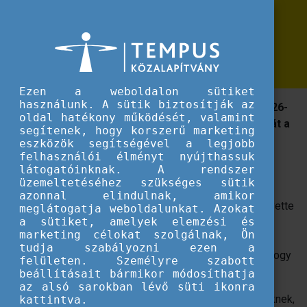
Erasmus+
Európai díjat nyert a DiscoverEU
Európai díjat nyert a DiscoverEU esélyegyenlőségi pályázattípus
esélyegyenlőségi pályázattípus
Ezen a weboldalon sütiket
használunk. A sütik biztosítják az
A DiscoverEU esélyegyenlőségi pályázattípus a 2026-
oldal hatékony működését, valamint
os európai ombudsman jó közigazgatásért járó díját a
segítenek, hogy korszerű marketing
"Kiválóság a sokszínűség és befogadás terén"
eszközök segítségével a legjobb
kategóriában nyerte el.
felhasználói élményt nyújthassuk
látogatóinknak. A rendszer
üzemeltetéséhez szükséges sütik
Az Európai Bizottság
DiscoverEU esélyegyenlőségi
azonnal elindulnak, amikor
pályázattípuson
dolgozó csapata nagy büszkeséggel vette
meglátogatja weboldalunkat. Azokat
a sütiket, amelyek elemzési és
át a díjat, és kiemelte, hogy kiváltság egy olyan
marketing célokat szolgálnak, Ön
kezdeményezésen dolgozni, amely lehetővé teszi a
tudja szabályozni ezen a
kevesebb lehetőséggel rendelkező fiatalok számára, hogy
felületen. Személyre szabott
Európában utazzanak.
beállításait bármikor módosíthatja
az alsó sarokban lévő süti ikonra
A
DiscoverEU
ingyenes vonatbérletet kínál a 18 éveseknek,
kattintva.