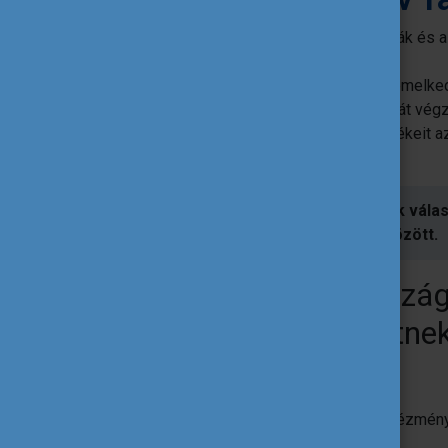
elismerje a pedagógusok, az óvodák és az
eredményeit,
azonosítsa és népszerűsítse a kiemelkedő
támogassa az oktató-nevelő munkát végző
kiemelje az Erasmus+ program értékeit a
együttműködések érdekében.
A díjra a jelölteket a nemzeti irodák vál
tanulás területéről 2021 és 2027 között.
A nemzeti irodák ország
kategóriában jelölhetnek
Óvodai
Iskolai
Szakmai alapképzést biztosító intézmén
Felnőtt tanulási