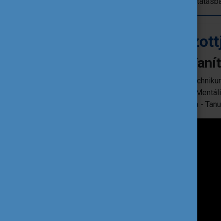
gyakorlati példákat mutatnak be az oktatásba
Az elmúlt évek díjazot
Az Európai Innovatív Taní
Nyíregyházi SZC Vásárhelyi Pál Technikum 
Csip-Csup Csodák Magánóvoda - Mentál
Egri Lenkey János Általános Iskola - Tanu