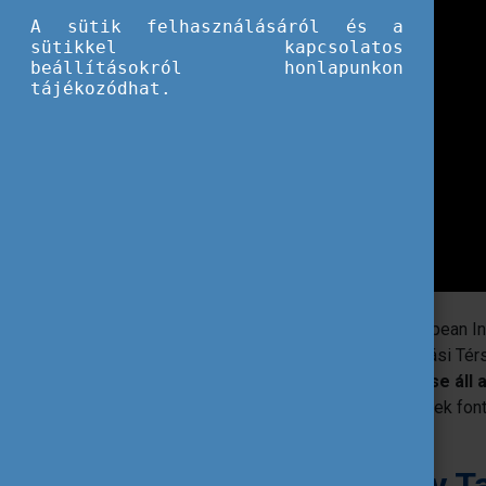
A sütik felhasználásáról és a
sütikkel kapcsolatos
beállításokról honlapunkon
tájékozódhat.
Az
Európai Innovatív Tanítási Díj
(European In
hasonlóan – hozzájárul az Európai Oktatási Tér
kompetenciák és a motiváció növelése áll a
együttműködésének és hálózatépítésének font
Európai Oktatási Térség tekintetében.
Az Európai Innovatív Ta