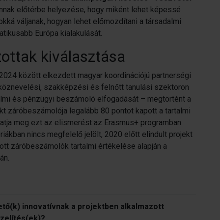
 annak előtérbe helyezése, hogy miként lehet képessé
okká váljanak, hogyan lehet előmozdítani a társadalmi
tikusabb Európa kialakulását.
zottak kiválasztása
2024 között elkezdett magyar koordinációjú partnerségi
 köznevelési, szakképzési és felnőtt tanulási szektoron
rtalmi és pénzügyi beszámoló elfogadását – megtörtént a
kt záróbeszámolója legalább 80 pontot kapott a tartalmi
hatja meg ezt az elismerést az Erasmus+ programban.
kban nincs megfelelő jelölt, 2020 előtt elindult projekt
adott záróbeszámolók tartalmi értékelése alapján a
án.
tő(k) innovatívnak a projektben alkalmazott
özelítés(ek)?