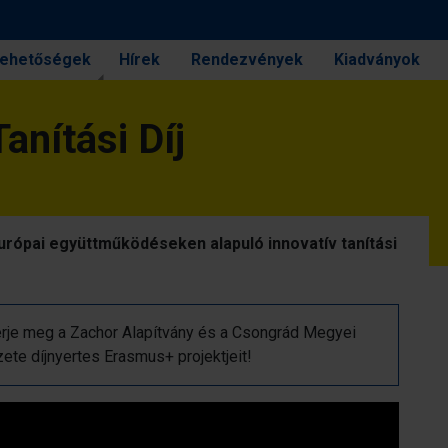
 lehetőségek
Hírek
Rendezvények
Kiadványok
anítási Díj
európai együttműködéseken alapuló innovatív tanítási
je meg a Zachor Alapítvány és a Csongrád Megyei
te díjnyertes Erasmus+ projektjeit!