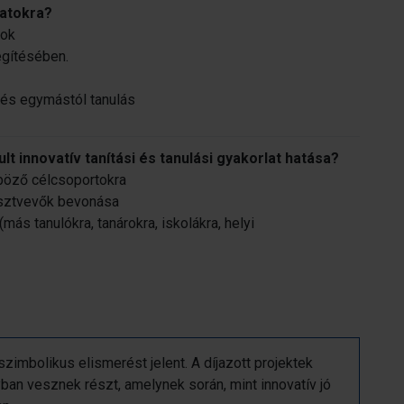
matokra?
rok
egítésében.
és egymástól tanulás
t innovatív tanítási és tanulási gyakorlat hatása?
böző célcsoportokra
észtvevők bevonása
ás tanulókra, tanárokra, iskolákra, helyi
szimbolikus elismerést jelent. A díjazott projektek
an vesznek részt, amelynek során, mint innovatív jó