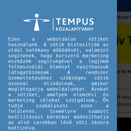
Pályázati
Erasmus+
Európai Innovatív Tanítási Díj
Európai Innovatív T
Ezen a weboldalon sütiket
használunk. A sütik biztosítják az
oldal hatékony működését, valamint
segítenek, hogy korszerű marketing
eszközök segítségével a legjobb
felhasználói élményt nyújthassuk
Az EITA célja, hogy kiemelje és díjazza az 
látogatóinknak. A rendszer
üzemeltetéséhez szükséges sütik
és tanulási jógyakorlatokat.
azonnal elindulnak, amikor
meglátogatja weboldalunkat. Azokat
a sütiket, amelyek elemzési és
Gratulálunk a 2025-ös díjazottaknak!
Ismer
marketing célokat szolgálnak, Ön
Értelmi Fogyatékosok Érdekvédelmi Szerveze
tudja szabályozni ezen a
felületen. Személyre szabott
beállításait bármikor módosíthatja
az alsó sarokban lévő süti ikonra
kattintva.