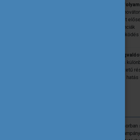
tanítási és tanulási folya
Tanárok, mint innováto
Szerepük a jóllét elős
Tanári kompetenciák
Tanári együttműködés 
hatás
Mi a projektben megvalósul
Közvetlen hatás külön
Hátrányos helyzetű r
Szélesebb körű hatás (m
közösségekre)
Az elismerés
Az Európai Innovatív Tanítási Díj elsősorban 
széleskörű európai népszerűsítési kampányb