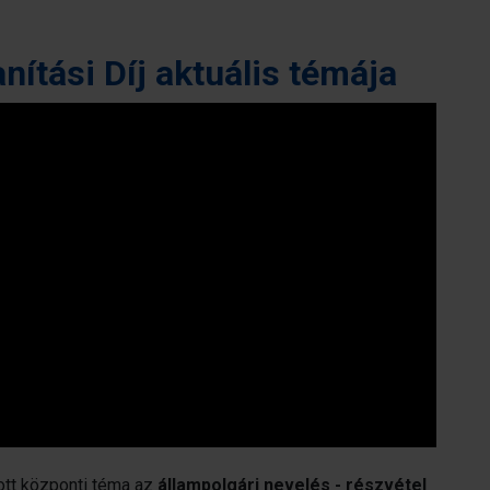
nítási Díj aktuális témája
ott központi téma az
állampolgári nevelés - részvétel