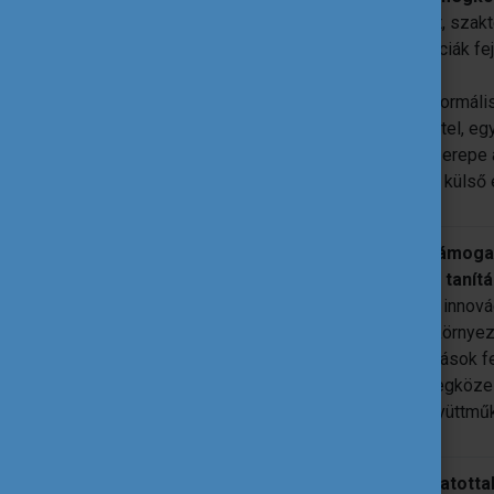
Több tudományt, szakt
Kulcskompetenciák fej
értékelése
Formális, nem-formális
Inklúzió, részvétel, 
Tanulók aktív szerepe 
Együttműködés külső 
tanulási
Milyen mértékben támogatt
környezet
különböző innovatív tanít
Iskolák, mint az innová
Pozitív iskolai környez
Elérhető erőforrások f
Teljes iskola megköze
Szektorközi együttm
pedagógusok
Milyen mértékben hatotta