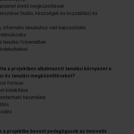
erületet érintő megközelítések
lesztése (tudás, készségek és hozzáállás) és
, informális tanuláshoz való kapcsolódás
együttműködés
a tanulási folyamatban
érdekeltekkel
a a projektben alkalmazott tanulási környezet a
ási és tanulási megközelítéseket?
ció forrásai
et kialakítása
enntartható használata
lítés
űködés
k a projektbe bevont pedagógusok az innovatív