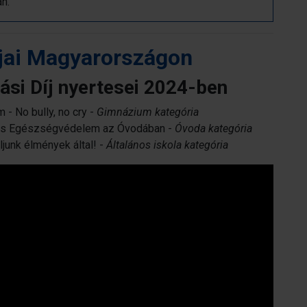
n.
tjai Magyarországon
tási Díj nyertesei 2024-ben
- No bully, no cry -
Gimnázium kategória
is Egészségvédelem az Óvodában -
Óvoda kategória
ljunk élmények által! -
Általános iskola kategória