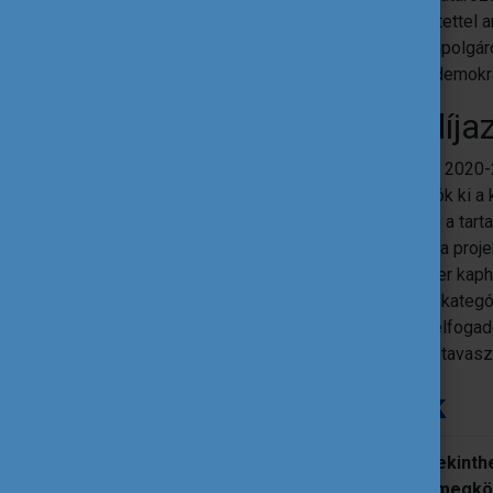
a demokratikus életben
, különös tekintettel
tenni az embereket arra, hogy aktív állampolgár
befogadást, illetve egy befogadóbb és demokra
Formai feltételek – díja
A magyarországi díjazottak alapvetően a 2020-
és mobilitási projektek közül választhatók ki a
belül, melyek teljes lezárása – beleértve a ta
díjazottak kiválasztását megelőzően és a proje
értékelés során. Egy projekt csak egyszer kap
Különleges esetben, amennyiben egyes kategóriá
is lehet díjazott. A hazai díjazottakat az elfog
Tempus Közalapítvány választja ki 2025 tavasz
Bírálati szempontok
módszertan
Milyen mértékben tekinthe
tanítási és tanulási megk