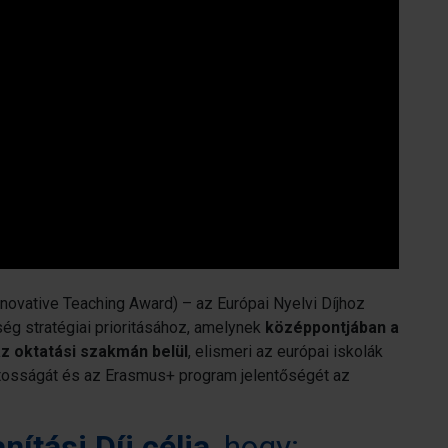
novative Teaching Award) – az Európai Nyelvi Díjhoz
ség stratégiai prioritásához, amelynek
középpontjában a
z oktatási szakmán belül
, elismeri az európai iskolák
osságát és az Erasmus+ program jelentőségét az
nítási Díj célja
, hogy: