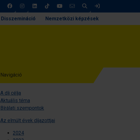
Keresés
Bejelentkezés
Disszemináció
Nemzetközi képzések
Navigáció
A díj célja
Aktuális téma
Bírálati szempontok
Az elmúlt évek díjazottjai
2024